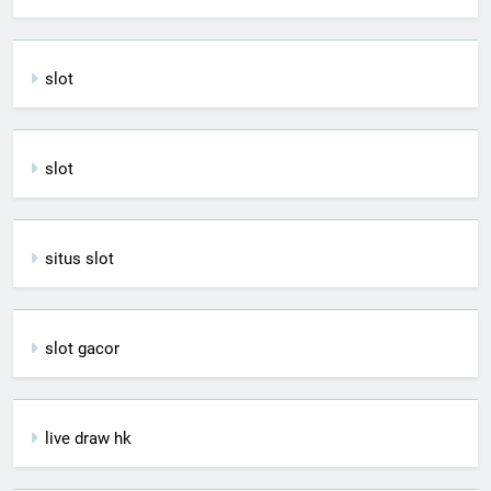
slot
slot
situs slot
slot gacor
live draw hk