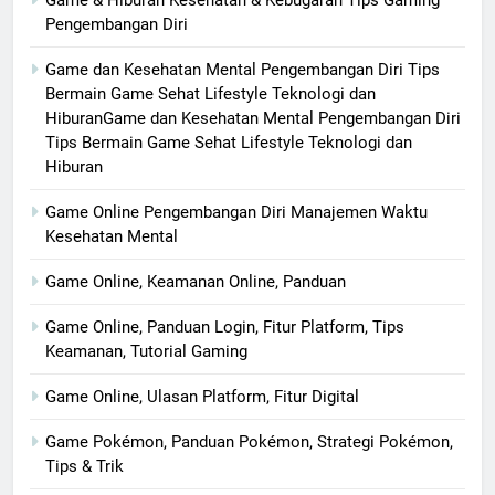
Pengembangan Diri
Game dan Kesehatan Mental Pengembangan Diri Tips
Bermain Game Sehat Lifestyle Teknologi dan
HiburanGame dan Kesehatan Mental Pengembangan Diri
Tips Bermain Game Sehat Lifestyle Teknologi dan
Hiburan
Game Online Pengembangan Diri Manajemen Waktu
Kesehatan Mental
Game Online, Keamanan Online, Panduan
Game Online, Panduan Login, Fitur Platform, Tips
Keamanan, Tutorial Gaming
Game Online, Ulasan Platform, Fitur Digital
Game Pokémon, Panduan Pokémon, Strategi Pokémon,
Tips & Trik