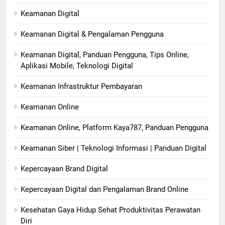
Keamanan Digital
Keamanan Digital & Pengalaman Pengguna
Keamanan Digital, Panduan Pengguna, Tips Online,
Aplikasi Mobile, Teknologi Digital
Keamanan Infrastruktur Pembayaran
Keamanan Online
Keamanan Online, Platform Kaya787, Panduan Pengguna
Keamanan Siber | Teknologi Informasi | Panduan Digital
Kepercayaan Brand Digital
Kepercayaan Digital dan Pengalaman Brand Online
Kesehatan Gaya Hidup Sehat Produktivitas Perawatan
Diri