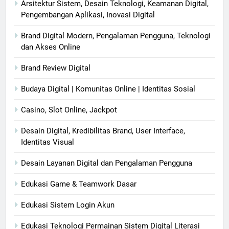
Arsitektur Sistem, Desain Teknologi, Keamanan Digital,
Pengembangan Aplikasi, Inovasi Digital
Brand Digital Modern, Pengalaman Pengguna, Teknologi
dan Akses Online
Brand Review Digital
Budaya Digital | Komunitas Online | Identitas Sosial
Casino, Slot Online, Jackpot
Desain Digital, Kredibilitas Brand, User Interface,
Identitas Visual
Desain Layanan Digital dan Pengalaman Pengguna
Edukasi Game & Teamwork Dasar
Edukasi Sistem Login Akun
Edukasi Teknologi Permainan Sistem Digital Literasi