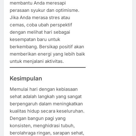
membantu Anda meresapi
perasaan syukur dan optimisme.
Jika Anda merasa stres atau
cemas, coba ubah perspektif
dengan melihat hari sebagai
kesempatan baru untuk
berkembang. Bersikap positif akan
memberikan energi yang lebih baik
untuk menjalani aktivitas.
Kesimpulan
Memulai hari dengan kebiasaan
sehat adalah langkah yang sangat
berpengaruh dalam meningkatkan
kualitas hidup secara keseluruhan.
Dengan bangun pagi yang
konsisten, menghidrasi tubuh,
berolahraga ringan, sarapan sehat,