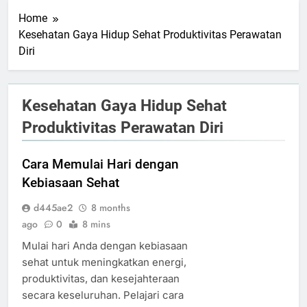
Home
Kesehatan Gaya Hidup Sehat Produktivitas Perawatan
Diri
Kesehatan Gaya Hidup Sehat
Produktivitas Perawatan Diri
Cara Memulai Hari dengan
Kebiasaan Sehat
d445ae2
8 months
ago
0
8 mins
Mulai hari Anda dengan kebiasaan
sehat untuk meningkatkan energi,
produktivitas, dan kesejahteraan
secara keseluruhan. Pelajari cara