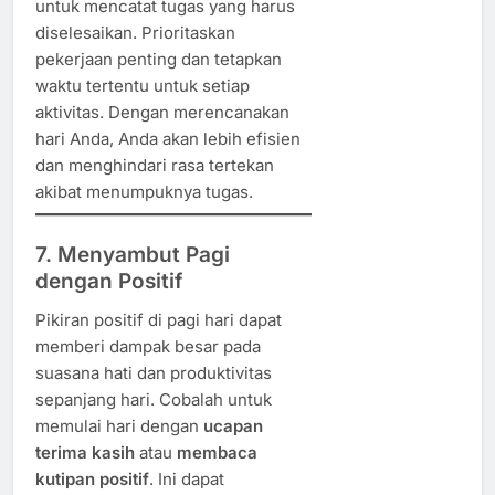
untuk mencatat tugas yang harus
diselesaikan. Prioritaskan
pekerjaan penting dan tetapkan
waktu tertentu untuk setiap
aktivitas. Dengan merencanakan
hari Anda, Anda akan lebih efisien
dan menghindari rasa tertekan
akibat menumpuknya tugas.
7. Menyambut Pagi
dengan Positif
Pikiran positif di pagi hari dapat
memberi dampak besar pada
suasana hati dan produktivitas
sepanjang hari. Cobalah untuk
memulai hari dengan
ucapan
terima kasih
atau
membaca
kutipan positif
. Ini dapat