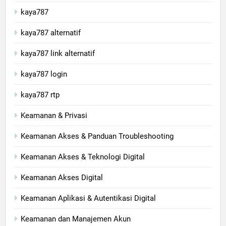
kaya787
kaya787 alternatif
kaya787 link alternatif
kaya787 login
kaya787 rtp
Keamanan & Privasi
Keamanan Akses & Panduan Troubleshooting
Keamanan Akses & Teknologi Digital
Keamanan Akses Digital
Keamanan Aplikasi & Autentikasi Digital
Keamanan dan Manajemen Akun