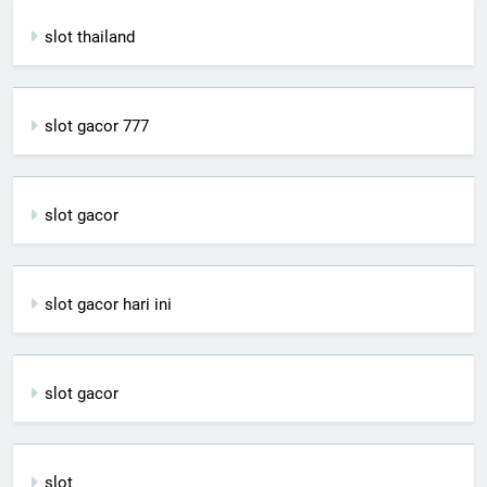
slot thailand
slot gacor 777
slot gacor
slot gacor hari ini
slot gacor
slot