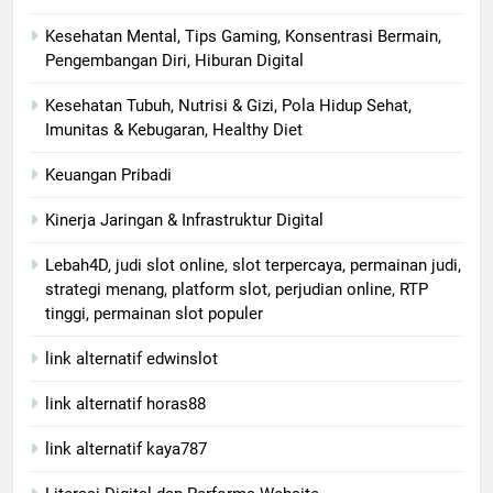
Kesehatan Mental, Tips Gaming, Konsentrasi Bermain,
Pengembangan Diri, Hiburan Digital
Kesehatan Tubuh, Nutrisi & Gizi, Pola Hidup Sehat,
Imunitas & Kebugaran, Healthy Diet
Keuangan Pribadi
Kinerja Jaringan & Infrastruktur Digital
Lebah4D, judi slot online, slot terpercaya, permainan judi,
strategi menang, platform slot, perjudian online, RTP
tinggi, permainan slot populer
link alternatif edwinslot
link alternatif horas88
link alternatif kaya787