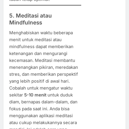
5. Meditasi atau
Mindfulness
Menghabiskan waktu beberapa
menit untuk meditasi atau
mindfulness dapat memberikan
ketenangan dan mengurangi
kecemasan. Meditasi membantu
menenangkan pikiran, meredakan
stres, dan memberikan perspektif
yang lebih positif di awal hari.
Cobalah untuk mengatur waktu
sekitar
5-10 menit
untuk duduk
diam, bernapas dalam-dalam, dan
fokus pada saat ini. Anda bisa
menggunakan aplikasi meditasi
atau cukup melakukannya secara