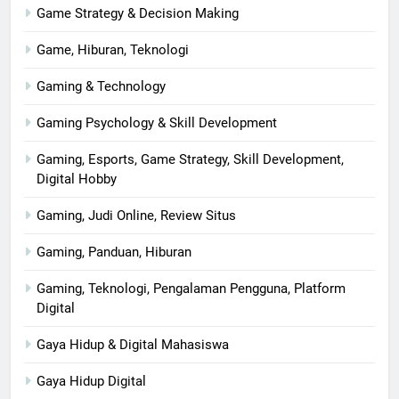
Game Strategy & Decision Making
Game, Hiburan, Teknologi
Gaming & Technology
Gaming Psychology & Skill Development
Gaming, Esports, Game Strategy, Skill Development,
Digital Hobby
Gaming, Judi Online, Review Situs
Gaming, Panduan, Hiburan
Gaming, Teknologi, Pengalaman Pengguna, Platform
Digital
Gaya Hidup & Digital Mahasiswa
Gaya Hidup Digital