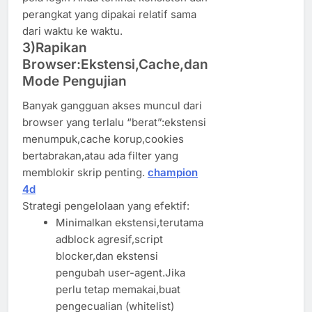
perangkat yang dipakai relatif sama
dari waktu ke waktu.
3)Rapikan
Browser:Ekstensi,Cache,dan
Mode Pengujian
Banyak gangguan akses muncul dari
browser yang terlalu “berat”:ekstensi
menumpuk,cache korup,cookies
bertabrakan,atau ada filter yang
memblokir skrip penting.
champion
4d
Strategi pengelolaan yang efektif:
Minimalkan ekstensi,terutama
adblock agresif,script
blocker,dan ekstensi
pengubah user-agent.Jika
perlu tetap memakai,buat
pengecualian (whitelist)