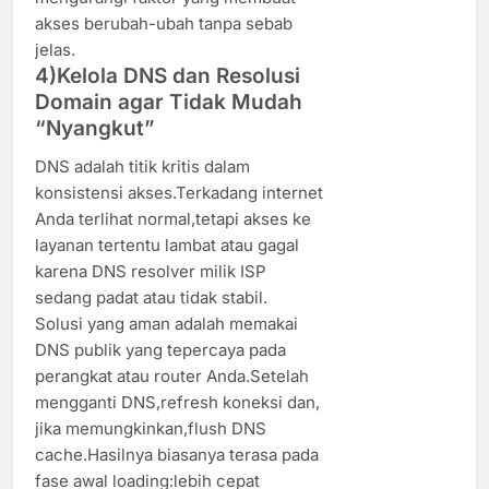
akses berubah-ubah tanpa sebab
jelas.
4)Kelola DNS dan Resolusi
Domain agar Tidak Mudah
“Nyangkut”
DNS adalah titik kritis dalam
konsistensi akses.Terkadang internet
Anda terlihat normal,tetapi akses ke
layanan tertentu lambat atau gagal
karena DNS resolver milik ISP
sedang padat atau tidak stabil.
Solusi yang aman adalah memakai
DNS publik yang tepercaya pada
perangkat atau router Anda.Setelah
mengganti DNS,refresh koneksi dan,
jika memungkinkan,flush DNS
cache.Hasilnya biasanya terasa pada
fase awal loading:lebih cepat