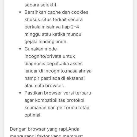
secara selektif.
Bersihkan cache dan cookies
khusus situs terkait secara
berkala,misalnya tiap 2–4
minggu atau ketika muncul
gejala loading aneh.
Gunakan mode
incognito/private untuk
diagnosis cepat.Jika akses
lancar di incognito,masalahnya
hampir pasti ada di ekstensi
atau data browser.
Pastikan browser versi terbaru
agar kompatibilitas protokol
keamanan dan performa tetap
optimal.
Dengan browser yang rapi,Anda
mengurangi faktor yang membuat