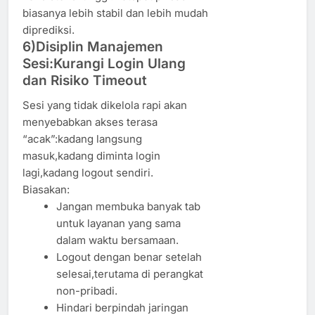
biasanya lebih stabil dan lebih mudah
diprediksi.
6)Disiplin Manajemen
Sesi:Kurangi Login Ulang
dan Risiko Timeout
Sesi yang tidak dikelola rapi akan
menyebabkan akses terasa
“acak”:kadang langsung
masuk,kadang diminta login
lagi,kadang logout sendiri.
Biasakan:
Jangan membuka banyak tab
untuk layanan yang sama
dalam waktu bersamaan.
Logout dengan benar setelah
selesai,terutama di perangkat
non-pribadi.
Hindari berpindah jaringan