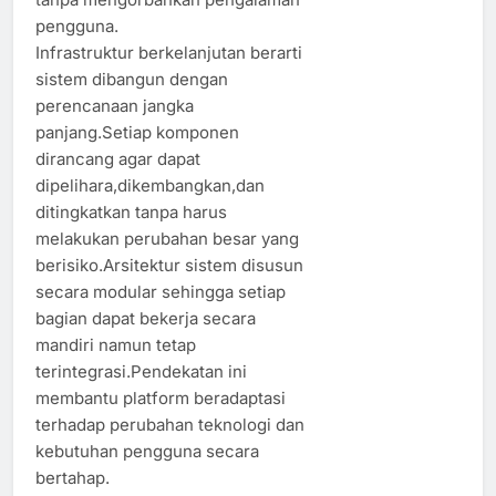
pengguna.
Infrastruktur berkelanjutan berarti
sistem dibangun dengan
perencanaan jangka
panjang.Setiap komponen
dirancang agar dapat
dipelihara,dikembangkan,dan
ditingkatkan tanpa harus
melakukan perubahan besar yang
berisiko.Arsitektur sistem disusun
secara modular sehingga setiap
bagian dapat bekerja secara
mandiri namun tetap
terintegrasi.Pendekatan ini
membantu platform beradaptasi
terhadap perubahan teknologi dan
kebutuhan pengguna secara
bertahap.