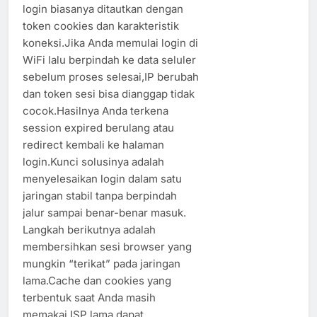
login biasanya ditautkan dengan
token cookies dan karakteristik
koneksi.Jika Anda memulai login di
WiFi lalu berpindah ke data seluler
sebelum proses selesai,IP berubah
dan token sesi bisa dianggap tidak
cocok.Hasilnya Anda terkena
session expired berulang atau
redirect kembali ke halaman
login.Kunci solusinya adalah
menyelesaikan login dalam satu
jaringan stabil tanpa berpindah
jalur sampai benar-benar masuk.
Langkah berikutnya adalah
membersihkan sesi browser yang
mungkin “terikat” pada jaringan
lama.Cache dan cookies yang
terbentuk saat Anda masih
memakai ISP lama dapat