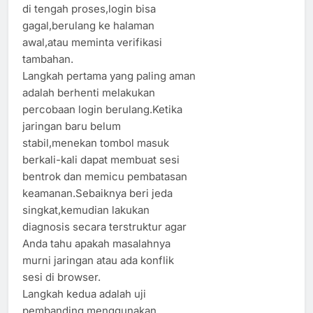
di tengah proses,login bisa
gagal,berulang ke halaman
awal,atau meminta verifikasi
tambahan.
Langkah pertama yang paling aman
adalah berhenti melakukan
percobaan login berulang.Ketika
jaringan baru belum
stabil,menekan tombol masuk
berkali-kali dapat membuat sesi
bentrok dan memicu pembatasan
keamanan.Sebaiknya beri jeda
singkat,kemudian lakukan
diagnosis secara terstruktur agar
Anda tahu apakah masalahnya
murni jaringan atau ada konflik
sesi di browser.
Langkah kedua adalah uji
pembanding menggunakan