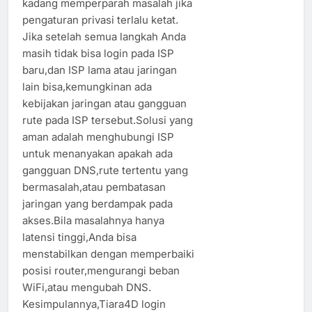
kadang memperparah masalah jika
pengaturan privasi terlalu ketat.
Jika setelah semua langkah Anda
masih tidak bisa login pada ISP
baru,dan ISP lama atau jaringan
lain bisa,kemungkinan ada
kebijakan jaringan atau gangguan
rute pada ISP tersebut.Solusi yang
aman adalah menghubungi ISP
untuk menanyakan apakah ada
gangguan DNS,rute tertentu yang
bermasalah,atau pembatasan
jaringan yang berdampak pada
akses.Bila masalahnya hanya
latensi tinggi,Anda bisa
menstabilkan dengan memperbaiki
posisi router,mengurangi beban
WiFi,atau mengubah DNS.
Kesimpulannya,Tiara4D login