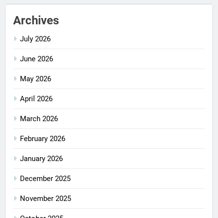
Archives
July 2026
June 2026
May 2026
April 2026
March 2026
February 2026
January 2026
December 2025
November 2025