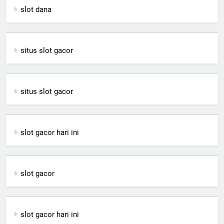
slot dana
situs slot gacor
situs slot gacor
slot gacor hari ini
slot gacor
slot gacor hari ini