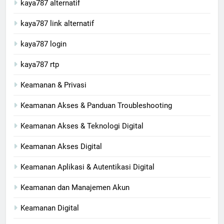
kaya787 alternatif
kaya787 link alternatif
kaya787 login
kaya787 rtp
Keamanan & Privasi
Keamanan Akses & Panduan Troubleshooting
Keamanan Akses & Teknologi Digital
Keamanan Akses Digital
Keamanan Aplikasi & Autentikasi Digital
Keamanan dan Manajemen Akun
Keamanan Digital