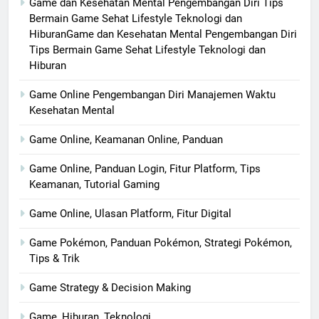
Game dan Kesehatan Mental Pengembangan Diri Tips
Bermain Game Sehat Lifestyle Teknologi dan
HiburanGame dan Kesehatan Mental Pengembangan Diri
Tips Bermain Game Sehat Lifestyle Teknologi dan
Hiburan
Game Online Pengembangan Diri Manajemen Waktu
Kesehatan Mental
Game Online, Keamanan Online, Panduan
Game Online, Panduan Login, Fitur Platform, Tips
Keamanan, Tutorial Gaming
Game Online, Ulasan Platform, Fitur Digital
Game Pokémon, Panduan Pokémon, Strategi Pokémon,
Tips & Trik
Game Strategy & Decision Making
Game, Hiburan, Teknologi