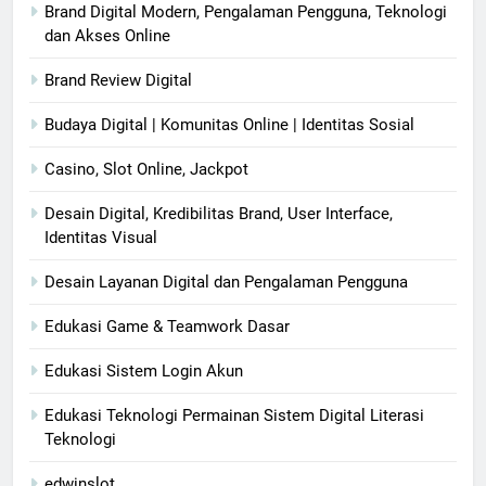
Brand Digital Modern, Pengalaman Pengguna, Teknologi
dan Akses Online
Brand Review Digital
Budaya Digital | Komunitas Online | Identitas Sosial
Casino, Slot Online, Jackpot
Desain Digital, Kredibilitas Brand, User Interface,
Identitas Visual
Desain Layanan Digital dan Pengalaman Pengguna
Edukasi Game & Teamwork Dasar
Edukasi Sistem Login Akun
Edukasi Teknologi Permainan Sistem Digital Literasi
Teknologi
edwinslot