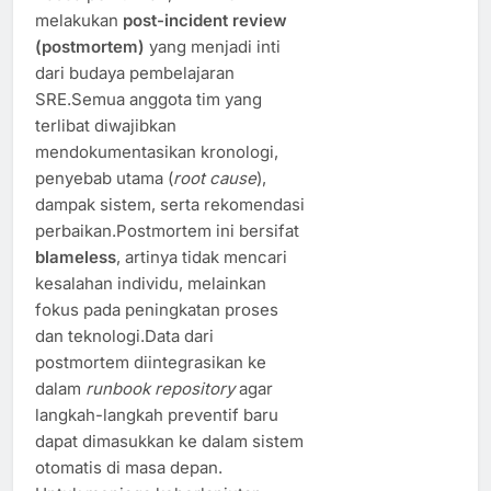
melakukan
post-incident review
(postmortem)
yang menjadi inti
dari budaya pembelajaran
SRE.Semua anggota tim yang
terlibat diwajibkan
mendokumentasikan kronologi,
penyebab utama (
root cause
),
dampak sistem, serta rekomendasi
perbaikan.Postmortem ini bersifat
blameless
, artinya tidak mencari
kesalahan individu, melainkan
fokus pada peningkatan proses
dan teknologi.Data dari
postmortem diintegrasikan ke
dalam
runbook repository
agar
langkah-langkah preventif baru
dapat dimasukkan ke dalam sistem
otomatis di masa depan.