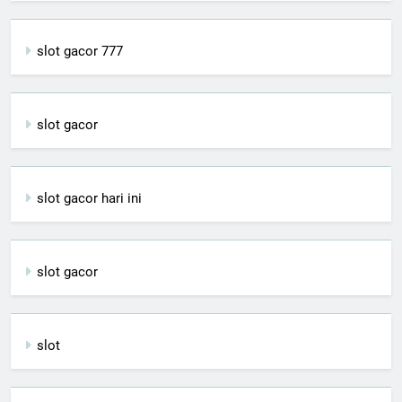
slot gacor 777
slot gacor
slot gacor hari ini
slot gacor
slot