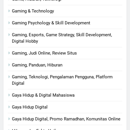
Gaming & Technology
Gaming Psychology & Skill Development
Gaming, Esports, Game Strategy, Skill Development,
Digital Hobby
Gaming, Judi Online, Review Situs
Gaming, Panduan, Hiburan
Gaming, Teknologi, Pengalaman Pengguna, Platform
Digital
Gaya Hidup & Digital Mahasiswa
Gaya Hidup Digital
Gaya Hidup Digital, Promo Ramadhan, Komunitas Online