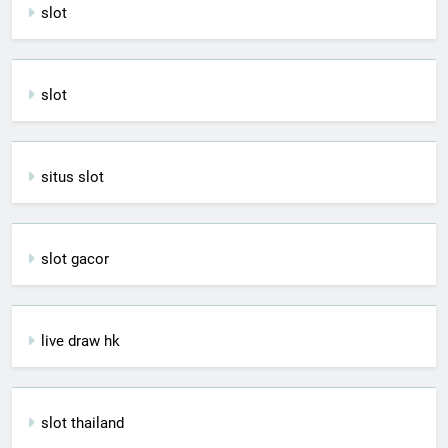
slot
slot
situs slot
slot gacor
live draw hk
slot thailand