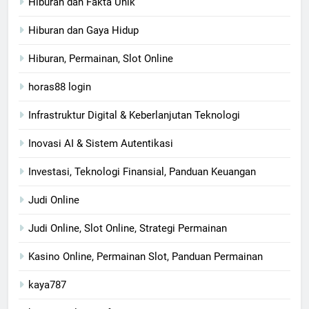
Hiburan dan Fakta Unik
Hiburan dan Gaya Hidup
Hiburan, Permainan, Slot Online
horas88 login
Infrastruktur Digital & Keberlanjutan Teknologi
Inovasi AI & Sistem Autentikasi
Investasi, Teknologi Finansial, Panduan Keuangan
Judi Online
Judi Online, Slot Online, Strategi Permainan
Kasino Online, Permainan Slot, Panduan Permainan
kaya787