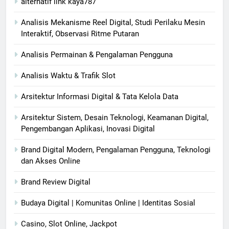
alternatif link kaya787
Analisis Mekanisme Reel Digital, Studi Perilaku Mesin
Interaktif, Observasi Ritme Putaran
Analisis Permainan & Pengalaman Pengguna
Analisis Waktu & Trafik Slot
Arsitektur Informasi Digital & Tata Kelola Data
Arsitektur Sistem, Desain Teknologi, Keamanan Digital,
Pengembangan Aplikasi, Inovasi Digital
Brand Digital Modern, Pengalaman Pengguna, Teknologi
dan Akses Online
Brand Review Digital
Budaya Digital | Komunitas Online | Identitas Sosial
Casino, Slot Online, Jackpot