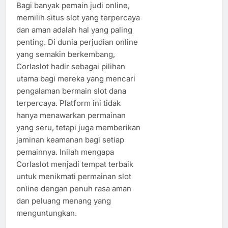
Bagi banyak pemain judi online,
memilih situs slot yang terpercaya
dan aman adalah hal yang paling
penting. Di dunia perjudian online
yang semakin berkembang,
Corlaslot hadir sebagai pilihan
utama bagi mereka yang mencari
pengalaman bermain slot dana
terpercaya. Platform ini tidak
hanya menawarkan permainan
yang seru, tetapi juga memberikan
jaminan keamanan bagi setiap
pemainnya. Inilah mengapa
Corlaslot menjadi tempat terbaik
untuk menikmati permainan slot
online dengan penuh rasa aman
dan peluang menang yang
menguntungkan.