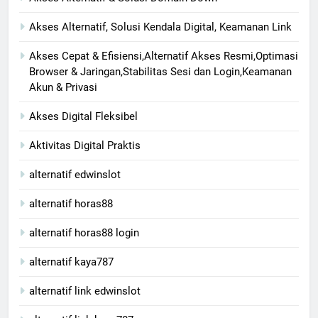
Akses Alternatif, Solusi Kendala Digital, Keamanan Link
Akses Cepat & Efisiensi,Alternatif Akses Resmi,Optimasi
Browser & Jaringan,Stabilitas Sesi dan Login,Keamanan
Akun & Privasi
Akses Digital Fleksibel
Aktivitas Digital Praktis
alternatif edwinslot
alternatif horas88
alternatif horas88 login
alternatif kaya787
alternatif link edwinslot