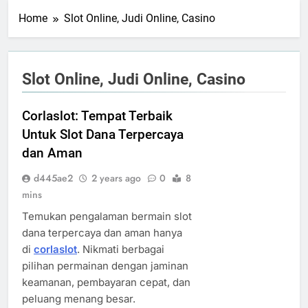
Home
Slot Online, Judi Online, Casino
Slot Online, Judi Online, Casino
Corlaslot: Tempat Terbaik
Untuk Slot Dana Terpercaya
dan Aman
d445ae2
2 years ago
0
8
mins
Temukan pengalaman bermain slot
dana terpercaya dan aman hanya
di
corlaslot
. Nikmati berbagai
pilihan permainan dengan jaminan
keamanan, pembayaran cepat, dan
peluang menang besar.