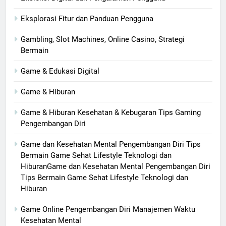
Eksplorasi Fitur dan Panduan Pengguna
Gambling, Slot Machines, Online Casino, Strategi
Bermain
Game & Edukasi Digital
Game & Hiburan
Game & Hiburan Kesehatan & Kebugaran Tips Gaming
Pengembangan Diri
Game dan Kesehatan Mental Pengembangan Diri Tips
Bermain Game Sehat Lifestyle Teknologi dan
HiburanGame dan Kesehatan Mental Pengembangan Diri
Tips Bermain Game Sehat Lifestyle Teknologi dan
Hiburan
Game Online Pengembangan Diri Manajemen Waktu
Kesehatan Mental