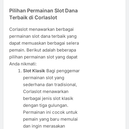
Pilihan Permainan Slot Dana
Terbaik di Corlaslot
Corlaslot menawarkan berbagai
permainan slot dana terbaik yang
dapat memuaskan berbagai selera
pemain. Berikut adalah beberapa
pilihan permainan slot yang dapat
Anda nikmati:
Slot Klasik
Bagi penggemar
permainan slot yang
sederhana dan tradisional,
Corlaslot menawarkan
berbagai jenis slot klasik
dengan tiga gulungan.
Permainan ini cocok untuk
pemain yang baru memulai
dan ingin merasakan