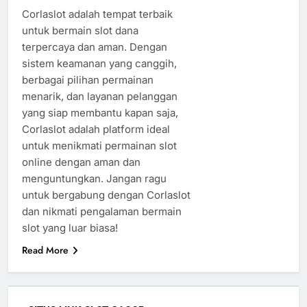
Corlaslot adalah tempat terbaik
untuk bermain slot dana
terpercaya dan aman. Dengan
sistem keamanan yang canggih,
berbagai pilihan permainan
menarik, dan layanan pelanggan
yang siap membantu kapan saja,
Corlaslot adalah platform ideal
untuk menikmati permainan slot
online dengan aman dan
menguntungkan. Jangan ragu
untuk bergabung dengan Corlaslot
dan nikmati pengalaman bermain
slot yang luar biasa!
Read More