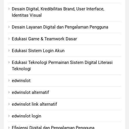
Desain Digital, Kredibilitas Brand, User Interface,
Identitas Visual
Desain Layanan Digital dan Pengalaman Pengguna
Edukasi Game & Teamwork Dasar
Edukasi Sistem Login Akun
Edukasi Teknologi Permainan Sistem Digital Literasi
Teknologi
edwinslot
edwinslot alternatif
edwinslot link alternatif
edwinslot login
Efisiensi Digital dan Pengalaman Pengguna