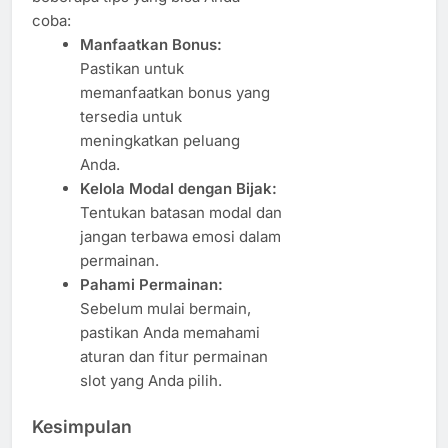
coba:
Manfaatkan Bonus:
Pastikan untuk
memanfaatkan bonus yang
tersedia untuk
meningkatkan peluang
Anda.
Kelola Modal dengan Bijak:
Tentukan batasan modal dan
jangan terbawa emosi dalam
permainan.
Pahami Permainan:
Sebelum mulai bermain,
pastikan Anda memahami
aturan dan fitur permainan
slot yang Anda pilih.
Kesimpulan