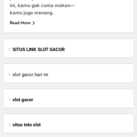
ini, kamu gak cuma makan—
kamu juga menang.
Read More
SITUS LINK SLOT GACOR
slot gacor hari ini
slot gacor
situs toto slot