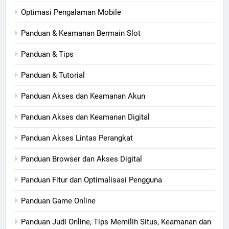
Optimasi Pengalaman Mobile
Panduan & Keamanan Bermain Slot
Panduan & Tips
Panduan & Tutorial
Panduan Akses dan Keamanan Akun
Panduan Akses dan Keamanan Digital
Panduan Akses Lintas Perangkat
Panduan Browser dan Akses Digital
Panduan Fitur dan Optimalisasi Pengguna
Panduan Game Online
Panduan Judi Online, Tips Memilih Situs, Keamanan dan