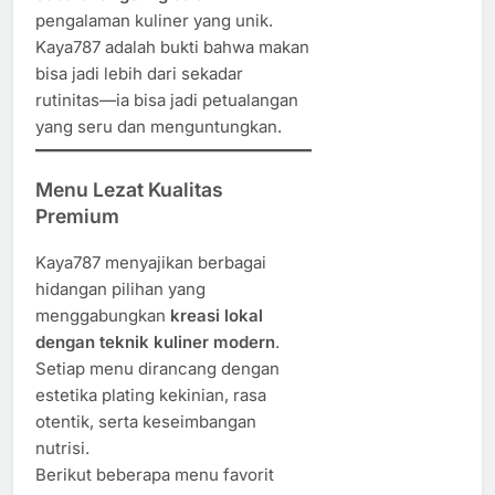
pengalaman kuliner yang unik.
Kaya787 adalah bukti bahwa makan
bisa jadi lebih dari sekadar
rutinitas—ia bisa jadi petualangan
yang seru dan menguntungkan.
Menu Lezat Kualitas
Premium
Kaya787 menyajikan berbagai
hidangan pilihan yang
menggabungkan
kreasi lokal
dengan teknik kuliner modern
.
Setiap menu dirancang dengan
estetika plating kekinian, rasa
otentik, serta keseimbangan
nutrisi.
Berikut beberapa menu favorit