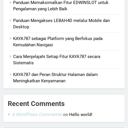
Panduan Memaksimalkan Fitur EDWINSLOT untuk
Pengalaman yang Lebih Baik
Panduan Mengakses LEBAH4D melalui Mobile dan
Desktop
KAYA787 sebagai Platform yang Berfokus pada
Kemudahan Navigasi
Cara Menjelajahi Setiap Fitur KAYA787 secara
Sistematis
KAYA787 dan Peran Struktur Halaman dalam
Meningkatkan Kenyamanan
Recent Comments
A WordPress Commenter
on
Hello world!