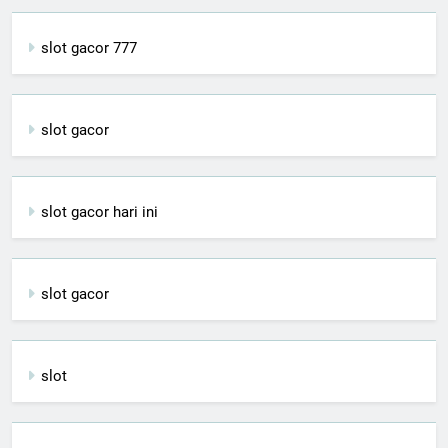
slot gacor 777
slot gacor
slot gacor hari ini
slot gacor
slot