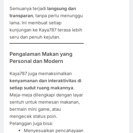
Semuanya terjadi
langsung dan
transparan
, tanpa perlu menunggu
lama. Ini membuat setiap
kunjungan ke Kaya787 terasa lebih
seru dan penuh kejutan.
Pengalaman Makan yang
Personal dan Modern
Kaya787 juga memaksimalkan
kenyamanan dan interaktivitas di
setiap sudut ruang makannya
.
Meja-meja dilengkapi dengan layar
sentuh untuk memesan makanan,
bermain mini game, atau
mengecek status poin.
Pelanggan juga bisa:
Menyesuaikan pencahayaan