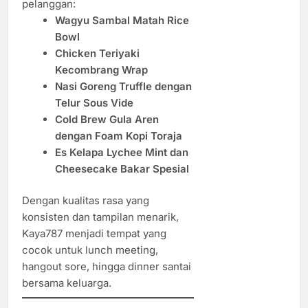
pelanggan:
Wagyu Sambal Matah Rice
Bowl
Chicken Teriyaki
Kecombrang Wrap
Nasi Goreng Truffle dengan
Telur Sous Vide
Cold Brew Gula Aren
dengan Foam Kopi Toraja
Es Kelapa Lychee Mint dan
Cheesecake Bakar Spesial
Dengan kualitas rasa yang
konsisten dan tampilan menarik,
Kaya787 menjadi tempat yang
cocok untuk lunch meeting,
hangout sore, hingga dinner santai
bersama keluarga.