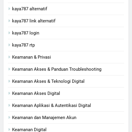
kaya787 alternatif
kaya787 link alternatif
kaya787 login
kaya787 rtp
Keamanan & Privasi
Keamanan Akses & Panduan Troubleshooting
Keamanan Akses & Teknologi Digital
Keamanan Akses Digital
Keamanan Aplikasi & Autentikasi Digital
Keamanan dan Manajemen Akun
Keamanan Digital