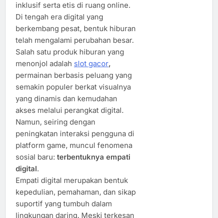
inklusif serta etis di ruang online.
Di tengah era digital yang
berkembang pesat, bentuk hiburan
telah mengalami perubahan besar.
Salah satu produk hiburan yang
menonjol adalah
slot gacor
,
permainan berbasis peluang yang
semakin populer berkat visualnya
yang dinamis dan kemudahan
akses melalui perangkat digital.
Namun, seiring dengan
peningkatan interaksi pengguna di
platform game, muncul fenomena
sosial baru:
terbentuknya empati
digital
.
Empati digital merupakan bentuk
kepedulian, pemahaman, dan sikap
suportif yang tumbuh dalam
lingkungan daring. Meski terkesan