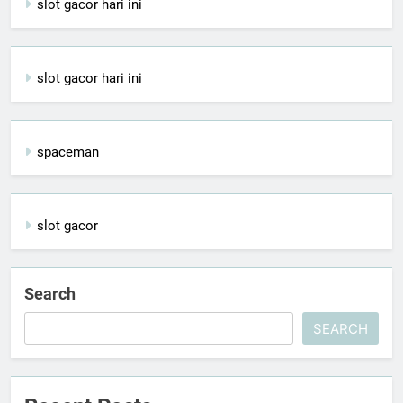
slot gacor hari ini
slot gacor hari ini
spaceman
slot gacor
Search
SEARCH