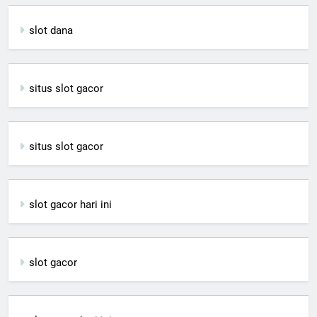
slot dana
situs slot gacor
situs slot gacor
slot gacor hari ini
slot gacor