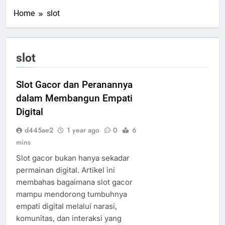
Home
slot
slot
Slot Gacor dan Peranannya
dalam Membangun Empati
Digital
d445ae2
1 year ago
0
6
mins
Slot gacor bukan hanya sekadar
permainan digital. Artikel ini
membahas bagaimana slot gacor
mampu mendorong tumbuhnya
empati digital melalui narasi,
komunitas, dan interaksi yang