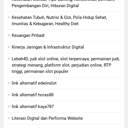
Pengembangan Diri, Hiburan Digital
Kesehatan Tubuh, Nutrisi & Gizi, Pola Hidup Sehat,
Imunitas & Kebugaran, Healthy Diet
Keuangan Pribadi
Kinerja Jaringan & Infrastruktur Digital
Lebah4D, judi slot online, slot terpercaya, permainan judi,
strategi menang, platform slot, perjudian online, RTP
tinggi, permainan slot populer
link alternatif edwinslot
link alternatif horas88
link alternatif kaya787
Literasi Digital dan Performa Website