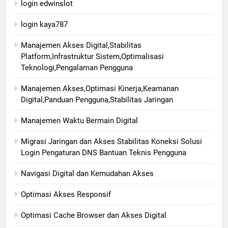
login edwinslot
login kaya787
Manajemen Akses Digital,Stabilitas
Platform,Infrastruktur Sistem,Optimalisasi
Teknologi,Pengalaman Pengguna
Manajemen Akses,Optimasi Kinerja,Keamanan
Digital,Panduan Pengguna,Stabilitas Jaringan
Manajemen Waktu Bermain Digital
Migrasi Jaringan dan Akses Stabilitas Koneksi Solusi
Login Pengaturan DNS Bantuan Teknis Pengguna
Navigasi Digital dan Kemudahan Akses
Optimasi Akses Responsif
Optimasi Cache Browser dan Akses Digital