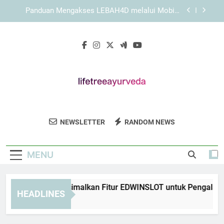
Skip
KAYA787 sebagai Platform yang Berfokus pada
to
Kemudahan Navigasi
content
Cara Menjelajahi Setiap Fitur KAYA787 secara
Sistematis
Panduan Memaksimalkan Fitur EDWINSLOT
untuk Pengalaman yang Lebih Baik
Panduan Mengakses LEBAH4D melalui Mobile
dan Desktop
KAYA787 sebagai Platform yang Berfokus pada
Kemudahan Navigasi
Life Tree
Dapatkan Solusi Kesehatan Alami Dengan
Cara Menjelajahi Setiap Fitur KAYA787 secara
NEWSLETTER
RANDOM NEWS
Ayurveda
Sistematis
Pengobatan Ayurveda Di Life Tree Ayurveda.
Perawatan Holistik Untuk Keseimbangan
MENU
Tubuh Dan Pikiran.
anduan Memaksimalkan Fitur EDWINSLOT untuk Pengalaman 
HEADLINES
 Weeks Ago