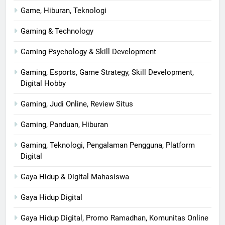
Game, Hiburan, Teknologi
Gaming & Technology
Gaming Psychology & Skill Development
Gaming, Esports, Game Strategy, Skill Development,
Digital Hobby
Gaming, Judi Online, Review Situs
Gaming, Panduan, Hiburan
Gaming, Teknologi, Pengalaman Pengguna, Platform
Digital
Gaya Hidup & Digital Mahasiswa
Gaya Hidup Digital
Gaya Hidup Digital, Promo Ramadhan, Komunitas Online