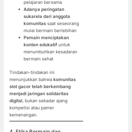
pelajaran bersama
Adanya peringatan
sukarela dari anggota
komunitas
saat seseorang
mulai bermain berlebihan
Pemain menciptakan
konten edukatif
untuk
menumbuhkan kesadaran
bermain sehat
Tindakan-tindakan ini
menunjukkan bahwa
komunitas
slot gacor telah berkembang
menjadi jaringan solidaritas
digital
, bukan sekadar ajang
kompetisi atau pamer
kemenangan.
4.
Etika Bermain dan