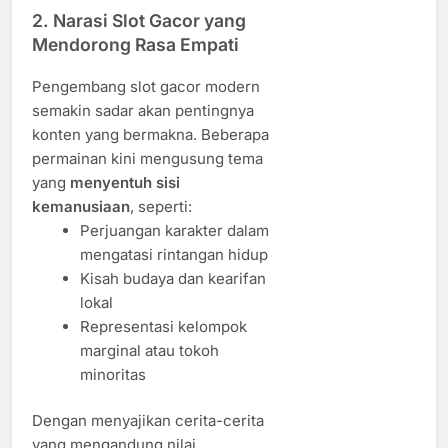
2.
Narasi Slot Gacor yang
Mendorong Rasa Empati
Pengembang slot gacor modern
semakin sadar akan pentingnya
konten yang bermakna. Beberapa
permainan kini mengusung tema
yang
menyentuh sisi
kemanusiaan
, seperti:
Perjuangan karakter dalam
mengatasi rintangan hidup
Kisah budaya dan kearifan
lokal
Representasi kelompok
marginal atau tokoh
minoritas
Dengan menyajikan cerita-cerita
yang mengandung nilai