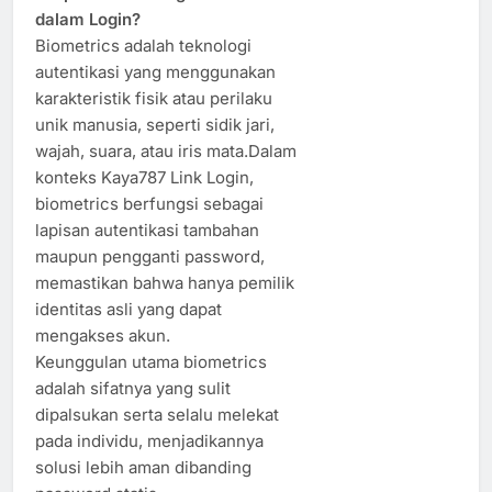
dalam Login?
Biometrics adalah teknologi
autentikasi yang menggunakan
karakteristik fisik atau perilaku
unik manusia, seperti sidik jari,
wajah, suara, atau iris mata.Dalam
konteks Kaya787 Link Login,
biometrics berfungsi sebagai
lapisan autentikasi tambahan
maupun pengganti password,
memastikan bahwa hanya pemilik
identitas asli yang dapat
mengakses akun.
Keunggulan utama biometrics
adalah sifatnya yang sulit
dipalsukan serta selalu melekat
pada individu, menjadikannya
solusi lebih aman dibanding