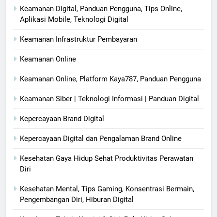
Keamanan Digital, Panduan Pengguna, Tips Online,
Aplikasi Mobile, Teknologi Digital
Keamanan Infrastruktur Pembayaran
Keamanan Online
Keamanan Online, Platform Kaya787, Panduan Pengguna
Keamanan Siber | Teknologi Informasi | Panduan Digital
Kepercayaan Brand Digital
Kepercayaan Digital dan Pengalaman Brand Online
Kesehatan Gaya Hidup Sehat Produktivitas Perawatan
Diri
Kesehatan Mental, Tips Gaming, Konsentrasi Bermain,
Pengembangan Diri, Hiburan Digital