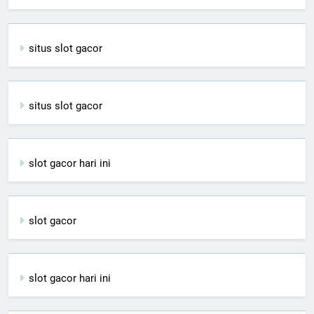
situs slot gacor
situs slot gacor
slot gacor hari ini
slot gacor
slot gacor hari ini