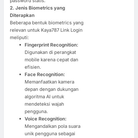
password statis.
2. Jenis Biometrics yang
Diterapkan
Beberapa bentuk biometrics yang
relevan untuk Kaya787 Link Login
meliputi:
Fingerprint Recognition:
Digunakan di perangkat
mobile karena cepat dan
efisien.
Face Recognition:
Memanfaatkan kamera
depan dengan dukungan
algoritma AI untuk
mendeteksi wajah
pengguna.
Voice Recognition:
Mengandalkan pola suara
unik pengguna sebagai