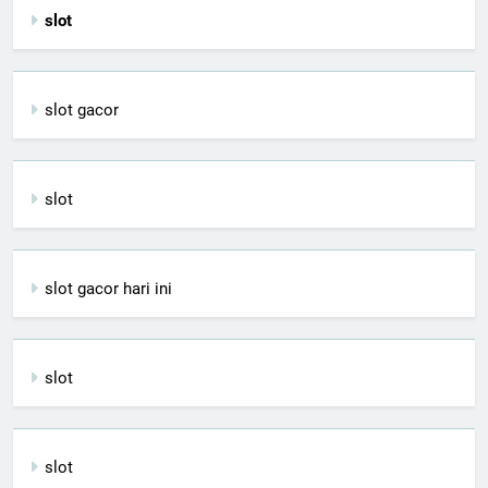
slot
slot gacor
slot
slot gacor hari ini
slot
slot