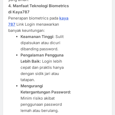
4. Manfaat Teknologi Biometrics
di Kaya787
Penerapan biometrics pada
kaya
787
Link Login menawarkan
banyak keuntungan:
Keamanan Tinggi:
Sulit
dipalsukan atau dicuri
dibanding password.
Pengalaman Pengguna
Lebih Baik:
Login lebih
cepat dan praktis hanya
dengan sidik jari atau
tatapan.
Mengurangi
Ketergantungan Password:
Minim risiko akibat
penggunaan password
lemah atau berulang.