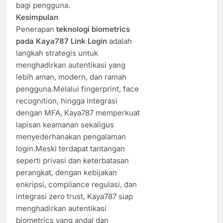
bagi pengguna.
Kesimpulan
Penerapan
teknologi biometrics
pada Kaya787 Link Login
adalah
langkah strategis untuk
menghadirkan autentikasi yang
lebih aman, modern, dan ramah
pengguna.Melalui fingerprint, face
recognition, hingga integrasi
dengan MFA, Kaya787 memperkuat
lapisan keamanan sekaligus
menyederhanakan pengalaman
login.Meski terdapat tantangan
seperti privasi dan keterbatasan
perangkat, dengan kebijakan
enkripsi, compliance regulasi, dan
integrasi zero trust, Kaya787 siap
menghadirkan autentikasi
biometrics yang andal dan