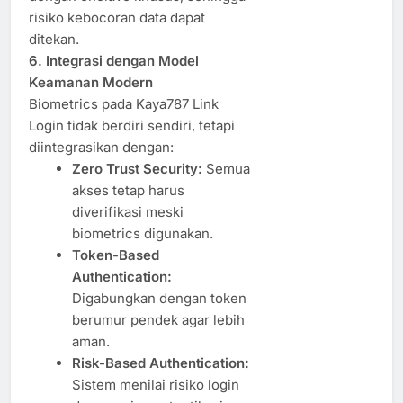
risiko kebocoran data dapat
ditekan.
6. Integrasi dengan Model
Keamanan Modern
Biometrics pada Kaya787 Link
Login tidak berdiri sendiri, tetapi
diintegrasikan dengan:
Zero Trust Security:
Semua
akses tetap harus
diverifikasi meski
biometrics digunakan.
Token-Based
Authentication:
Digabungkan dengan token
berumur pendek agar lebih
aman.
Risk-Based Authentication:
Sistem menilai risiko login