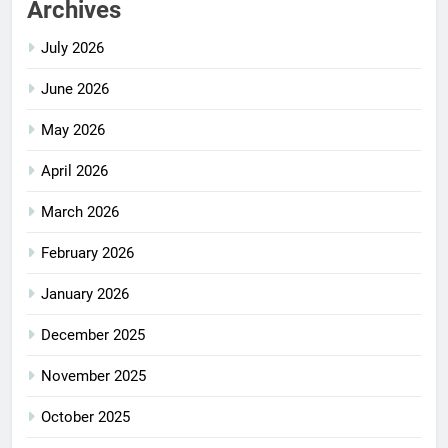
Archives
July 2026
June 2026
May 2026
April 2026
March 2026
February 2026
January 2026
December 2025
November 2025
October 2025