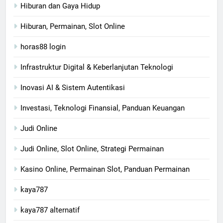
Hiburan dan Gaya Hidup
Hiburan, Permainan, Slot Online
horas88 login
Infrastruktur Digital & Keberlanjutan Teknologi
Inovasi AI & Sistem Autentikasi
Investasi, Teknologi Finansial, Panduan Keuangan
Judi Online
Judi Online, Slot Online, Strategi Permainan
Kasino Online, Permainan Slot, Panduan Permainan
kaya787
kaya787 alternatif