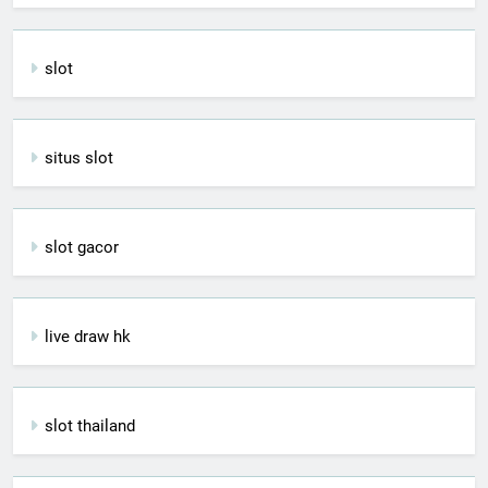
slot
situs slot
slot gacor
live draw hk
slot thailand