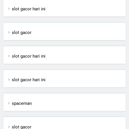
slot gacor hari ini
slot gacor
slot gacor hari ini
slot gacor hari ini
spaceman
slot gacor