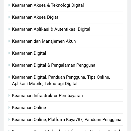
Keamanan Akses & Teknologi Digital
Keamanan Akses Digital
Keamanan Aplikasi & Autentikasi Digital
Keamanan dan Manajemen Akun
Keamanan Digital
Keamanan Digital & Pengalaman Pengguna
Keamanan Digital, Panduan Pengguna, Tips Online,
Aplikasi Mobile, Teknologi Digital
Keamanan Infrastruktur Pembayaran
Keamanan Online
Keamanan Online, Platform Kaya787, Panduan Pengguna