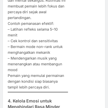
dan mental sekaligus. Rutinitas ini
membuat pemain lebih fokus dan
percaya diri sejak awal
pertandingan.
Contoh pemanasan efektif:
– Latihan refleks selama 5–10
menit
– Cek kontrol dan sensitivitas
– Bermain mode non-rank untuk
menghangatkan mekanik
– Mendengarkan musik yang
menenangkan atau membangun
mood
Pemain yang memulai permainan
dengan kondisi siap biasanya
tampil lebih percaya diri.
4. Kelola Emosi untuk
Menghindari Rasa Minder