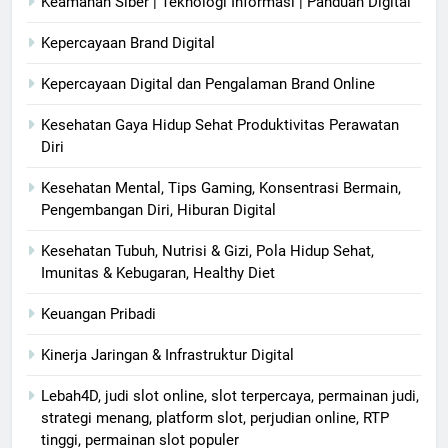
Keamanan Siber | Teknologi Informasi | Panduan Digital
Kepercayaan Brand Digital
Kepercayaan Digital dan Pengalaman Brand Online
Kesehatan Gaya Hidup Sehat Produktivitas Perawatan
Diri
Kesehatan Mental, Tips Gaming, Konsentrasi Bermain,
Pengembangan Diri, Hiburan Digital
Kesehatan Tubuh, Nutrisi & Gizi, Pola Hidup Sehat,
Imunitas & Kebugaran, Healthy Diet
Keuangan Pribadi
Kinerja Jaringan & Infrastruktur Digital
Lebah4D, judi slot online, slot terpercaya, permainan judi,
strategi menang, platform slot, perjudian online, RTP
tinggi, permainan slot populer