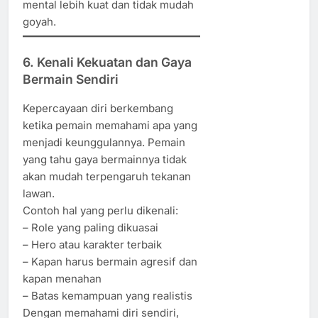
mental lebih kuat dan tidak mudah
goyah.
6. Kenali Kekuatan dan Gaya
Bermain Sendiri
Kepercayaan diri berkembang
ketika pemain memahami apa yang
menjadi keunggulannya. Pemain
yang tahu gaya bermainnya tidak
akan mudah terpengaruh tekanan
lawan.
Contoh hal yang perlu dikenali:
– Role yang paling dikuasai
– Hero atau karakter terbaik
– Kapan harus bermain agresif dan
kapan menahan
– Batas kemampuan yang realistis
Dengan memahami diri sendiri,