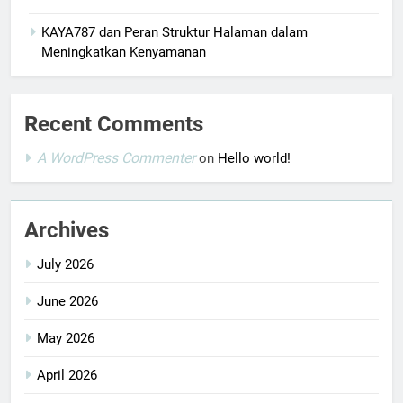
KAYA787 dan Peran Struktur Halaman dalam
Meningkatkan Kenyamanan
Recent Comments
A WordPress Commenter
on
Hello world!
Archives
July 2026
June 2026
May 2026
April 2026