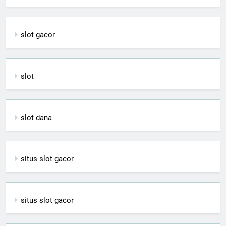
slot gacor
slot
slot dana
situs slot gacor
situs slot gacor