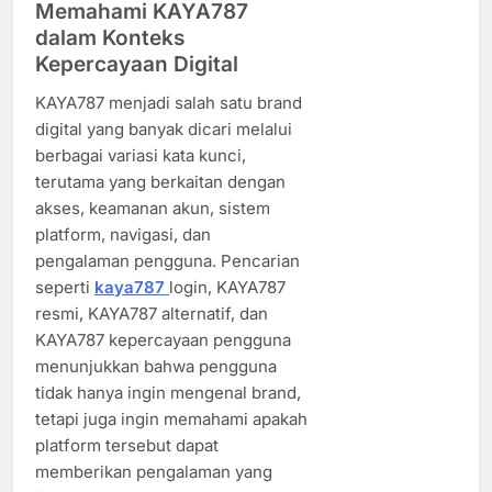
Memahami KAYA787
dalam Konteks
Kepercayaan Digital
KAYA787 menjadi salah satu brand
digital yang banyak dicari melalui
berbagai variasi kata kunci,
terutama yang berkaitan dengan
akses, keamanan akun, sistem
platform, navigasi, dan
pengalaman pengguna. Pencarian
seperti
kaya787
login, KAYA787
resmi, KAYA787 alternatif, dan
KAYA787 kepercayaan pengguna
menunjukkan bahwa pengguna
tidak hanya ingin mengenal brand,
tetapi juga ingin memahami apakah
platform tersebut dapat
memberikan pengalaman yang