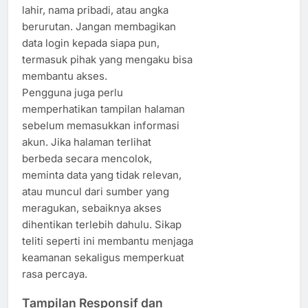
lahir, nama pribadi, atau angka
berurutan. Jangan membagikan
data login kepada siapa pun,
termasuk pihak yang mengaku bisa
membantu akses.
Pengguna juga perlu
memperhatikan tampilan halaman
sebelum memasukkan informasi
akun. Jika halaman terlihat
berbeda secara mencolok,
meminta data yang tidak relevan,
atau muncul dari sumber yang
meragukan, sebaiknya akses
dihentikan terlebih dahulu. Sikap
teliti seperti ini membantu menjaga
keamanan sekaligus memperkuat
rasa percaya.
Tampilan Responsif dan