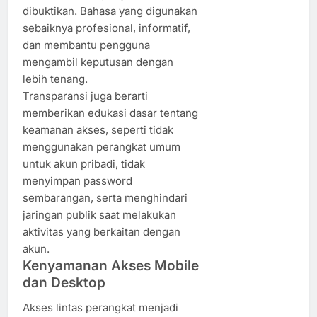
dibuktikan. Bahasa yang digunakan
sebaiknya profesional, informatif,
dan membantu pengguna
mengambil keputusan dengan
lebih tenang.
Transparansi juga berarti
memberikan edukasi dasar tentang
keamanan akses, seperti tidak
menggunakan perangkat umum
untuk akun pribadi, tidak
menyimpan password
sembarangan, serta menghindari
jaringan publik saat melakukan
aktivitas yang berkaitan dengan
akun.
Kenyamanan Akses Mobile
dan Desktop
Akses lintas perangkat menjadi