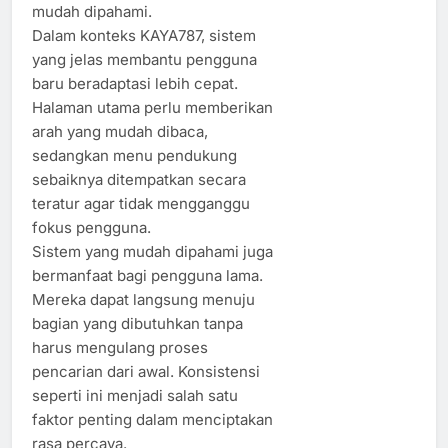
mudah dipahami.
Dalam konteks KAYA787, sistem
yang jelas membantu pengguna
baru beradaptasi lebih cepat.
Halaman utama perlu memberikan
arah yang mudah dibaca,
sedangkan menu pendukung
sebaiknya ditempatkan secara
teratur agar tidak mengganggu
fokus pengguna.
Sistem yang mudah dipahami juga
bermanfaat bagi pengguna lama.
Mereka dapat langsung menuju
bagian yang dibutuhkan tanpa
harus mengulang proses
pencarian dari awal. Konsistensi
seperti ini menjadi salah satu
faktor penting dalam menciptakan
rasa percaya.