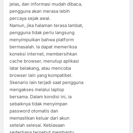
jelas, dan informasi mudah dibaca,
pengguna akan merasa lebih
percaya sejak awal.
Namun, jika halaman terasa lambat,
pengguna tidak perlu langsung
menyimpulkan bahwa platform
bermasalah. Ia dapat memeriksa
koneksi internet, membersihkan
cache browser, menutup aplikasi
latar belakang, atau mencoba
browser lain yang kompatibel.
Skenario lain terjadi saat pengguna
mengakses melalui laptop
bersama. Dalam kondisi ini, ia
sebaiknya tidak menyimpan
password otomatis dan
memastikan keluar dari akun
setelah selesai. Kebiasaan
sederhana tersebut membantu