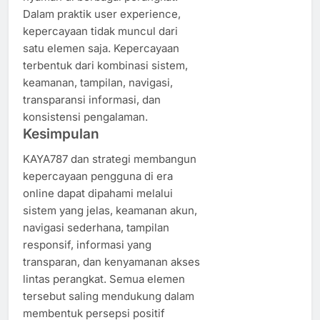
Dalam praktik user experience,
kepercayaan tidak muncul dari
satu elemen saja. Kepercayaan
terbentuk dari kombinasi sistem,
keamanan, tampilan, navigasi,
transparansi informasi, dan
konsistensi pengalaman.
Kesimpulan
KAYA787 dan strategi membangun
kepercayaan pengguna di era
online dapat dipahami melalui
sistem yang jelas, keamanan akun,
navigasi sederhana, tampilan
responsif, informasi yang
transparan, dan kenyamanan akses
lintas perangkat. Semua elemen
tersebut saling mendukung dalam
membentuk persepsi positif