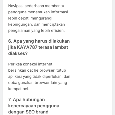
Navigasi sederhana membantu
pengguna menemukan informasi
lebih cepat, mengurangi
kebingungan, dan menciptakan
pengalaman yang lebih efisien.
6. Apa yang harus dilakukan
jika KAYA787 terasa lambat
diakses?
Periksa koneksi internet,
bersihkan cache browser, tutup
aplikasi yang tidak diperlukan, dan
coba gunakan browser lain yang
kompatibel.
7. Apa hubungan
kepercayaan pengguna
dengan SEO brand