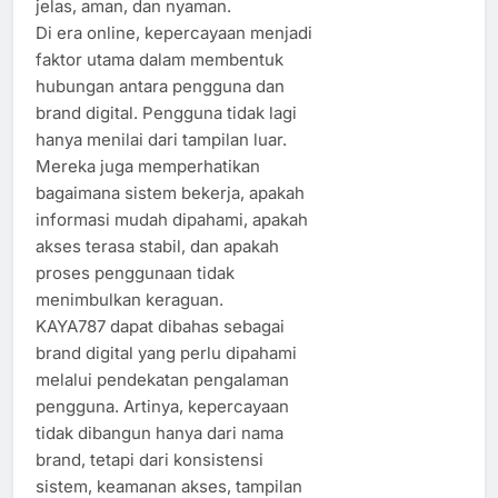
jelas, aman, dan nyaman.
Di era online, kepercayaan menjadi
faktor utama dalam membentuk
hubungan antara pengguna dan
brand digital. Pengguna tidak lagi
hanya menilai dari tampilan luar.
Mereka juga memperhatikan
bagaimana sistem bekerja, apakah
informasi mudah dipahami, apakah
akses terasa stabil, dan apakah
proses penggunaan tidak
menimbulkan keraguan.
KAYA787 dapat dibahas sebagai
brand digital yang perlu dipahami
melalui pendekatan pengalaman
pengguna. Artinya, kepercayaan
tidak dibangun hanya dari nama
brand, tetapi dari konsistensi
sistem, keamanan akses, tampilan