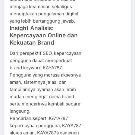
menjaga keamanan sekaligus
menciptakan pengalaman digital
yang lebih bertanggung jawab.
Insight Analisis:
Kepercayaan Online dan
Kekuatan Brand
Dari perspektif SEO, kepercayaan
pengguna dapat memperkuat
brand keyword KAYA787.
Pengguna yang merasa aksesnya
aman, sistemnya jelas, dan
tampilannya nyaman akan lebih
mudah mengingat nama brand
serta mencarinya kembali secara
langsung.
Pencarian seperti KAYA787
kepercayaan pengguna, KAYA787
akses aman, KAYA787 keamanan