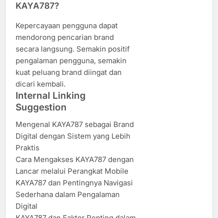
KAYA787?
Kepercayaan pengguna dapat
mendorong pencarian brand
secara langsung. Semakin positif
pengalaman pengguna, semakin
kuat peluang brand diingat dan
dicari kembali.
Internal Linking
Suggestion
Mengenal KAYA787 sebagai Brand
Digital dengan Sistem yang Lebih
Praktis
Cara Mengakses KAYA787 dengan
Lancar melalui Perangkat Mobile
KAYA787 dan Pentingnya Navigasi
Sederhana dalam Pengalaman
Digital
KAYA787 dan Faktor Penting dalam