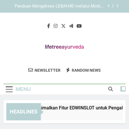
Skip
KAYA787 sebagai Platform yang Berfokus pada
to
Kemudahan Navigasi
content
Cara Menjelajahi Setiap Fitur KAYA787 secara
Sistematis
Panduan Memaksimalkan Fitur EDWINSLOT
untuk Pengalaman yang Lebih Baik
Panduan Mengakses LEBAH4D melalui Mobile
dan Desktop
KAYA787 sebagai Platform yang Berfokus pada
Kemudahan Navigasi
Life Tree
Dapatkan Solusi Kesehatan Alami Dengan
Cara Menjelajahi Setiap Fitur KAYA787 secara
NEWSLETTER
RANDOM NEWS
Ayurveda
Sistematis
Pengobatan Ayurveda Di Life Tree Ayurveda.
Perawatan Holistik Untuk Keseimbangan
MENU
Tubuh Dan Pikiran.
nduan Memaksimalkan Fitur EDWINSLOT untuk Pengalaman y
HEADLINES
Weeks Ago