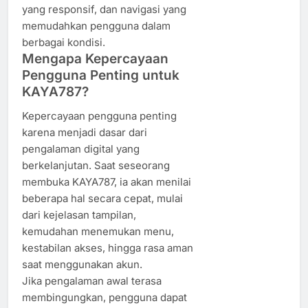
yang responsif, dan navigasi yang
memudahkan pengguna dalam
berbagai kondisi.
Mengapa Kepercayaan
Pengguna Penting untuk
KAYA787?
Kepercayaan pengguna penting
karena menjadi dasar dari
pengalaman digital yang
berkelanjutan. Saat seseorang
membuka KAYA787, ia akan menilai
beberapa hal secara cepat, mulai
dari kejelasan tampilan,
kemudahan menemukan menu,
kestabilan akses, hingga rasa aman
saat menggunakan akun.
Jika pengalaman awal terasa
membingungkan, pengguna dapat