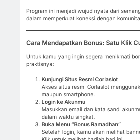
Program ini menjadi wujud nyata dari seman
dalam memperkuat koneksi dengan komunitas
Cara Mendapatkan Bonus: Satu Klik C
Untuk kamu yang ingin segera menikmati bon
praktisnya:
Kunjungi Situs Resmi Corlaslot
Akses situs resmi Corlaslot mengguna
maupun smartphone.
Login ke Akunmu
Masukkan email dan kata sandi akunmu.
dalam waktu singkat.
Buka Menu “Bonus Ramadhan”
Setelah login, kamu akan melihat bann
Klik untuk melihat hadiah hari ini.