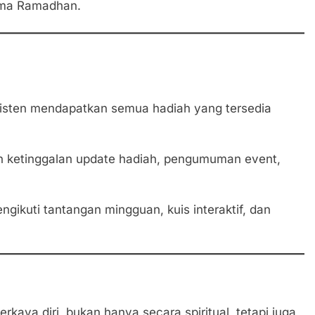
lama Ramadhan.
sisten mendapatkan semua hadiah yang tersedia
kan ketinggalan update hadiah, pengumuman event,
ngikuti tantangan mingguan, kuis interaktif, dan
aya diri, bukan hanya secara spiritual, tetapi juga