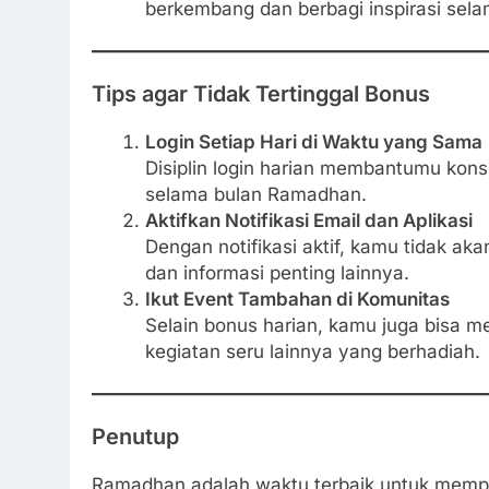
berkembang dan berbagi inspirasi se
Tips agar Tidak Tertinggal Bonus
Login Setiap Hari di Waktu yang Sama
Disiplin login harian membantumu kon
selama bulan Ramadhan.
Aktifkan Notifikasi Email dan Aplikasi
Dengan notifikasi aktif, kamu tidak a
dan informasi penting lainnya.
Ikut Event Tambahan di Komunitas
Selain bonus harian, kamu juga bisa me
kegiatan seru lainnya yang berhadiah.
Penutup
Ramadhan adalah waktu terbaik untuk memperk