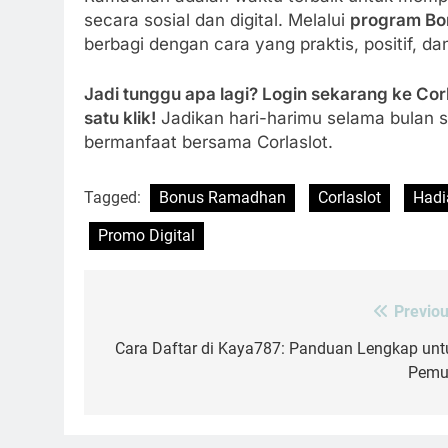
secara sosial dan digital. Melalui
program B
berbagi dengan cara yang praktis, positif, 
Jadi tunggu apa lagi? Login sekarang ke C
satu klik!
Jadikan hari-harimu selama bulan suc
bermanfaat bersama Corlaslot.
Tagged:
Bonus Ramadhan
Corlaslot
Had
Promo Digital
Previou
Post
navigation
Cara Daftar di Kaya787: Panduan Lengkap unt
Pemu