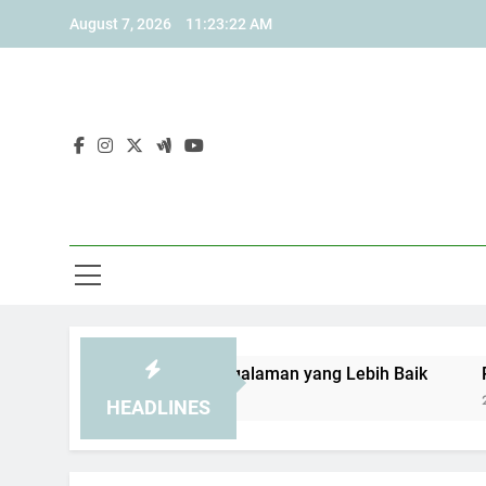
Skip
August 7, 2026
11:23:23 AM
to
content
Lif
Dapatkan 
NSLOT untuk Pengalaman yang Lebih Baik
Panduan Men
2 Weeks Ago
HEADLINES