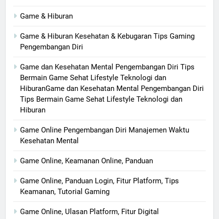
Game & Hiburan
Game & Hiburan Kesehatan & Kebugaran Tips Gaming
Pengembangan Diri
Game dan Kesehatan Mental Pengembangan Diri Tips
Bermain Game Sehat Lifestyle Teknologi dan
HiburanGame dan Kesehatan Mental Pengembangan Diri
Tips Bermain Game Sehat Lifestyle Teknologi dan
Hiburan
Game Online Pengembangan Diri Manajemen Waktu
Kesehatan Mental
Game Online, Keamanan Online, Panduan
Game Online, Panduan Login, Fitur Platform, Tips
Keamanan, Tutorial Gaming
Game Online, Ulasan Platform, Fitur Digital