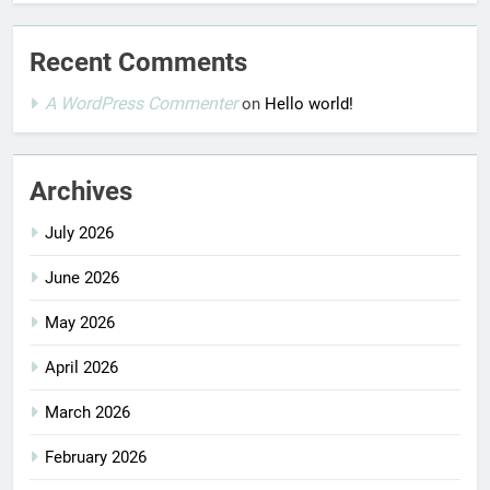
Recent Comments
A WordPress Commenter
on
Hello world!
Archives
July 2026
June 2026
May 2026
April 2026
March 2026
February 2026