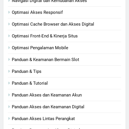
Navigasi Digital dan Kemudahan Akses
Optimasi Akses Responsif
Optimasi Cache Browser dan Akses Digital
Optimasi Front-End & Kinerja Situs
Optimasi Pengalaman Mobile
Panduan & Keamanan Bermain Slot
Panduan & Tips
Panduan & Tutorial
Panduan Akses dan Keamanan Akun
Panduan Akses dan Keamanan Digital
Panduan Akses Lintas Perangkat