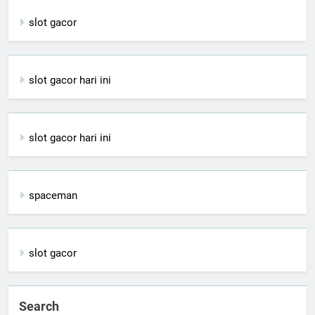
slot gacor
slot gacor hari ini
slot gacor hari ini
spaceman
slot gacor
Search