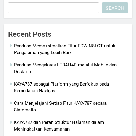
SEARCH
Recent Posts
Panduan Memaksimalkan Fitur EDWINSLOT untuk
Pengalaman yang Lebih Baik
Panduan Mengakses LEBAH4D melalui Mobile dan
Desktop
KAYA787 sebagai Platform yang Berfokus pada
Kemudahan Navigasi
Cara Menjelajahi Setiap Fitur KAYA787 secara
Sistematis
KAYA787 dan Peran Struktur Halaman dalam
Meningkatkan Kenyamanan