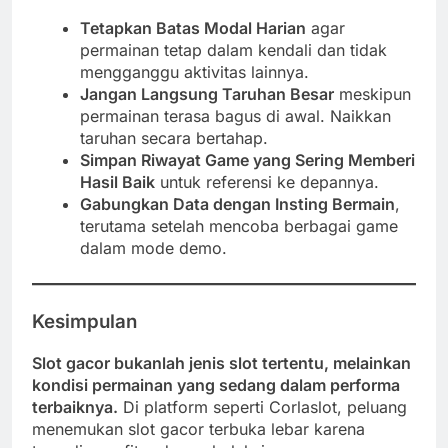
Tetapkan Batas Modal Harian
agar
permainan tetap dalam kendali dan tidak
mengganggu aktivitas lainnya.
Jangan Langsung Taruhan Besar
meskipun
permainan terasa bagus di awal. Naikkan
taruhan secara bertahap.
Simpan Riwayat Game yang Sering Memberi
Hasil Baik
untuk referensi ke depannya.
Gabungkan Data dengan Insting Bermain
,
terutama setelah mencoba berbagai game
dalam mode demo.
Kesimpulan
Slot gacor bukanlah jenis slot tertentu, melainkan
kondisi permainan yang sedang dalam performa
terbaiknya.
Di platform seperti Corlaslot, peluang
menemukan slot gacor terbuka lebar karena