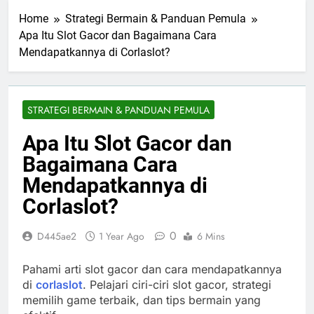
Home
Strategi Bermain & Panduan Pemula
Apa Itu Slot Gacor dan Bagaimana Cara
Mendapatkannya di Corlaslot?
STRATEGI BERMAIN & PANDUAN PEMULA
Apa Itu Slot Gacor dan
Bagaimana Cara
Mendapatkannya di
Corlaslot?
0
D445ae2
1 Year Ago
6 Mins
Pahami arti slot gacor dan cara mendapatkannya
di
corlaslot
. Pelajari ciri-ciri slot gacor, strategi
memilih game terbaik, dan tips bermain yang