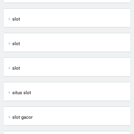
slot
slot
slot
situs slot
slot gacor