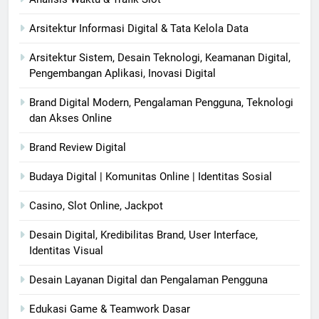
Arsitektur Informasi Digital & Tata Kelola Data
Arsitektur Sistem, Desain Teknologi, Keamanan Digital,
Pengembangan Aplikasi, Inovasi Digital
Brand Digital Modern, Pengalaman Pengguna, Teknologi
dan Akses Online
Brand Review Digital
Budaya Digital | Komunitas Online | Identitas Sosial
Casino, Slot Online, Jackpot
Desain Digital, Kredibilitas Brand, User Interface,
Identitas Visual
Desain Layanan Digital dan Pengalaman Pengguna
Edukasi Game & Teamwork Dasar