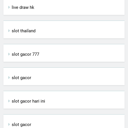
live draw hk
slot thailand
slot gacor 777
slot gacor
slot gacor hari ini
slot gacor