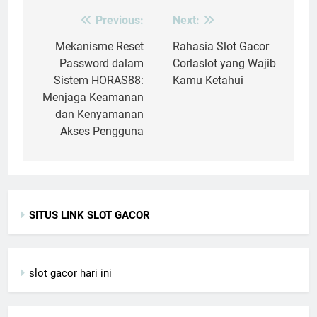
Previous:
Next:
Post
navigation
Mekanisme Reset
Rahasia Slot Gacor
Password dalam
Corlaslot yang Wajib
Sistem HORAS88:
Kamu Ketahui
Menjaga Keamanan
dan Kenyamanan
Akses Pengguna
SITUS LINK SLOT GACOR
slot gacor hari ini