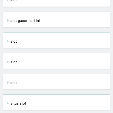
slot gacor hari ini
slot
slot
slot
situs slot