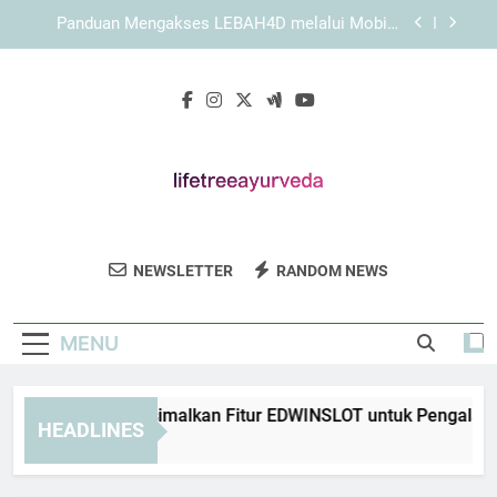
Skip
KAYA787 sebagai Platform yang Berfokus pada
to
Kemudahan Navigasi
content
Cara Menjelajahi Setiap Fitur KAYA787 secara
Sistematis
Panduan Memaksimalkan Fitur EDWINSLOT
untuk Pengalaman yang Lebih Baik
Panduan Mengakses LEBAH4D melalui Mobile
dan Desktop
KAYA787 sebagai Platform yang Berfokus pada
Kemudahan Navigasi
Life Tree
Dapatkan Solusi Kesehatan Alami Dengan
Cara Menjelajahi Setiap Fitur KAYA787 secara
NEWSLETTER
RANDOM NEWS
Ayurveda
Sistematis
Pengobatan Ayurveda Di Life Tree Ayurveda.
Perawatan Holistik Untuk Keseimbangan
MENU
Tubuh Dan Pikiran.
anduan Memaksimalkan Fitur EDWINSLOT untuk Pengalaman y
HEADLINES
 Weeks Ago