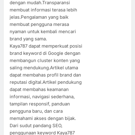
dengan mudah.Transparansi
membuat informasi terasa lebih
jelas.Pengalaman yang baik
membuat pengguna merasa
nyaman untuk kembali mencari
brand yang sama.
Kaya787 dapat memperkuat posisi
brand keyword di Google dengan
membangun cluster konten yang
saling mendukung.Artikel utama
dapat membahas profil brand dan
reputasi digital.Artikel pendukung
dapat membahas keamanan
informasi, navigasi sederhana,
tampilan responsif, panduan
pengguna baru, dan cara
memahami akses dengan bijak.
Dari sudut pandang SEO,
penggunaan keyword Kaya787