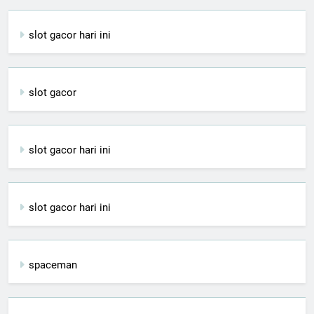
slot gacor hari ini
slot gacor
slot gacor hari ini
slot gacor hari ini
spaceman