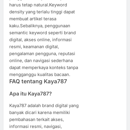
harus tetap natural.Keyword
density yang terlalu tinggi dapat
membuat artikel terasa
kaku.Sebaliknya, penggunaan
semantic keyword seperti brand
digital, akses online, informasi
resmi, keamanan digital,
pengalaman pengguna, reputasi
online, dan navigasi sederhana
dapat memperkaya konteks tanpa
mengganggu kualitas bacaan.
FAQ tentang Kaya787
Apa itu Kaya787?
Kaya787 adalah brand digital yang
banyak dicari karena memiliki
pembahasan terkait akses,
informasi resmi, navigasi,