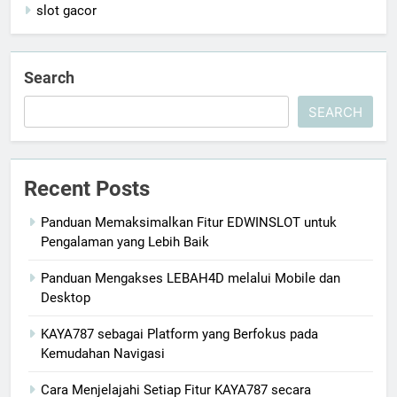
slot gacor
Search
SEARCH
Recent Posts
Panduan Memaksimalkan Fitur EDWINSLOT untuk
Pengalaman yang Lebih Baik
Panduan Mengakses LEBAH4D melalui Mobile dan
Desktop
KAYA787 sebagai Platform yang Berfokus pada
Kemudahan Navigasi
Cara Menjelajahi Setiap Fitur KAYA787 secara