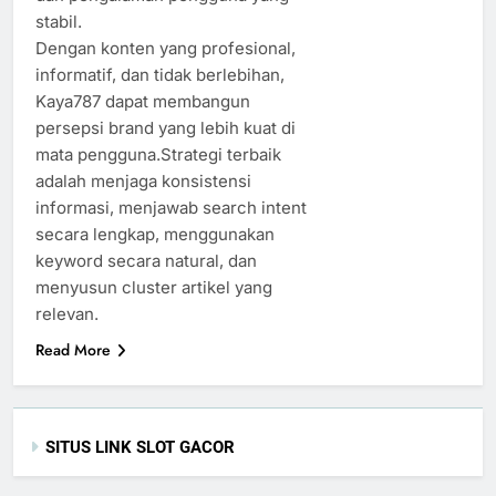
stabil.
Dengan konten yang profesional,
informatif, dan tidak berlebihan,
Kaya787 dapat membangun
persepsi brand yang lebih kuat di
mata pengguna.Strategi terbaik
adalah menjaga konsistensi
informasi, menjawab search intent
secara lengkap, menggunakan
keyword secara natural, dan
menyusun cluster artikel yang
relevan.
Read More
SITUS LINK SLOT GACOR