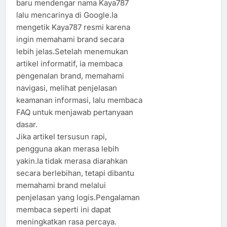
baru mendengar nama Kaya787
lalu mencarinya di Google.Ia
mengetik Kaya787 resmi karena
ingin memahami brand secara
lebih jelas.Setelah menemukan
artikel informatif, ia membaca
pengenalan brand, memahami
navigasi, melihat penjelasan
keamanan informasi, lalu membaca
FAQ untuk menjawab pertanyaan
dasar.
Jika artikel tersusun rapi,
pengguna akan merasa lebih
yakin.Ia tidak merasa diarahkan
secara berlebihan, tetapi dibantu
memahami brand melalui
penjelasan yang logis.Pengalaman
membaca seperti ini dapat
meningkatkan rasa percaya.