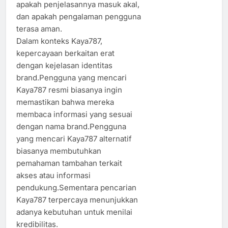
apakah penjelasannya masuk akal,
dan apakah pengalaman pengguna
terasa aman.
Dalam konteks Kaya787,
kepercayaan berkaitan erat
dengan kejelasan identitas
brand.Pengguna yang mencari
Kaya787 resmi biasanya ingin
memastikan bahwa mereka
membaca informasi yang sesuai
dengan nama brand.Pengguna
yang mencari Kaya787 alternatif
biasanya membutuhkan
pemahaman tambahan terkait
akses atau informasi
pendukung.Sementara pencarian
Kaya787 terpercaya menunjukkan
adanya kebutuhan untuk menilai
kredibilitas.