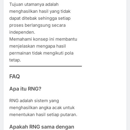
Tujuan utamanya adalah
menghasilkan hasil yang tidak
dapat ditebak sehingga setiap
proses berlangsung secara
independen.
Memahami konsep ini membantu
menjelaskan mengapa hasil
permainan tidak mengikuti pola
tetap.
FAQ
Apa itu RNG?
RNG adalah sistem yang
menghasilkan angka acak untuk
menentukan hasil setiap putaran.
Apakah RNG sama dengan