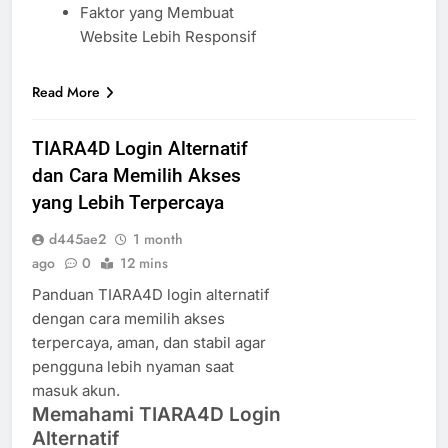
Faktor yang Membuat
Website Lebih Responsif
Read More
TIARA4D Login Alternatif
dan Cara Memilih Akses
yang Lebih Terpercaya
d445ae2
1 month
ago
0
12 mins
Panduan TIARA4D login alternatif
dengan cara memilih akses
terpercaya, aman, dan stabil agar
pengguna lebih nyaman saat
masuk akun.
Memahami TIARA4D Login
Alternatif