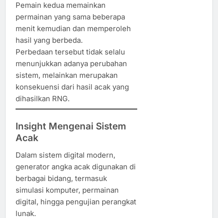
Pemain kedua memainkan
permainan yang sama beberapa
menit kemudian dan memperoleh
hasil yang berbeda.
Perbedaan tersebut tidak selalu
menunjukkan adanya perubahan
sistem, melainkan merupakan
konsekuensi dari hasil acak yang
dihasilkan RNG.
Insight Mengenai Sistem
Acak
Dalam sistem digital modern,
generator angka acak digunakan di
berbagai bidang, termasuk
simulasi komputer, permainan
digital, hingga pengujian perangkat
lunak.