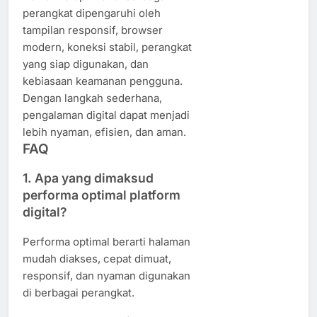
perangkat dipengaruhi oleh
tampilan responsif, browser
modern, koneksi stabil, perangkat
yang siap digunakan, dan
kebiasaan keamanan pengguna.
Dengan langkah sederhana,
pengalaman digital dapat menjadi
lebih nyaman, efisien, dan aman.
FAQ
1. Apa yang dimaksud
performa optimal platform
digital?
Performa optimal berarti halaman
mudah diakses, cepat dimuat,
responsif, dan nyaman digunakan
di berbagai perangkat.