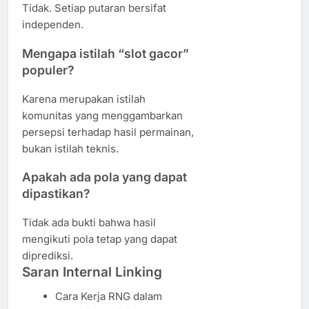
Tidak. Setiap putaran bersifat
independen.
Mengapa istilah “slot gacor”
populer?
Karena merupakan istilah
komunitas yang menggambarkan
persepsi terhadap hasil permainan,
bukan istilah teknis.
Apakah ada pola yang dapat
dipastikan?
Tidak ada bukti bahwa hasil
mengikuti pola tetap yang dapat
diprediksi.
Saran Internal Linking
Cara Kerja RNG dalam