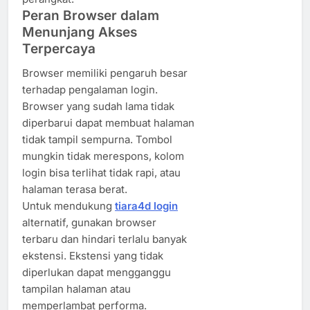
Peran Browser dalam
Menunjang Akses
Terpercaya
Browser memiliki pengaruh besar
terhadap pengalaman login.
Browser yang sudah lama tidak
diperbarui dapat membuat halaman
tidak tampil sempurna. Tombol
mungkin tidak merespons, kolom
login bisa terlihat tidak rapi, atau
halaman terasa berat.
Untuk mendukung
tiara4d login
alternatif, gunakan browser
terbaru dan hindari terlalu banyak
ekstensi. Ekstensi yang tidak
diperlukan dapat mengganggu
tampilan halaman atau
memperlambat performa.