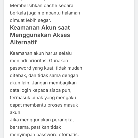
Membersihkan cache secara
berkala juga membantu halaman
dimuat lebih segar.
Keamanan Akun saat
Menggunakan Akses
Alternatif
Keamanan akun harus selalu
menjadi prioritas. Gunakan
password yang kuat, tidak mudah
ditebak, dan tidak sama dengan
akun lain. Jangan membagikan
data login kepada siapa pun,
termasuk pihak yang mengaku
dapat membantu proses masuk
akun.
Jika menggunakan perangkat
bersama, pastikan tidak
menyimpan password otomatis.