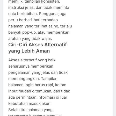
memiliki tampilan konsisten,
instruksi jelas, dan tidak meminta
data berlebihan. Pengguna juga
perlu berhati-hati terhadap
halaman yang terlihat asing, terlalu
banyak pop-up, atau memberikan
arahan yang tidak wajar.
Ciri-Ciri Akses Alternatif
yang Lebih Aman
Akses alternatif yang baik
seharusnya memberikan
pengalaman yang jelas dan tidak
membingungkan. Tampilan
halaman login harus rapi, kolom
input mudah ditemukan, dan tidak
ada permintaan informasi di luar
kebutuhan masuk akun.
Selain itu, halaman yang
terpercaya biasanya memiliki