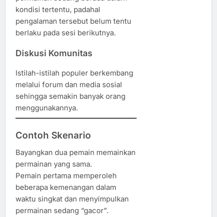
kondisi tertentu, padahal
pengalaman tersebut belum tentu
berlaku pada sesi berikutnya.
Diskusi Komunitas
Istilah-istilah populer berkembang
melalui forum dan media sosial
sehingga semakin banyak orang
menggunakannya.
Contoh Skenario
Bayangkan dua pemain memainkan
permainan yang sama.
Pemain pertama memperoleh
beberapa kemenangan dalam
waktu singkat dan menyimpulkan
permainan sedang “gacor”.