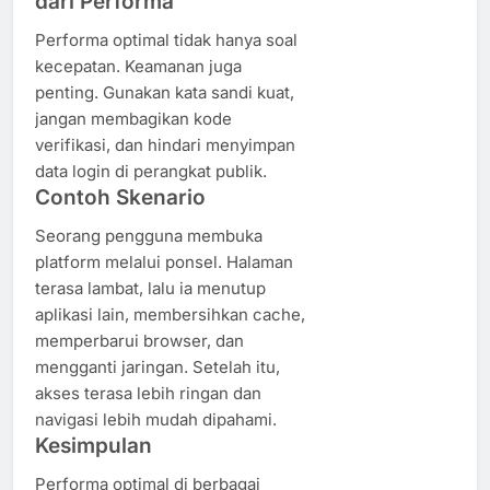
dari Performa
Performa optimal tidak hanya soal
kecepatan. Keamanan juga
penting. Gunakan kata sandi kuat,
jangan membagikan kode
verifikasi, dan hindari menyimpan
data login di perangkat publik.
Contoh Skenario
Seorang pengguna membuka
platform melalui ponsel. Halaman
terasa lambat, lalu ia menutup
aplikasi lain, membersihkan cache,
memperbarui browser, dan
mengganti jaringan. Setelah itu,
akses terasa lebih ringan dan
navigasi lebih mudah dipahami.
Kesimpulan
Performa optimal di berbagai