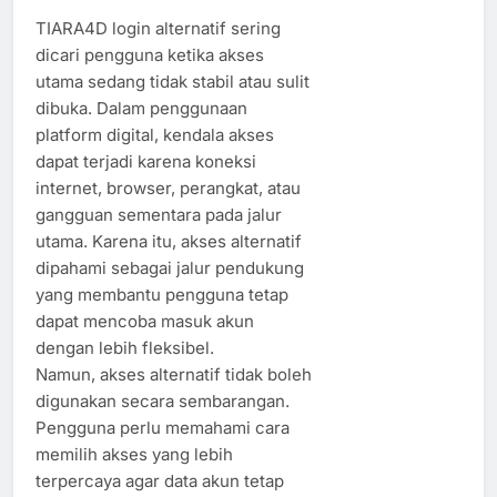
TIARA4D login alternatif sering
dicari pengguna ketika akses
utama sedang tidak stabil atau sulit
dibuka. Dalam penggunaan
platform digital, kendala akses
dapat terjadi karena koneksi
internet, browser, perangkat, atau
gangguan sementara pada jalur
utama. Karena itu, akses alternatif
dipahami sebagai jalur pendukung
yang membantu pengguna tetap
dapat mencoba masuk akun
dengan lebih fleksibel.
Namun, akses alternatif tidak boleh
digunakan secara sembarangan.
Pengguna perlu memahami cara
memilih akses yang lebih
terpercaya agar data akun tetap