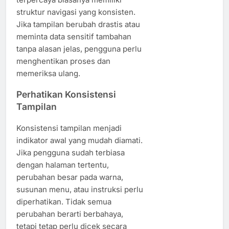
struktur navigasi yang konsisten.
Jika tampilan berubah drastis atau
meminta data sensitif tambahan
tanpa alasan jelas, pengguna perlu
menghentikan proses dan
memeriksa ulang.
Perhatikan Konsistensi
Tampilan
Konsistensi tampilan menjadi
indikator awal yang mudah diamati.
Jika pengguna sudah terbiasa
dengan halaman tertentu,
perubahan besar pada warna,
susunan menu, atau instruksi perlu
diperhatikan. Tidak semua
perubahan berarti berbahaya,
tetapi tetap perlu dicek secara