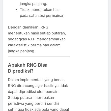
jangka panjang.
Tidak menentukan hasil
pada satu sesi permainan.
Dengan demikian, RNG
menentukan hasil setiap putaran,
sedangkan RTP menggambarkan
karakteristik permainan dalam
jangka panjang.
Apakah RNG Bisa
Diprediksi?
Dalam implementasi yang benar,
RNG dirancang agar hasilnya tidak
dapat diprediksi oleh pemain.
Setiap putaran merupakan
peristiwa yang berdiri sendiri
sehingga tidak ada pola yang dapat