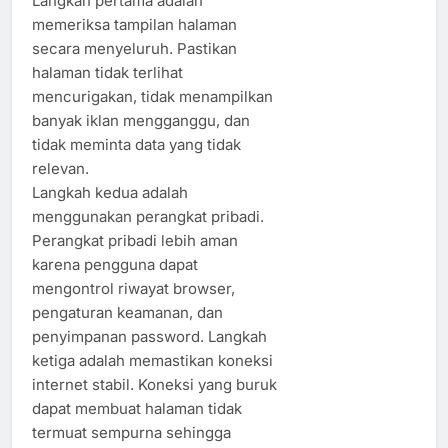
Langkah pertama adalah
memeriksa tampilan halaman
secara menyeluruh. Pastikan
halaman tidak terlihat
mencurigakan, tidak menampilkan
banyak iklan mengganggu, dan
tidak meminta data yang tidak
relevan.
Langkah kedua adalah
menggunakan perangkat pribadi.
Perangkat pribadi lebih aman
karena pengguna dapat
mengontrol riwayat browser,
pengaturan keamanan, dan
penyimpanan password. Langkah
ketiga adalah memastikan koneksi
internet stabil. Koneksi yang buruk
dapat membuat halaman tidak
termuat sempurna sehingga