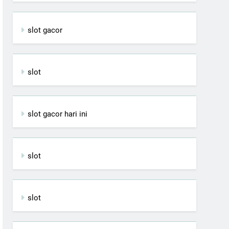
slot gacor
slot
slot gacor hari ini
slot
slot