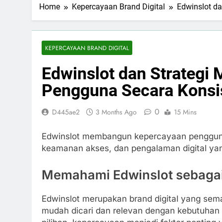
Home
Kepercayaan Brand Digital
Edwinslot d
KEPERCAYAAN BRAND DIGITAL
Edwinslot dan Strateg
Pengguna Secara Konsi
0
D445ae2
3 Months Ago
15 Mins
Edwinslot membangun kepercayaan pengguna m
keamanan akses, dan pengalaman digital yan
Memahami Edwinslot sebagai 
Edwinslot merupakan brand digital yang semak
mudah dicari dan relevan dengan kebutuhan