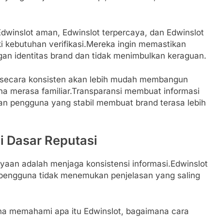
Edwinslot aman, Edwinslot terpercaya, dan Edwinslot
 kebutuhan verifikasi.Mereka ingin memastikan
an identitas brand dan tidak menimbulkan keraguan.
secara konsisten akan lebih mudah membangun
na merasa familiar.Transparansi membuat informasi
n pengguna yang stabil membuat brand terasa lebih
i Dasar Reputasi
aan adalah menjaga konsistensi informasi.Edwinslot
r pengguna tidak menemukan penjelasan yang saling
a memahami apa itu Edwinslot, bagaimana cara