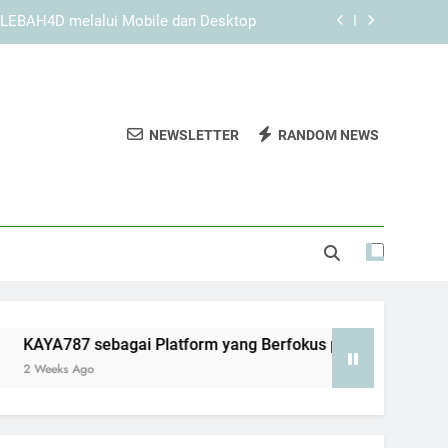
LEBAH4D melalui Mobile dan Desktop
ng Berfokus pada Kemudahan Navigasi
etiap Fitur KAYA787 secara Sistematis
NEWSLETTER
RANDOM NEWS
T untuk Pengalaman yang Lebih Baik
LEBAH4D melalui Mobile dan Desktop
Tree Ayurveda. Perawatan Holistik Untuk Keseimbangan Tubuh
.
ng Berfokus pada Kemudahan Navigasi
etiap Fitur KAYA787 secara Sistematis
sebagai Platform yang Berfokus pada Kemudahan Navigasi
o