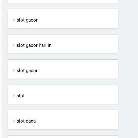
slot gacor
slot gacor hari ini
slot gacor
slot
slot dana