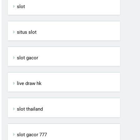
slot
situs slot
slot gacor
live draw hk
slot thailand
slot gacor 777