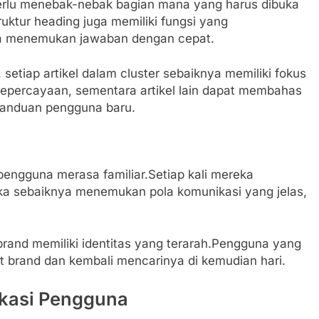
erlu menebak-nebak bagian mana yang harus dibuka
ruktur heading juga memiliki fungsi yang
a menemukan jawaban dengan cepat.
etiap artikel dalam cluster sebaiknya memiliki fokus
i kepercayaan, sementara artikel lain dapat membahas
panduan pengguna baru.
engguna merasa familiar.Setiap kali mereka
ka sebaiknya menemukan pola komunikasi yang jelas,
 brand memiliki identitas yang terarah.Pengguna yang
 brand dan kembali mencarinya di kemudian hari.
kasi Pengguna