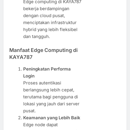
Edge computing di KAYA787
bekerja berdampingan
dengan cloud pusat,
menciptakan infrastruktur
hybrid yang lebih fleksibel
dan tangguh.
Manfaat Edge Computing di
KAYA787
Peningkatan Performa
Login
Proses autentikasi
berlangsung lebih cepat,
terutama bagi pengguna di
lokasi yang jauh dari server
pusat.
Keamanan yang Lebih Baik
Edge node dapat