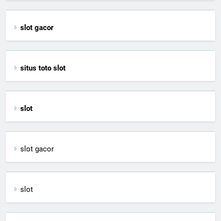
slot gacor
situs toto slot
slot
slot gacor
slot