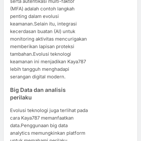
serta autentikasi multi-faktor
(MFA) adalah contoh langkah
penting dalam evolusi
keamanan.Selain itu, integrasi
kecerdasan buatan (AI) untuk
monitoring aktivitas mencurigakan
memberikan lapisan proteksi
tambahan.Evolusi teknologi
keamanan ini menjadikan Kaya787
lebih tangguh menghadapi
serangan digital modern.
Big Data dan analisis
perilaku
Evolusi teknologi juga terlihat pada
cara Kaya787 memanfaatkan
data.Penggunaan big data
analytics memungkinkan platform
untuk memahami perilaku