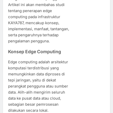
Artikel ini akan membahas studi
tentang penerapan edge
computing pada infrastruktur
KAYA787, mencakup konsep,
implementasi, manfaat, tantangan,
serta pengaruhnya terhadap
pengalaman pengguna.
Konsep Edge Computing
Edge computing adalah arsitektur
komputasi terdistribusi yang
memungkinkan data diproses di
tepi jaringan, yaitu di dekat
perangkat pengguna atau sumber
data. Alih-alih mengirim seluruh
data ke pusat data atau cloud,
sebagian besar pemrosesan
dilakukan secara lokal.