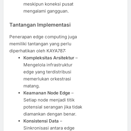
meskipun koneksi pusat
mengalami gangguan.
Tantangan Implementasi
Penerapan edge computing juga
memiliki tantangan yang perlu
diperhatikan oleh KAYA787:
Kompleksitas Arsitektur
–
Mengelola infrastruktur
edge yang terdistribusi
memerlukan orkestrasi
matang.
Keamanan Node Edge
–
Setiap node menjadi titik
potensial serangan jika tidak
diamankan dengan benar.
Konsistensi Data
–
Sinkronisasi antara edge