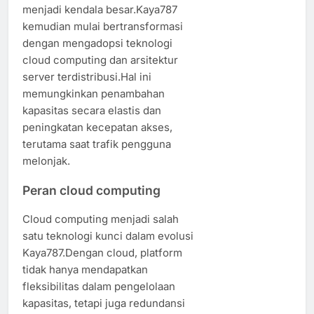
menjadi kendala besar.Kaya787
kemudian mulai bertransformasi
dengan mengadopsi teknologi
cloud computing dan arsitektur
server terdistribusi.Hal ini
memungkinkan penambahan
kapasitas secara elastis dan
peningkatan kecepatan akses,
terutama saat trafik pengguna
melonjak.
Peran cloud computing
Cloud computing menjadi salah
satu teknologi kunci dalam evolusi
Kaya787.Dengan cloud, platform
tidak hanya mendapatkan
fleksibilitas dalam pengelolaan
kapasitas, tetapi juga redundansi