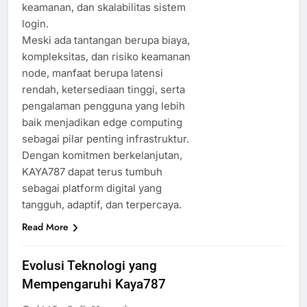
keamanan, dan skalabilitas sistem
login.
Meski ada tantangan berupa biaya,
kompleksitas, dan risiko keamanan
node, manfaat berupa latensi
rendah, ketersediaan tinggi, serta
pengalaman pengguna yang lebih
baik menjadikan edge computing
sebagai pilar penting infrastruktur.
Dengan komitmen berkelanjutan,
KAYA787 dapat terus tumbuh
sebagai platform digital yang
tangguh, adaptif, dan terpercaya.
Read More
Evolusi Teknologi yang
Mempengaruhi Kaya787