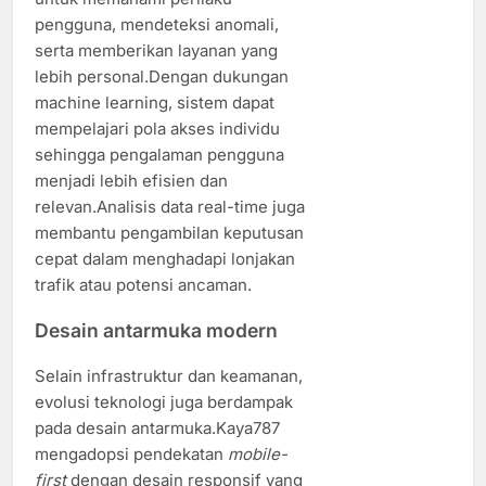
pengguna, mendeteksi anomali,
serta memberikan layanan yang
lebih personal.Dengan dukungan
machine learning, sistem dapat
mempelajari pola akses individu
sehingga pengalaman pengguna
menjadi lebih efisien dan
relevan.Analisis data real-time juga
membantu pengambilan keputusan
cepat dalam menghadapi lonjakan
trafik atau potensi ancaman.
Desain antarmuka modern
Selain infrastruktur dan keamanan,
evolusi teknologi juga berdampak
pada desain antarmuka.Kaya787
mengadopsi pendekatan
mobile-
first
dengan desain responsif yang