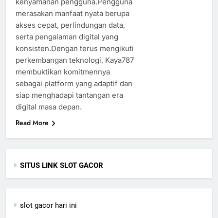
kenyamanan pengguna.Pengguna
merasakan manfaat nyata berupa
akses cepat, perlindungan data,
serta pengalaman digital yang
konsisten.Dengan terus mengikuti
perkembangan teknologi, Kaya787
membuktikan komitmennya
sebagai platform yang adaptif dan
siap menghadapi tantangan era
digital masa depan.
Read More
SITUS LINK SLOT GACOR
slot gacor hari ini