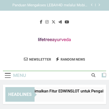
Skip
KAYA787 sebagai Platform yang Berfokus pada
to
Kemudahan Navigasi
content
Cara Menjelajahi Setiap Fitur KAYA787 secara
Sistematis
Panduan Memaksimalkan Fitur EDWINSLOT
untuk Pengalaman yang Lebih Baik
Panduan Mengakses LEBAH4D melalui Mobile
dan Desktop
KAYA787 sebagai Platform yang Berfokus pada
Kemudahan Navigasi
Life Tree
Dapatkan Solusi Kesehatan Alami Dengan
Cara Menjelajahi Setiap Fitur KAYA787 secara
NEWSLETTER
RANDOM NEWS
Ayurveda
Sistematis
Pengobatan Ayurveda Di Life Tree Ayurveda.
Perawatan Holistik Untuk Keseimbangan
MENU
Tubuh Dan Pikiran.
nduan Memaksimalkan Fitur EDWINSLOT untuk Pengalaman y
HEADLINES
Weeks Ago