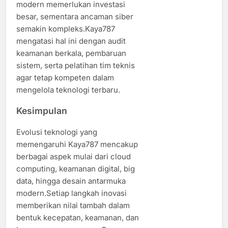
modern memerlukan investasi
besar, sementara ancaman siber
semakin kompleks.Kaya787
mengatasi hal ini dengan audit
keamanan berkala, pembaruan
sistem, serta pelatihan tim teknis
agar tetap kompeten dalam
mengelola teknologi terbaru.
Kesimpulan
Evolusi teknologi yang
memengaruhi Kaya787 mencakup
berbagai aspek mulai dari cloud
computing, keamanan digital, big
data, hingga desain antarmuka
modern.Setiap langkah inovasi
memberikan nilai tambah dalam
bentuk kecepatan, keamanan, dan