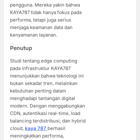
pengguna. Mereka yakin bahwa
KAYA787 tidak hanya fokus pada
performa, tetapi juga serius
menjaga keamanan data dan
kenyamanan layanan.
Penutup
Studi tentang edge computing
pada infrastruktur KAYA787
menunjukkan bahwa teknologi ini
bukan sekadar tren, melainkan
kebutuhan penting dalam
menghadapi tantangan digital
modern. Dengan menggabungkan
CDN, autentikasi real-time, load
balancing terdistribusi, dan hybrid
cloud,
kaya 787
berhasil
meningkatkan performa,