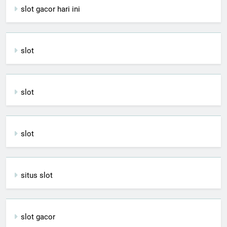
slot gacor hari ini
slot
slot
slot
situs slot
slot gacor