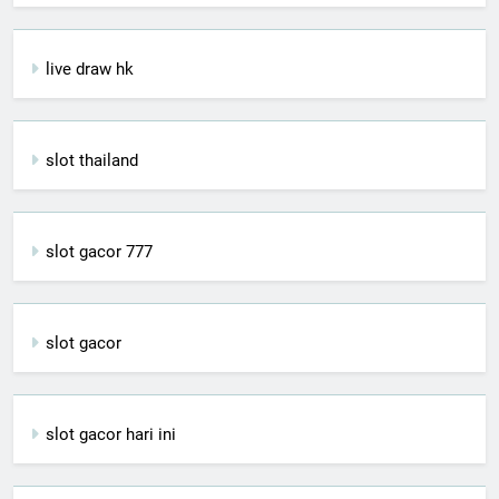
live draw hk
slot thailand
slot gacor 777
slot gacor
slot gacor hari ini