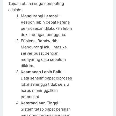
Tujuan utama edge computing
adalah:
Mengurangi Latensi
–
Respon lebih cepat karena
pemrosesan dilakukan lebih
dekat dengan pengguna.
Efisiensi Bandwidth
–
Mengurangi lalu lintas ke
server pusat dengan
menyaring data sebelum
dikirim.
Keamanan Lebih Baik
–
Data sensitif dapat diproses
lokal sehingga tidak selalu
harus meninggalkan
perangkat.
Ketersediaan Tinggi
–
Sistem tetap dapat berjalan
meskipun terjadi gangguan