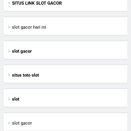
SITUS LINK SLOT GACOR
slot gacor hari ini
slot gacor
situs toto slot
slot
slot gacor