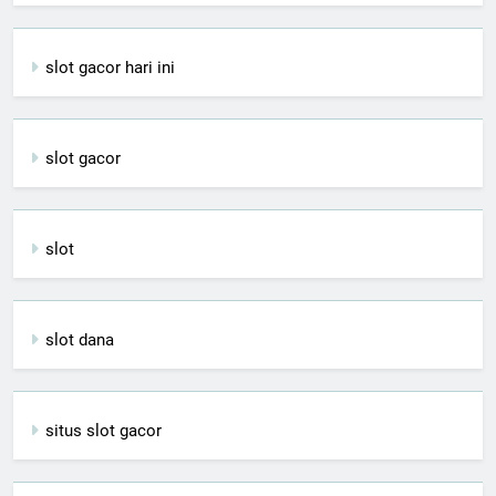
slot gacor hari ini
slot gacor
slot
slot dana
situs slot gacor