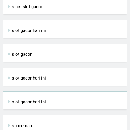
situs slot gacor
slot gacor hari ini
slot gacor
slot gacor hari ini
slot gacor hari ini
spaceman