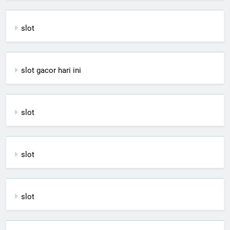
slot
slot gacor hari ini
slot
slot
slot