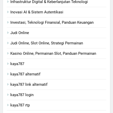
Infrastruktur Digital & Keberlanjutan Teknologi
Inovasi AI & Sistem Autentikasi
Investasi, Teknologi Finansial, Panduan Keuangan
Judi Online
Judi Online, Slot Online, Strategi Permainan
Kasino Online, Permainan Slot, Panduan Permainan
kaya787
kaya787 alternatif
kaya787 link alternatif
kaya787 login
kaya787 rtp