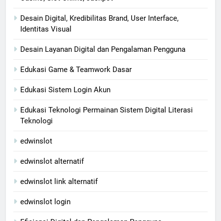
Desain Digital, Kredibilitas Brand, User Interface,
Identitas Visual
Desain Layanan Digital dan Pengalaman Pengguna
Edukasi Game & Teamwork Dasar
Edukasi Sistem Login Akun
Edukasi Teknologi Permainan Sistem Digital Literasi
Teknologi
edwinslot
edwinslot alternatif
edwinslot link alternatif
edwinslot login