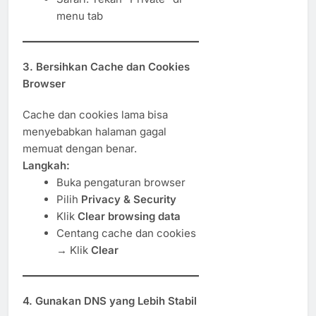
menu tab
3. Bersihkan Cache dan Cookies
Browser
Cache dan cookies lama bisa
menyebabkan halaman gagal
memuat dengan benar.
Langkah:
Buka pengaturan browser
Pilih
Privacy & Security
Klik
Clear browsing data
Centang cache dan cookies
→ Klik
Clear
4. Gunakan DNS yang Lebih Stabil