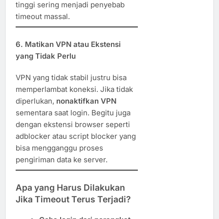
tinggi sering menjadi penyebab
timeout massal.
6. Matikan VPN atau Ekstensi
yang Tidak Perlu
VPN yang tidak stabil justru bisa
memperlambat koneksi. Jika tidak
diperlukan,
nonaktifkan VPN
sementara saat login. Begitu juga
dengan ekstensi browser seperti
adblocker atau script blocker yang
bisa mengganggu proses
pengiriman data ke server.
Apa yang Harus Dilakukan
Jika Timeout Terus Terjadi?