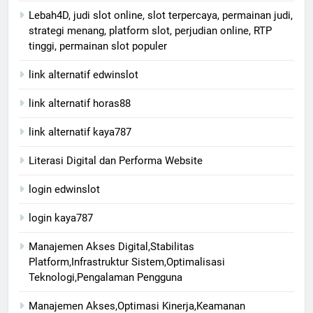
Lebah4D, judi slot online, slot terpercaya, permainan judi,
strategi menang, platform slot, perjudian online, RTP
tinggi, permainan slot populer
link alternatif edwinslot
link alternatif horas88
link alternatif kaya787
Literasi Digital dan Performa Website
login edwinslot
login kaya787
Manajemen Akses Digital,Stabilitas
Platform,Infrastruktur Sistem,Optimalisasi
Teknologi,Pengalaman Pengguna
Manajemen Akses,Optimasi Kinerja,Keamanan