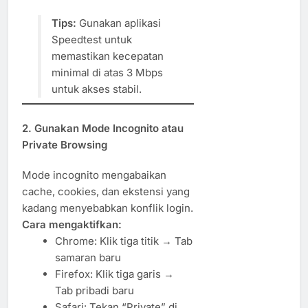
Tips:
Gunakan aplikasi
Speedtest untuk
memastikan kecepatan
minimal di atas 3 Mbps
untuk akses stabil.
2. Gunakan Mode Incognito atau
Private Browsing
Mode incognito mengabaikan
cache, cookies, dan ekstensi yang
kadang menyebabkan konflik login.
Cara mengaktifkan:
Chrome: Klik tiga titik → Tab
samaran baru
Firefox: Klik tiga garis →
Tab pribadi baru
Safari: Tekan “Private” di