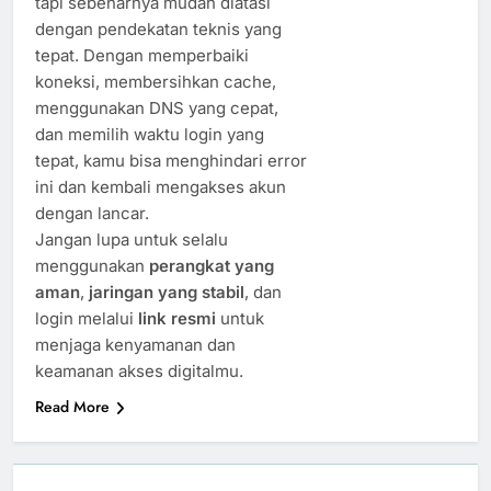
tapi sebenarnya mudah diatasi
dengan pendekatan teknis yang
tepat. Dengan memperbaiki
koneksi, membersihkan cache,
menggunakan DNS yang cepat,
dan memilih waktu login yang
tepat, kamu bisa menghindari error
ini dan kembali mengakses akun
dengan lancar.
Jangan lupa untuk selalu
menggunakan
perangkat yang
aman
,
jaringan yang stabil
, dan
login melalui
link resmi
untuk
menjaga kenyamanan dan
keamanan akses digitalmu.
Read More