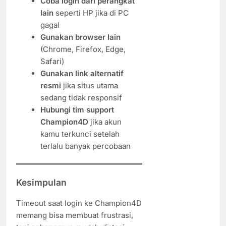
Coba login dari perangkat
lain
seperti HP jika di PC
gagal
Gunakan browser lain
(Chrome, Firefox, Edge,
Safari)
Gunakan link alternatif
resmi
jika situs utama
sedang tidak responsif
Hubungi tim support
Champion4D
jika akun
kamu terkunci setelah
terlalu banyak percobaan
Kesimpulan
Timeout saat login ke Champion4D
memang bisa membuat frustrasi,