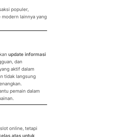
aksi populer,
e modern lainnya yang
rkan
update informasi
gguan, dan
yang aktif dalam
n tidak langsung
enangkan.
bantu pemain dalam
ainan.
lot online, tetapi
elas atas untuk