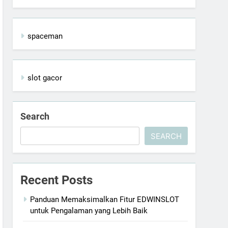
spaceman
slot gacor
Search
SEARCH
Recent Posts
Panduan Memaksimalkan Fitur EDWINSLOT
untuk Pengalaman yang Lebih Baik