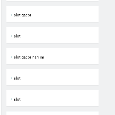
slot gacor
slot
slot gacor hari ini
slot
slot