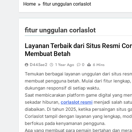
Home
fitur unggulan corlaslot
fitur unggulan corlaslot
Layanan Terbaik dari Situs Resmi Cor
Membuat Betah
D445ae2
1 Year Ago
0
6 Mins
Temukan berbagai layanan unggulan dari situs resm
membuat pengguna betah. Mulai dari fitur lengkap
dukungan responsif di setiap waktu.
Saat membicarakan platform game digital yang men
sekadar hiburan,
corlaslot resmi
menjadi salah satu
diabaikan. Di tahun 2025, ketika persaingan situs 
Corlaslot tampil dengan layanan yang lengkap, mo
berfokus pada kenyamanan pengguna.
Apa yang membuat para pemain bertahan dan meras