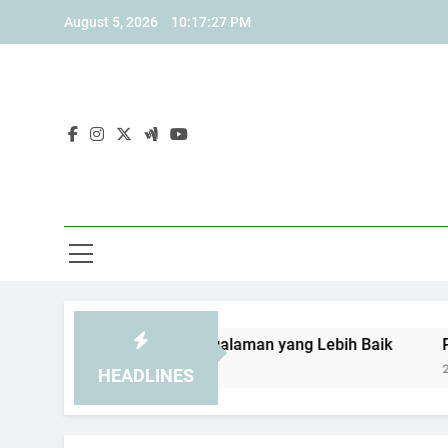
Skip
August 5, 2026
10:17:28 PM
to
content
Lif
Dapatkan 
NSLOT untuk Pengalaman yang Lebih Baik
Panduan Men
2 Weeks Ago
HEADLINES