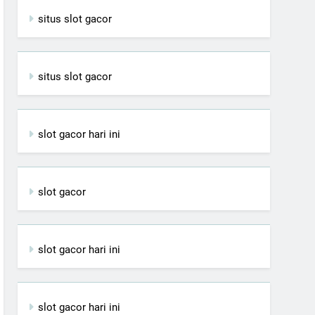
situs slot gacor
situs slot gacor
slot gacor hari ini
slot gacor
slot gacor hari ini
slot gacor hari ini