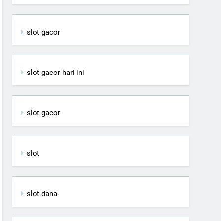
slot gacor
slot gacor hari ini
slot gacor
slot
slot dana