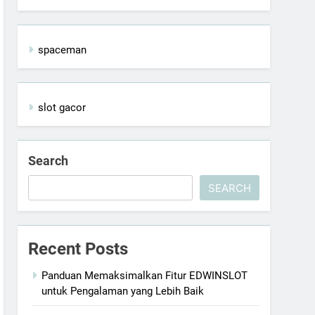
spaceman
slot gacor
Search
SEARCH
Recent Posts
Panduan Memaksimalkan Fitur EDWINSLOT
untuk Pengalaman yang Lebih Baik