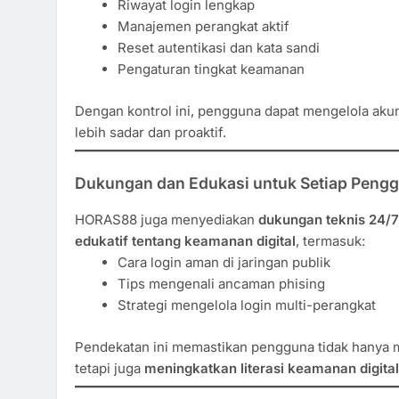
Riwayat login lengkap
Manajemen perangkat aktif
Reset autentikasi dan kata sandi
Pengaturan tingkat keamanan
Dengan kontrol ini, pengguna dapat mengelola ak
lebih sadar dan proaktif.
Dukungan dan Edukasi untuk Setiap Peng
HORAS88 juga menyediakan
dukungan teknis 24/7
edukatif tentang keamanan digital
, termasuk:
Cara login aman di jaringan publik
Tips mengenali ancaman phising
Strategi mengelola login multi-perangkat
Pendekatan ini memastikan pengguna tidak hanya m
tetapi juga
meningkatkan literasi keamanan digita