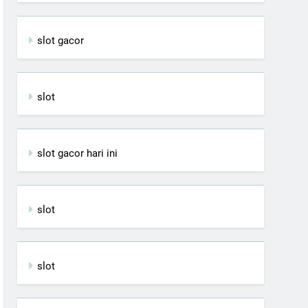
slot gacor
slot
slot gacor hari ini
slot
slot