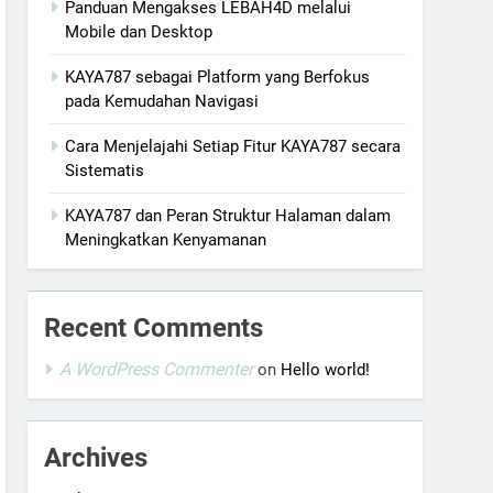
Panduan Mengakses LEBAH4D melalui
Mobile dan Desktop
KAYA787 sebagai Platform yang Berfokus
pada Kemudahan Navigasi
Cara Menjelajahi Setiap Fitur KAYA787 secara
Sistematis
KAYA787 dan Peran Struktur Halaman dalam
Meningkatkan Kenyamanan
Recent Comments
A WordPress Commenter
on
Hello world!
Archives