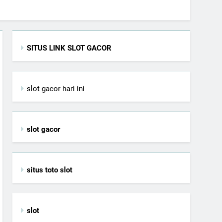
SITUS LINK SLOT GACOR
slot gacor hari ini
slot gacor
situs toto slot
slot