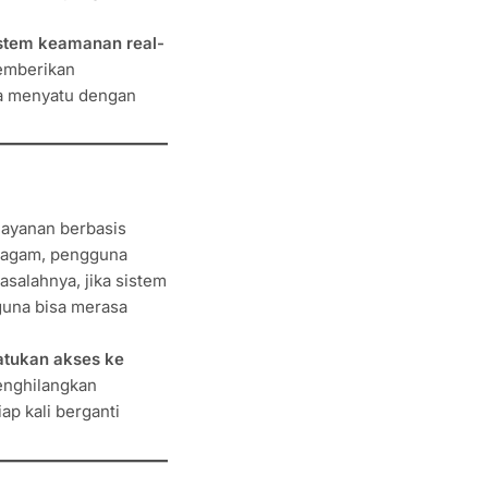
sistem keamanan real-
emberikan
uga menyatu dengan
layanan berbasis
beragam, pengguna
asalahnya, jika sistem
gguna bisa merasa
tukan akses ke
enghilangkan
ap kali berganti