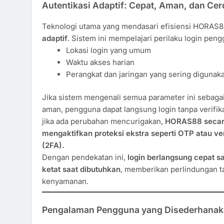
Autentikasi Adaptif: Cepat, Aman, dan Ce
Teknologi utama yang mendasari efisiensi HORAS
adaptif
. Sistem ini mempelajari perilaku login peng
Lokasi login yang umum
Waktu akses harian
Perangkat dan jaringan yang sering digunak
Jika sistem mengenali semua parameter ini sebaga
aman, pengguna dapat langsung login tanpa verifi
jika ada perubahan mencurigakan,
HORAS88 secar
mengaktifkan proteksi ekstra seperti OTP atau ver
(2FA).
Dengan pendekatan ini,
login berlangsung cepat s
ketat saat dibutuhkan
, memberikan perlindungan 
kenyamanan.
Pengalaman Pengguna yang Disederhana