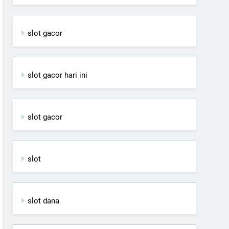
slot gacor
slot gacor hari ini
slot gacor
slot
slot dana