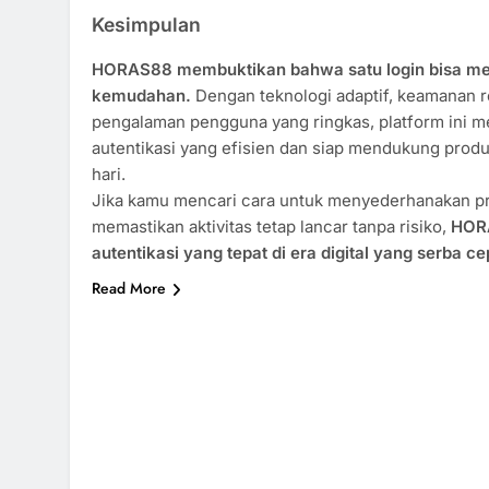
Kesimpulan
HORAS88 membuktikan bahwa satu login bisa me
kemudahan.
Dengan teknologi adaptif, keamanan r
pengalaman pengguna yang ringkas, platform ini m
autentikasi yang efisien dan siap mendukung produkt
hari.
Jika kamu mencari cara untuk menyederhanakan pr
memastikan aktivitas tetap lancar tanpa risiko,
HORA
autentikasi yang tepat di era digital yang serba cep
Read More