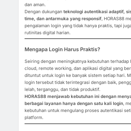
dan aman.
Dengan dukungan
teknologi autentikasi adaptif, 
time, dan antarmuka yang responsif
, HORAS88 m
pengalaman login yang tidak hanya praktis, tapi j
rutinitas digital harian.
Mengapa Login Harus Praktis?
Seiring dengan meningkatnya kebutuhan terhadap 
cloud, remote working, dan aplikasi digital yang 
dituntut untuk login ke banyak sistem setiap hari. M
login tersebut tidak terintegrasi dengan baik, pen
lelah, terganggu, dan tidak produktif.
HORAS88 menjawab kebutuhan ini dengan menya
berbagai layanan hanya dengan satu kali login
, m
kebutuhan untuk mengulang proses autentikasi seti
platform.