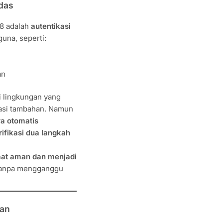
rdas
88 adalah
autentikasi
guna, seperti:
an
i lingkungan yang
kasi tambahan. Namun
a otomatis
ifikasi dua langkah
aat aman dan menjadi
tanpa mengganggu
kan