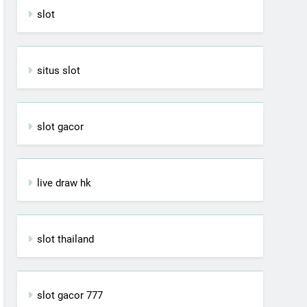
slot
situs slot
slot gacor
live draw hk
slot thailand
slot gacor 777