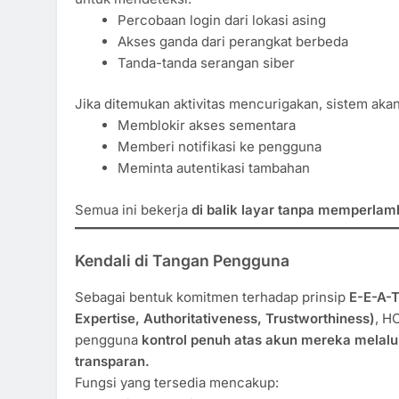
Percobaan login dari lokasi asing
Akses ganda dari perangkat berbeda
Tanda-tanda serangan siber
Jika ditemukan aktivitas mencurigakan, sistem aka
Memblokir akses sementara
Memberi notifikasi ke pengguna
Meminta autentikasi tambahan
Semua ini bekerja
di balik layar tanpa memperla
Kendali di Tangan Pengguna
Sebagai bentuk komitmen terhadap prinsip
E-E-A-T
Expertise, Authoritativeness, Trustworthiness)
, H
pengguna
kontrol penuh atas akun mereka melalu
transparan.
Fungsi yang tersedia mencakup: