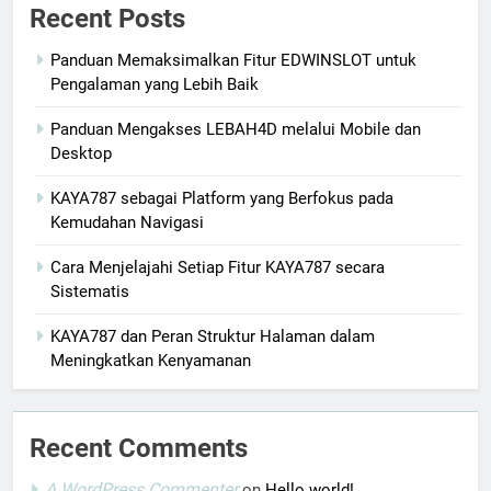
Recent Posts
Panduan Memaksimalkan Fitur EDWINSLOT untuk
Pengalaman yang Lebih Baik
Panduan Mengakses LEBAH4D melalui Mobile dan
Desktop
KAYA787 sebagai Platform yang Berfokus pada
Kemudahan Navigasi
Cara Menjelajahi Setiap Fitur KAYA787 secara
Sistematis
KAYA787 dan Peran Struktur Halaman dalam
Meningkatkan Kenyamanan
Recent Comments
A WordPress Commenter
on
Hello world!