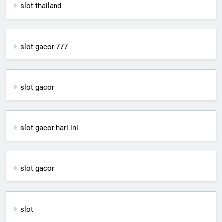
slot thailand
slot gacor 777
slot gacor
slot gacor hari ini
slot gacor
slot