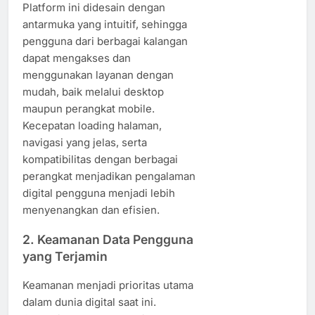
Platform ini didesain dengan
antarmuka yang intuitif, sehingga
pengguna dari berbagai kalangan
dapat mengakses dan
menggunakan layanan dengan
mudah, baik melalui desktop
maupun perangkat mobile.
Kecepatan loading halaman,
navigasi yang jelas, serta
kompatibilitas dengan berbagai
perangkat menjadikan pengalaman
digital pengguna menjadi lebih
menyenangkan dan efisien.
2.
Keamanan Data Pengguna
yang Terjamin
Keamanan menjadi prioritas utama
dalam dunia digital saat ini.