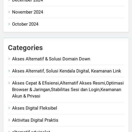
December 2024
November 2024
October 2024
Categories
Akses Alternatif & Solusi Domain Down
Akses Alternatif, Solusi Kendala Digital, Keamanan Link
Akses Cepat & Efisiensi,Alternatif Akses Resmi,Optimasi
Browser & Jaringan,Stabilitas Sesi dan Login,Keamanan
Akun & Privasi
Akses Digital Fleksibel
Aktivitas Digital Praktis