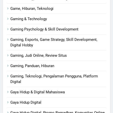
Game, Hiburan, Teknologi
Gaming & Technology
Gaming Psychology & Skill Development
Gaming, Esports, Game Strategy, Skill Development,
Digital Hobby
Gaming, Judi Online, Review Situs
Gaming, Panduan, Hiburan
Gaming, Teknologi, Pengalaman Pengguna, Platform
Digital
Gaya Hidup & Digital Mahasiswa
Gaya Hidup Digital
Gaya Hidup Digital, Promo Ramadhan, Komunitas Online