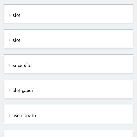
slot
slot
situs slot
slot gacor
live draw hk