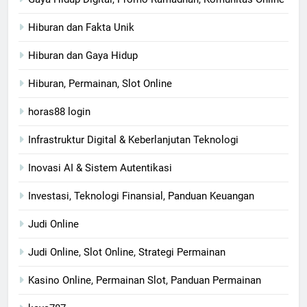
Hiburan dan Fakta Unik
Hiburan dan Gaya Hidup
Hiburan, Permainan, Slot Online
horas88 login
Infrastruktur Digital & Keberlanjutan Teknologi
Inovasi AI & Sistem Autentikasi
Investasi, Teknologi Finansial, Panduan Keuangan
Judi Online
Judi Online, Slot Online, Strategi Permainan
Kasino Online, Permainan Slot, Panduan Permainan