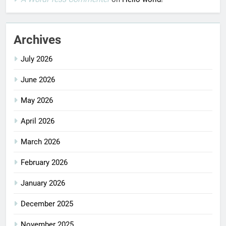
Archives
July 2026
June 2026
May 2026
April 2026
March 2026
February 2026
January 2026
December 2025
November 2025