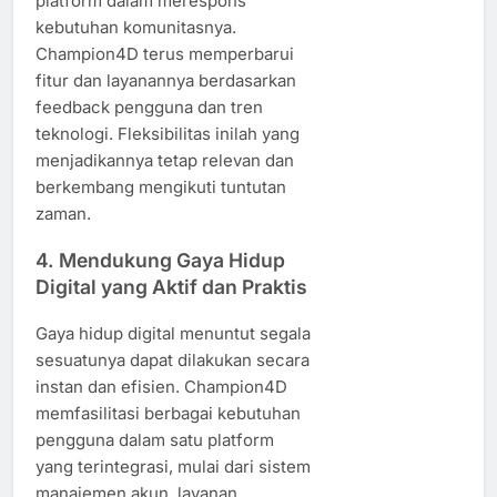
platform dalam merespons
kebutuhan komunitasnya.
Champion4D terus memperbarui
fitur dan layanannya berdasarkan
feedback pengguna dan tren
teknologi. Fleksibilitas inilah yang
menjadikannya tetap relevan dan
berkembang mengikuti tuntutan
zaman.
4.
Mendukung Gaya Hidup
Digital yang Aktif dan Praktis
Gaya hidup digital menuntut segala
sesuatunya dapat dilakukan secara
instan dan efisien. Champion4D
memfasilitasi berbagai kebutuhan
pengguna dalam satu platform
yang terintegrasi, mulai dari sistem
manajemen akun, layanan