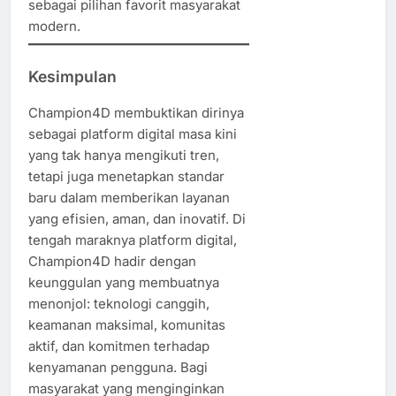
sebagai pilihan favorit masyarakat
modern.
Kesimpulan
Champion4D membuktikan dirinya
sebagai platform digital masa kini
yang tak hanya mengikuti tren,
tetapi juga menetapkan standar
baru dalam memberikan layanan
yang efisien, aman, dan inovatif. Di
tengah maraknya platform digital,
Champion4D hadir dengan
keunggulan yang membuatnya
menonjol: teknologi canggih,
keamanan maksimal, komunitas
aktif, dan komitmen terhadap
kenyamanan pengguna. Bagi
masyarakat yang menginginkan