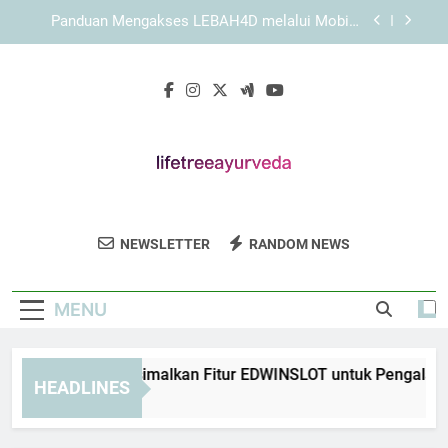
Skip
KAYA787 sebagai Platform yang Berfokus pada
to
Kemudahan Navigasi
content
Cara Menjelajahi Setiap Fitur KAYA787 secara
Sistematis
Panduan Memaksimalkan Fitur EDWINSLOT
untuk Pengalaman yang Lebih Baik
Panduan Mengakses LEBAH4D melalui Mobile
dan Desktop
KAYA787 sebagai Platform yang Berfokus pada
Kemudahan Navigasi
Life Tree
Dapatkan Solusi Kesehatan Alami Dengan
Cara Menjelajahi Setiap Fitur KAYA787 secara
NEWSLETTER
RANDOM NEWS
Ayurveda
Sistematis
Pengobatan Ayurveda Di Life Tree Ayurveda.
Perawatan Holistik Untuk Keseimbangan
MENU
Tubuh Dan Pikiran.
nduan Memaksimalkan Fitur EDWINSLOT untuk Pengalaman y
HEADLINES
Weeks Ago