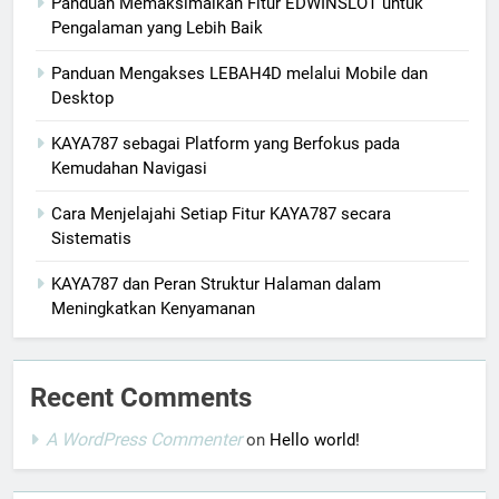
Panduan Memaksimalkan Fitur EDWINSLOT untuk
Pengalaman yang Lebih Baik
Panduan Mengakses LEBAH4D melalui Mobile dan
Desktop
KAYA787 sebagai Platform yang Berfokus pada
Kemudahan Navigasi
Cara Menjelajahi Setiap Fitur KAYA787 secara
Sistematis
KAYA787 dan Peran Struktur Halaman dalam
Meningkatkan Kenyamanan
Recent Comments
A WordPress Commenter
on
Hello world!