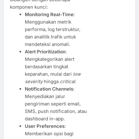
komponen kunci:
Monitoring Real-Time
:
Menggunakan metrik
performa, log terstruktur,
dan analitik trafik untuk
mendeteksi anomali.
Alert Prioritization
:
Mengkategorikan alert
berdasarkan tingkat
keparahan, mulai dari
low
severity
hingga
critical
.
Notification Channels
:
Menyediakan jalur
pengiriman seperti email,
SMS, push notification, atau
dashboard in-app.
User Preferences
:
Memberikan opsi bagi