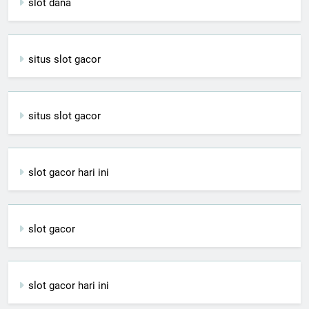
slot dana
situs slot gacor
situs slot gacor
slot gacor hari ini
slot gacor
slot gacor hari ini