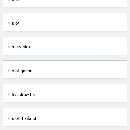
slot
situs slot
slot gacor
live draw hk
slot thailand