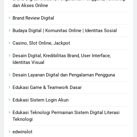
dan Akses Online
Brand Review Digital
Budaya Digital | Komunitas Online | Identitas Sosial
Casino, Slot Online, Jackpot
Desain Digital, Kredibilitas Brand, User Interface,
Identitas Visual
Desain Layanan Digital dan Pengalaman Pengguna
Edukasi Game & Teamwork Dasar
Edukasi Sistem Login Akun
Edukasi Teknologi Permainan Sistem Digital Literasi
Teknologi
edwinslot