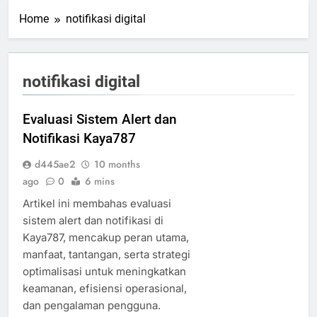
Home
notifikasi digital
notifikasi digital
Evaluasi Sistem Alert dan
Notifikasi Kaya787
d445ae2
10 months
ago
0
6 mins
Artikel ini membahas evaluasi
sistem alert dan notifikasi di
Kaya787, mencakup peran utama,
manfaat, tantangan, serta strategi
optimalisasi untuk meningkatkan
keamanan, efisiensi operasional,
dan pengalaman pengguna.