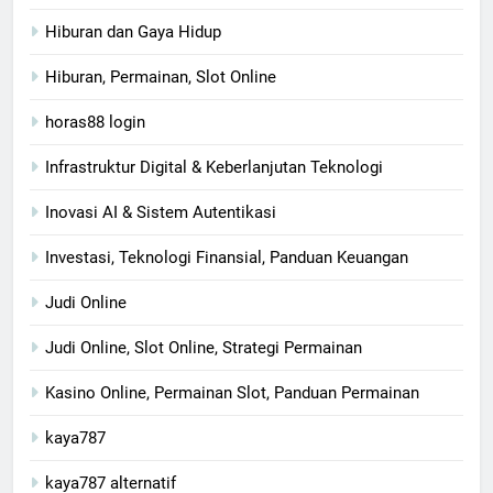
Hiburan dan Gaya Hidup
Hiburan, Permainan, Slot Online
horas88 login
Infrastruktur Digital & Keberlanjutan Teknologi
Inovasi AI & Sistem Autentikasi
Investasi, Teknologi Finansial, Panduan Keuangan
Judi Online
Judi Online, Slot Online, Strategi Permainan
Kasino Online, Permainan Slot, Panduan Permainan
kaya787
kaya787 alternatif