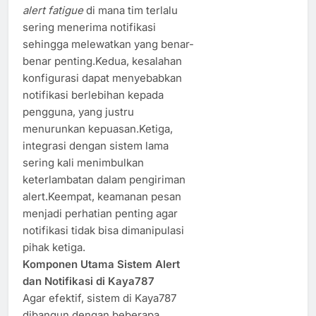
alert fatigue
di mana tim terlalu
sering menerima notifikasi
sehingga melewatkan yang benar-
benar penting.Kedua, kesalahan
konfigurasi dapat menyebabkan
notifikasi berlebihan kepada
pengguna, yang justru
menurunkan kepuasan.Ketiga,
integrasi dengan sistem lama
sering kali menimbulkan
keterlambatan dalam pengiriman
alert.Keempat, keamanan pesan
menjadi perhatian penting agar
notifikasi tidak bisa dimanipulasi
pihak ketiga.
Komponen Utama Sistem Alert
dan Notifikasi di Kaya787
Agar efektif, sistem di Kaya787
dibangun dengan beberapa