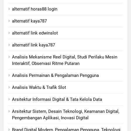
alternatif horas88 login
alternatif kaya787
alternatif link edwinslot
alternatif link kaya787
Analisis Mekanisme Reel Digital, Studi Perilaku Mesin
Interaktif, Observasi Ritme Putaran
Analisis Permainan & Pengalaman Pengguna
Analisis Waktu & Trafik Slot
Arsitektur Informasi Digital & Tata Kelola Data
Arsitektur Sistem, Desain Teknologi, Keamanan Digital,
Pengembangan Aplikasi, Inovasi Digital
Brand Digital Modern, Pengalaman Pengguna, Teknologi