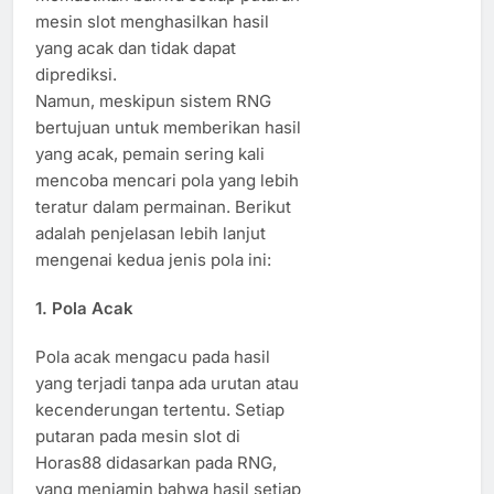
mesin slot menghasilkan hasil
yang acak dan tidak dapat
diprediksi.
Namun, meskipun sistem RNG
bertujuan untuk memberikan hasil
yang acak, pemain sering kali
mencoba mencari pola yang lebih
teratur dalam permainan. Berikut
adalah penjelasan lebih lanjut
mengenai kedua jenis pola ini:
1.
Pola Acak
Pola acak mengacu pada hasil
yang terjadi tanpa ada urutan atau
kecenderungan tertentu. Setiap
putaran pada mesin slot di
Horas88 didasarkan pada RNG,
yang menjamin bahwa hasil setiap