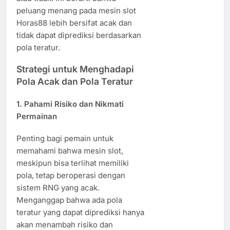
peluang menang pada mesin slot
Horas88 lebih bersifat acak dan
tidak dapat diprediksi berdasarkan
pola teratur.
Strategi untuk Menghadapi
Pola Acak dan Pola Teratur
1.
Pahami Risiko dan Nikmati
Permainan
Penting bagi pemain untuk
memahami bahwa mesin slot,
meskipun bisa terlihat memiliki
pola, tetap beroperasi dengan
sistem RNG yang acak.
Menganggap bahwa ada pola
teratur yang dapat diprediksi hanya
akan menambah risiko dan