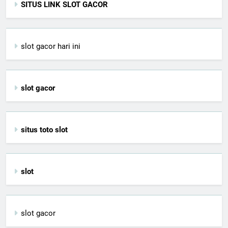
SITUS LINK SLOT GACOR
slot gacor hari ini
slot gacor
situs toto slot
slot
slot gacor