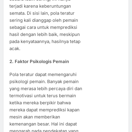
terjadi karena keberuntungan
semata. Di sisi lain, pola teratur
sering kali dianggap oleh pemain
sebagai cara untuk memprediksi
hasil dengan lebih baik, meskipun
pada kenyataannya, hasilnya tetap
acak.
2.
Faktor Psikologis Pemain
Pola teratur dapat memengaruhi
psikologi pemain. Banyak pemain
yang merasa lebih percaya diri dan
termotivasi untuk terus bermain
ketika mereka berpikir bahwa
mereka dapat memprediksi kapan
mesin akan memberikan
kemenangan besar. Hal ini dapat
mengarah pada pendekatan yang