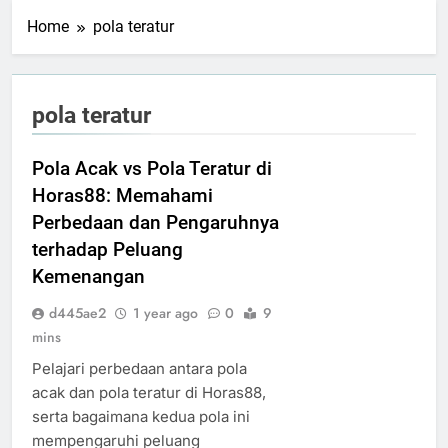
Home
pola teratur
pola teratur
Pola Acak vs Pola Teratur di
Horas88: Memahami
Perbedaan dan Pengaruhnya
terhadap Peluang
Kemenangan
d445ae2
1 year ago
0
9
mins
Pelajari perbedaan antara pola
acak dan pola teratur di Horas88,
serta bagaimana kedua pola ini
mempengaruhi peluang