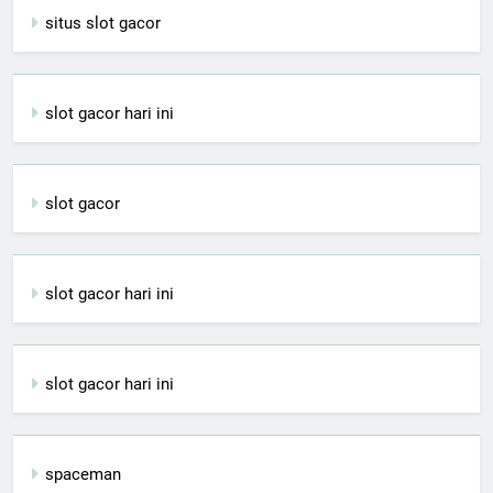
situs slot gacor
slot gacor hari ini
slot gacor
slot gacor hari ini
slot gacor hari ini
spaceman