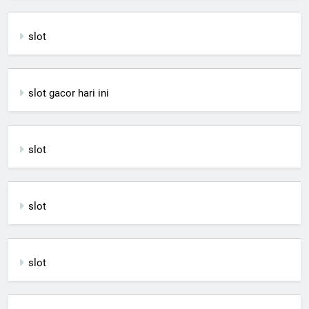
slot
slot gacor hari ini
slot
slot
slot