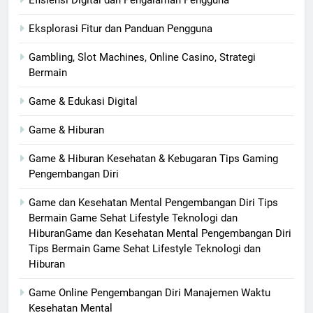
Efisiensi Digital dan Pengalaman Pengguna
Eksplorasi Fitur dan Panduan Pengguna
Gambling, Slot Machines, Online Casino, Strategi
Bermain
Game & Edukasi Digital
Game & Hiburan
Game & Hiburan Kesehatan & Kebugaran Tips Gaming
Pengembangan Diri
Game dan Kesehatan Mental Pengembangan Diri Tips
Bermain Game Sehat Lifestyle Teknologi dan
HiburanGame dan Kesehatan Mental Pengembangan Diri
Tips Bermain Game Sehat Lifestyle Teknologi dan
Hiburan
Game Online Pengembangan Diri Manajemen Waktu
Kesehatan Mental