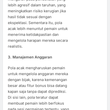
lebih agresif dalam taruhan, yang
meningkatkan risiko kerugian jika
hasil tidak sesuai dengan
ekspektasi. Sementara itu, pola
acak lebih menuntut pemain untuk
menerima ketidakpastian dan
mengelola harapan mereka secara
realistis.
3.
Manajemen Anggaran
Pola acak mengharuskan pemain
untuk mengelola anggaran mereka
dengan bijak, karena kemenangan
besar atau fitur bonus bisa datang
kapan saja tanpa dapat diprediksi.
Di sisi lain, pola teratur dapat
membuat pemain lebih berfokus
pada sesi permainan tertentu, yang