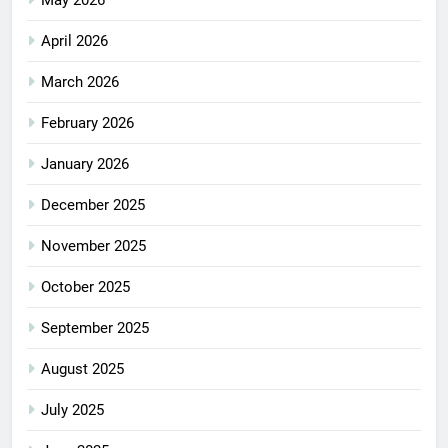
May 2026
April 2026
March 2026
February 2026
January 2026
December 2025
November 2025
October 2025
September 2025
August 2025
July 2025