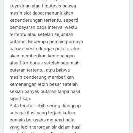
keyakinan atau hipotesis bahwa
mesin slot dapat menunjukkan
kecenderungan tertentu, seperti
pembayaran pada interval waktu
tertentu atau setelah sejumlah
putaran. Beberapa pemain percaya
bahwa mesin dengan pola teratur
akan memberikan kemenangan
atau fitur bonus setelah sejumlah
putaran tertentu, atau bahwa
mesin cenderung memberikan
kemenangan lebih besar setelah
sekian banyak putaran tanpa hasil
signifikan.
Pola teratur lebih sering dianggap
sebagai ilusi yang terjadi ketika
pemain berusaha mencari pola
yang lebih terorganisir dalam hasil