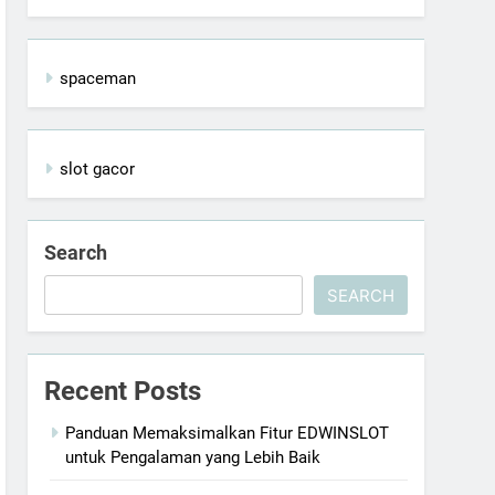
spaceman
slot gacor
Search
SEARCH
Recent Posts
Panduan Memaksimalkan Fitur EDWINSLOT
untuk Pengalaman yang Lebih Baik