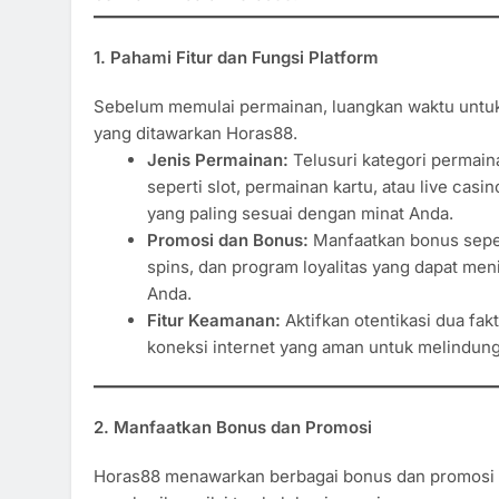
1. Pahami Fitur dan Fungsi Platform
Sebelum memulai permainan, luangkan waktu untu
yang ditawarkan Horas88.
Jenis Permainan:
Telusuri kategori permain
seperti slot, permainan kartu, atau live cas
yang paling sesuai dengan minat Anda.
Promosi dan Bonus:
Manfaatkan bonus seper
spins, dan program loyalitas yang dapat me
Anda.
Fitur Keamanan:
Aktifkan otentikasi dua fak
koneksi internet yang aman untuk melindung
2. Manfaatkan Bonus dan Promosi
Horas88 menawarkan berbagai bonus dan promosi 