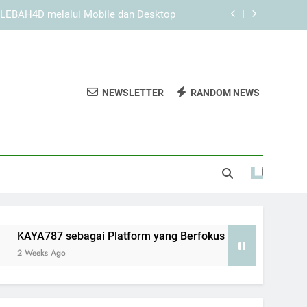
LEBAH4D melalui Mobile dan Desktop
ng Berfokus pada Kemudahan Navigasi
etiap Fitur KAYA787 secara Sistematis
NEWSLETTER
RANDOM NEWS
T untuk Pengalaman yang Lebih Baik
LEBAH4D melalui Mobile dan Desktop
Tree Ayurveda. Perawatan Holistik Untuk Keseimbangan Tubuh
.
ng Berfokus pada Kemudahan Navigasi
etiap Fitur KAYA787 secara Sistematis
sebagai Platform yang Berfokus pada Kemudahan Navigasi
o