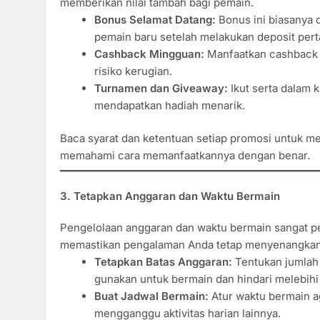
memberikan nilai tambah bagi pemain.
Bonus Selamat Datang:
Bonus ini biasanya 
pemain baru setelah melakukan deposit per
Cashback Mingguan:
Manfaatkan cashback 
risiko kerugian.
Turnamen dan Giveaway:
Ikut serta dalam 
mendapatkan hadiah menarik.
Baca syarat dan ketentuan setiap promosi untuk m
memahami cara memanfaatkannya dengan benar.
3. Tetapkan Anggaran dan Waktu Bermain
Pengelolaan anggaran dan waktu bermain sangat p
memastikan pengalaman Anda tetap menyenangkan
Tetapkan Batas Anggaran:
Tentukan jumlah
gunakan untuk bermain dan hindari melebihi 
Buat Jadwal Bermain:
Atur waktu bermain ag
mengganggu aktivitas harian lainnya.