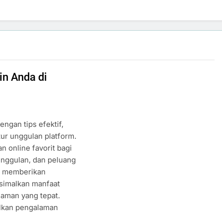
n Anda di
ngan tips efektif,
tur unggulan platform.
n online favorit bagi
unggulan, dan peluang
uk memberikan
simalkan manfaat
haman yang tepat.
alkan pengalaman