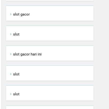
slot gacor
slot
slot gacor hari ini
slot
slot