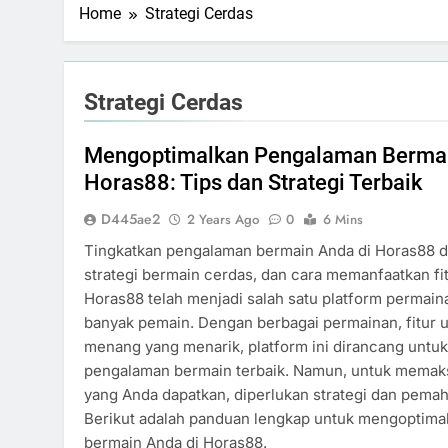
Home
Strategi Cerdas
Strategi Cerdas
Mengoptimalkan Pengalaman Bermai
Horas88: Tips dan Strategi Terbaik
D445ae2
2 Years Ago
0
6 Mins
Tingkatkan pengalaman bermain Anda di Horas88 de
strategi bermain cerdas, dan cara memanfaatkan fi
Horas88 telah menjadi salah satu platform permaina
banyak pemain. Dengan berbagai permainan, fitur 
menang yang menarik, platform ini dirancang unt
pengalaman bermain terbaik. Namun, untuk memak
yang Anda dapatkan, diperlukan strategi dan pema
Berikut adalah panduan lengkap untuk mengoptim
bermain Anda di Horas88.