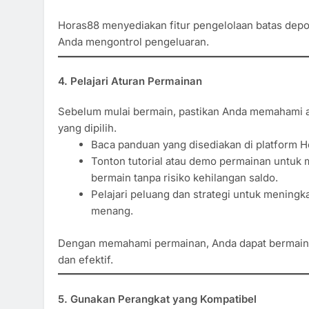
Horas88 menyediakan fitur pengelolaan batas dep
Anda mengontrol pengeluaran.
4. Pelajari Aturan Permainan
Sebelum mulai bermain, pastikan Anda memahami 
yang dipilih.
Baca panduan yang disediakan di platform H
Tonton tutorial atau demo permainan untuk 
bermain tanpa risiko kehilangan saldo.
Pelajari peluang dan strategi untuk mening
menang.
Dengan memahami permainan, Anda dapat bermain l
dan efektif.
5. Gunakan Perangkat yang Kompatibel