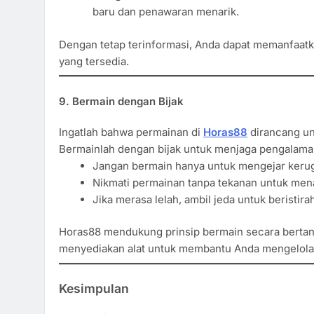
baru dan penawaran menarik.
Dengan tetap terinformasi, Anda dapat memanfaatk
yang tersedia.
9. Bermain dengan Bijak
Ingatlah bahwa permainan di
Horas88
dirancang un
Bermainlah dengan bijak untuk menjaga pengalaman 
Jangan bermain hanya untuk mengejar kerug
Nikmati permainan tanpa tekanan untuk men
Jika merasa lelah, ambil jeda untuk beristirah
Horas88 mendukung prinsip bermain secara berta
menyediakan alat untuk membantu Anda mengelola
Kesimpulan