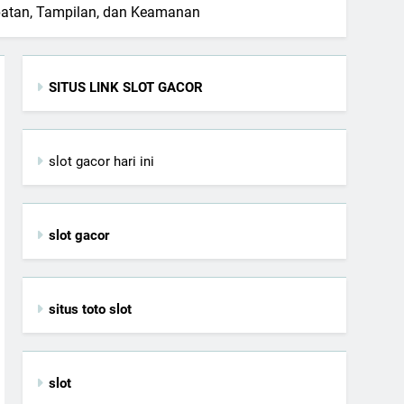
atan, Tampilan, dan Keamanan
SITUS LINK SLOT GACOR
slot gacor hari ini
slot gacor
situs toto slot
slot