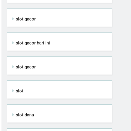
slot gacor
slot gacor hari ini
slot gacor
slot
slot dana