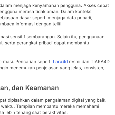
g dalam menjaga kenyamanan pengguna. Akses cepat
 pengguna merasa tidak aman. Dalam konteks
biasaan dasar seperti menjaga data pribadi,
aca informasi dengan teliti.
asi sensitif sembarangan. Selain itu, penggunaan
ui, serta perangkat pribadi dapat membantu
ormasi. Pencarian seperti
tiara4d
resmi dan TIARA4D
in menemukan penjelasan yang jelas, konsisten,
lan, dan Keamanan
pat dipisahkan dalam pengalaman digital yang baik.
 waktu. Tampilan membantu mereka memahami
lebih tenang saat beraktivitas.