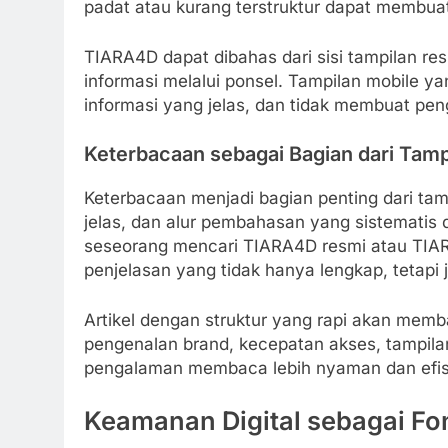
padat atau kurang terstruktur dapat membua
TIARA4D dapat dibahas dari sisi tampilan 
informasi melalui ponsel. Tampilan mobile y
informasi yang jelas, dan tidak membuat pe
Keterbacaan sebagai Bagian dari Tamp
Keterbacaan menjadi bagian penting dari tamp
jelas, dan alur pembahasan yang sistematis
seseorang mencari TIARA4D resmi atau TIA
penjelasan yang tidak hanya lengkap, tetapi
Artikel dengan struktur yang rapi akan mem
pengenalan brand, kecepatan akses, tampila
pengalaman membaca lebih nyaman dan efis
Keamanan Digital sebagai F