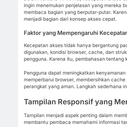
ingin menemukan penjelasan yang mereka bu
membaca bagian yang berputar-putar. Karena i
menjadi bagian dari konsep akses cepat.
Faktor yang Mempengaruhi Kecepata
Kecepatan akses tidak hanya bergantung pada 
digunakan, kondisi browser, cache, dan st
pengguna. Karena itu, pembahasan tentang k
Pengguna dapat meningkatkan kenyamanan a
memperbarui browser, membersihkan cache j
perangkat yang aman. Langkah sederhana ini 
Tampilan Responsif yang M
Tampilan menjadi aspek penting dalam mem
membantu pembaca memahami informasi tanpa