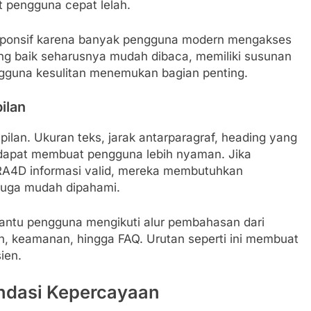
t pengguna cepat lelah.
responsif karena banyak pengguna modern mengakses
ang baik seharusnya mudah dibaca, memiliki susunan
ngguna kesulitan menemukan bagian penting.
ilan
ilan. Ukuran teks, jarak antarparagraf, heading yang
 dapat membuat pengguna lebih nyaman. Jika
RA4D informasi valid, mereka membutuhkan
 juga mudah dipahami.
bantu pengguna mengikuti alur pembahasan dari
n, keamanan, hingga FAQ. Urutan seperti ini membuat
ien.
ondasi Kepercayaan