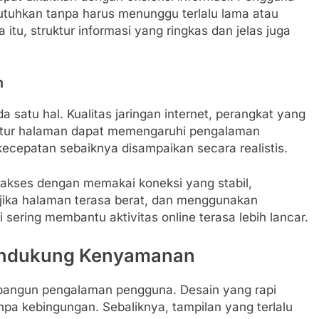
tuhkan tanpa harus menunggu terlalu lama atau
tu, struktur informasi yang ringkas dan jelas juga
n
satu hal. Kualitas jaringan internet, perangkat yang
ruktur halaman dapat memengaruhi pengalaman
ecepatan sebaiknya disampaikan secara realistis.
kses dengan memakai koneksi yang stabil,
ika halaman terasa berat, dan menggunakan
sering membantu aktivitas online terasa lebih lancar.
endukung Kenyamanan
bangun pengalaman pengguna. Desain yang rapi
 kebingungan. Sebaliknya, tampilan yang terlalu