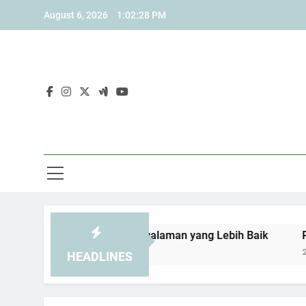
Skip
August 6, 2026
1:02:29 PM
to
content
Lif
Dapatkan 
SLOT untuk Pengalaman yang Lebih Baik
Panduan Men
2 Weeks Ago
HEADLINES