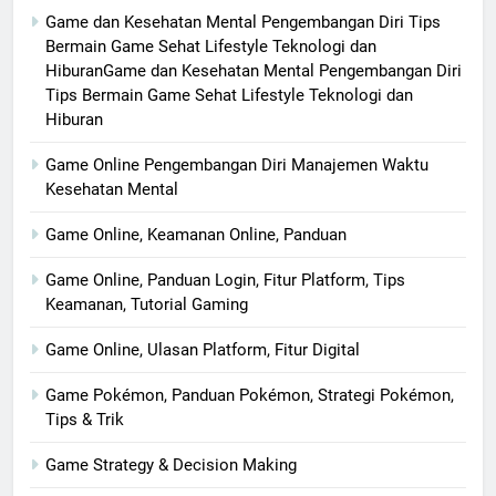
Game dan Kesehatan Mental Pengembangan Diri Tips
Bermain Game Sehat Lifestyle Teknologi dan
HiburanGame dan Kesehatan Mental Pengembangan Diri
Tips Bermain Game Sehat Lifestyle Teknologi dan
Hiburan
Game Online Pengembangan Diri Manajemen Waktu
Kesehatan Mental
Game Online, Keamanan Online, Panduan
Game Online, Panduan Login, Fitur Platform, Tips
Keamanan, Tutorial Gaming
Game Online, Ulasan Platform, Fitur Digital
Game Pokémon, Panduan Pokémon, Strategi Pokémon,
Tips & Trik
Game Strategy & Decision Making