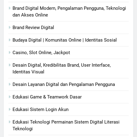
Brand Digital Modern, Pengalaman Pengguna, Teknologi
dan Akses Online
Brand Review Digital
Budaya Digital | Komunitas Online | Identitas Sosial
Casino, Slot Online, Jackpot
Desain Digital, Kredibilitas Brand, User Interface,
Identitas Visual
Desain Layanan Digital dan Pengalaman Pengguna
Edukasi Game & Teamwork Dasar
Edukasi Sistem Login Akun
Edukasi Teknologi Permainan Sistem Digital Literasi
Teknologi