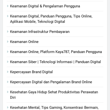
Keamanan Digital & Pengalaman Pengguna
Keamanan Digital, Panduan Pengguna, Tips Online,
Aplikasi Mobile, Teknologi Digital
Keamanan Infrastruktur Pembayaran
Keamanan Online
Keamanan Online, Platform Kaya787, Panduan Pengguna
Keamanan Siber | Teknologi Informasi | Panduan Digital
Kepercayaan Brand Digital
Kepercayaan Digital dan Pengalaman Brand Online
Kesehatan Gaya Hidup Sehat Produktivitas Perawatan
Diri
Kesehatan Mental, Tips Gaming, Konsentrasi Bermain,