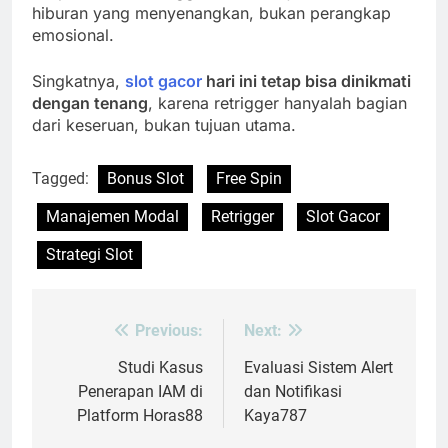
hiburan yang menyenangkan, bukan perangkap
emosional.
Singkatnya,
slot gacor
hari ini tetap bisa dinikmati
dengan tenang
, karena retrigger hanyalah bagian
dari keseruan, bukan tujuan utama.
Tagged:
Bonus Slot
Free Spin
Manajemen Modal
Retrigger
Slot Gacor
Strategi Slot
Previous:
Next:
Post
navigation
Studi Kasus
Evaluasi Sistem Alert
Penerapan IAM di
dan Notifikasi
Platform Horas88
Kaya787