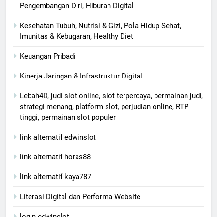
Pengembangan Diri, Hiburan Digital
Kesehatan Tubuh, Nutrisi & Gizi, Pola Hidup Sehat,
Imunitas & Kebugaran, Healthy Diet
Keuangan Pribadi
Kinerja Jaringan & Infrastruktur Digital
Lebah4D, judi slot online, slot terpercaya, permainan judi,
strategi menang, platform slot, perjudian online, RTP
tinggi, permainan slot populer
link alternatif edwinslot
link alternatif horas88
link alternatif kaya787
Literasi Digital dan Performa Website
login edwinslot