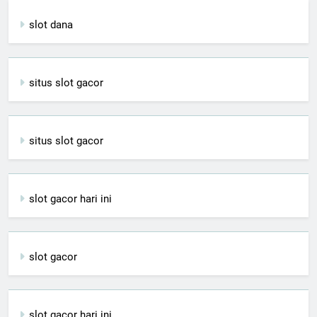
slot dana
situs slot gacor
situs slot gacor
slot gacor hari ini
slot gacor
slot gacor hari ini