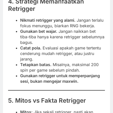
4. Strategi Memanfaatkan
Retrigger
Nikmati retrigger yang alami.
Jangan terlalu
fokus menunggu, biarkan RNG bekerja.
Gunakan bet wajar.
Jangan naikkan bet
tiba-tiba hanya karena retrigger sebelumnya
bagus.
Catat pola.
Evaluasi apakah game tertentu
cenderung mudah retrigger, atau justru
jarang.
Tetapkan batas.
Misalnya, maksimal 200
spin per game sebelum pindah.
Gunakan retrigger untuk memperpanjang
sesi, bukan mengejar maxwin.
5. Mitos vs Fakta Retrigger
Mitos:
Jika sekali retrigger, pasti akan