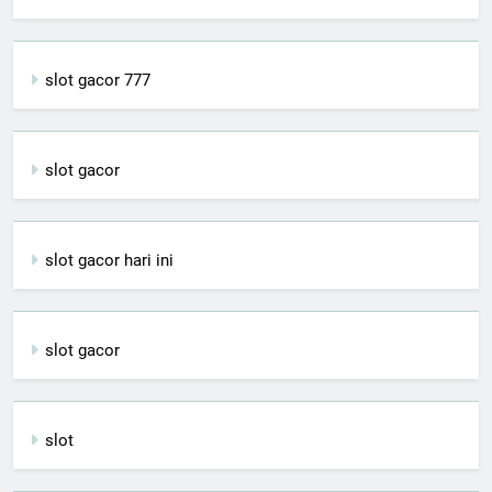
slot gacor 777
slot gacor
slot gacor hari ini
slot gacor
slot