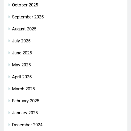
October 2025
September 2025
August 2025
July 2025
June 2025
May 2025
April 2025
March 2025
February 2025
January 2025
December 2024