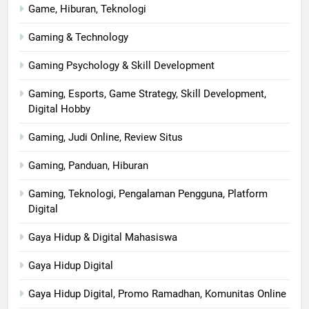
Game, Hiburan, Teknologi
Gaming & Technology
Gaming Psychology & Skill Development
Gaming, Esports, Game Strategy, Skill Development,
Digital Hobby
Gaming, Judi Online, Review Situs
Gaming, Panduan, Hiburan
Gaming, Teknologi, Pengalaman Pengguna, Platform
Digital
Gaya Hidup & Digital Mahasiswa
Gaya Hidup Digital
Gaya Hidup Digital, Promo Ramadhan, Komunitas Online