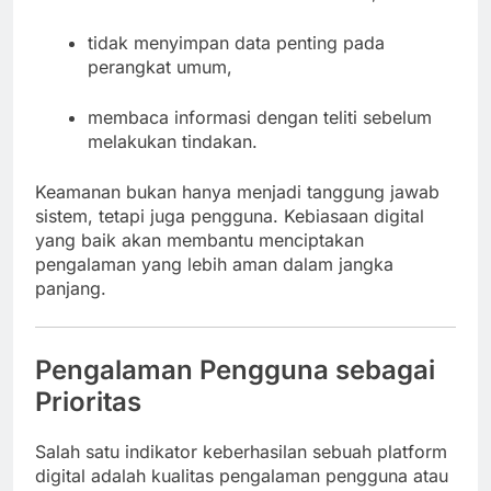
tidak menyimpan data penting pada
perangkat umum,
membaca informasi dengan teliti sebelum
melakukan tindakan.
Keamanan bukan hanya menjadi tanggung jawab
sistem, tetapi juga pengguna. Kebiasaan digital
yang baik akan membantu menciptakan
pengalaman yang lebih aman dalam jangka
panjang.
Pengalaman Pengguna sebagai
Prioritas
Salah satu indikator keberhasilan sebuah platform
digital adalah kualitas pengalaman pengguna atau