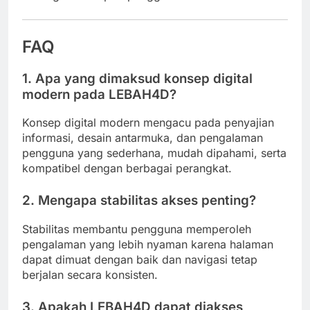
FAQ
1. Apa yang dimaksud konsep digital
modern pada LEBAH4D?
Konsep digital modern mengacu pada penyajian
informasi, desain antarmuka, dan pengalaman
pengguna yang sederhana, mudah dipahami, serta
kompatibel dengan berbagai perangkat.
2. Mengapa stabilitas akses penting?
Stabilitas membantu pengguna memperoleh
pengalaman yang lebih nyaman karena halaman
dapat dimuat dengan baik dan navigasi tetap
berjalan secara konsisten.
3. Apakah LEBAH4D dapat diakses