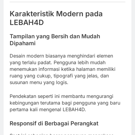
Karakteristik Modern pada
LEBAH4D
Tampilan yang Bersih dan Mudah
Dipahami
Desain modern biasanya menghindari elemen
yang terlalu padat. Pengguna lebih mudah
menemukan informasi ketika halaman memiliki
ruang yang cukup, tipografi yang jelas, dan
susunan menu yang logis.
Pendekatan seperti ini membantu mengurangi
kebingungan terutama bagi pengguna yang baru
pertama kali mengenal LEBAH4D.
Responsif di Berbagai Perangkat