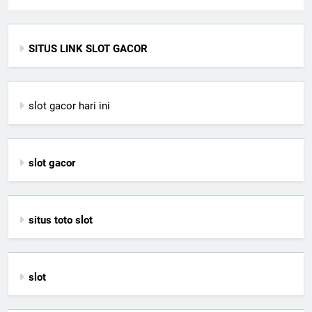
SITUS LINK SLOT GACOR
slot gacor hari ini
slot gacor
situs toto slot
slot