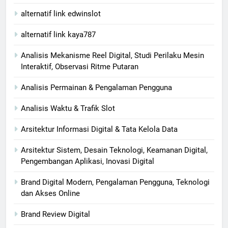
alternatif link edwinslot
alternatif link kaya787
Analisis Mekanisme Reel Digital, Studi Perilaku Mesin
Interaktif, Observasi Ritme Putaran
Analisis Permainan & Pengalaman Pengguna
Analisis Waktu & Trafik Slot
Arsitektur Informasi Digital & Tata Kelola Data
Arsitektur Sistem, Desain Teknologi, Keamanan Digital,
Pengembangan Aplikasi, Inovasi Digital
Brand Digital Modern, Pengalaman Pengguna, Teknologi
dan Akses Online
Brand Review Digital