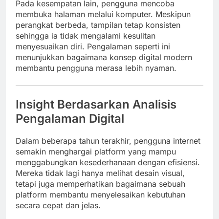
Pada kesempatan lain, pengguna mencoba
membuka halaman melalui komputer. Meskipun
perangkat berbeda, tampilan tetap konsisten
sehingga ia tidak mengalami kesulitan
menyesuaikan diri. Pengalaman seperti ini
menunjukkan bagaimana konsep digital modern
membantu pengguna merasa lebih nyaman.
Insight Berdasarkan Analisis
Pengalaman Digital
Dalam beberapa tahun terakhir, pengguna internet
semakin menghargai platform yang mampu
menggabungkan kesederhanaan dengan efisiensi.
Mereka tidak lagi hanya melihat desain visual,
tetapi juga memperhatikan bagaimana sebuah
platform membantu menyelesaikan kebutuhan
secara cepat dan jelas.