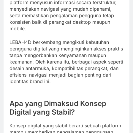
platform menyusun informasi secara terstruktur,
menyediakan navigasi yang mudah dipahami,
serta memastikan pengalaman pengguna tetap
konsisten baik di perangkat desktop maupun
mobile.
LEBAH4D berkembang mengikuti kebutuhan
pengguna digital yang menginginkan akses praktis
tanpa mengorbankan kenyamanan maupun
keamanan. Oleh karena itu, berbagai aspek seperti
desain antarmuka, kompatibilitas perangkat, dan
efisiensi navigasi menjadi bagian penting dari
identitas brand ini.
Apa yang Dimaksud Konsep
Digital yang Stabil?
Konsep digital yang stabil berarti sebuah platform
mampu memberikan pengalaman penggunaan