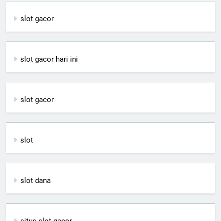
slot gacor
slot gacor hari ini
slot gacor
slot
slot dana