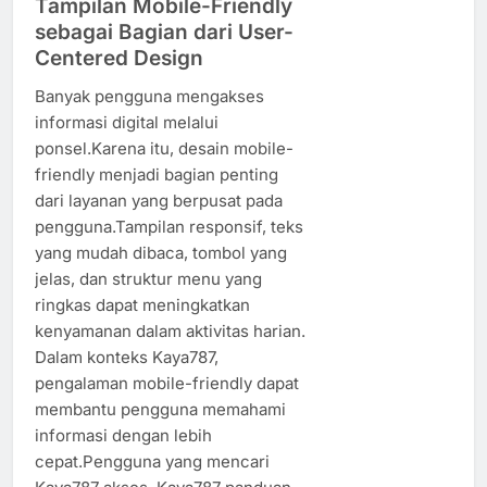
Tampilan Mobile-Friendly
sebagai Bagian dari User-
Centered Design
Banyak pengguna mengakses
informasi digital melalui
ponsel.Karena itu, desain mobile-
friendly menjadi bagian penting
dari layanan yang berpusat pada
pengguna.Tampilan responsif, teks
yang mudah dibaca, tombol yang
jelas, dan struktur menu yang
ringkas dapat meningkatkan
kenyamanan dalam aktivitas harian.
Dalam konteks Kaya787,
pengalaman mobile-friendly dapat
membantu pengguna memahami
informasi dengan lebih
cepat.Pengguna yang mencari