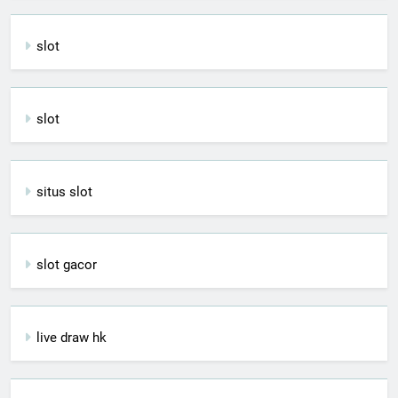
slot
slot
situs slot
slot gacor
live draw hk