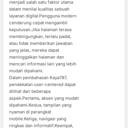
menjadi salah satu faktor utama
dalam menilai kualitas sebuah
layanan digital.Pengguna modern
cenderung cepat mengambil
keputusan.Jika halaman terasa
membingungkan, terlalu padat,
atau tidak memberikan jawaban
yang jelas, mereka dapat
meninggalkan halaman dan
mencari informasi lain yang lebih
mudah dipahami.
Dalam pembahasan Kaya787,
pendekatan user-centered dapat
dilihat dari beberapa
aspek.Pertama, akses yang mudah
dipahami.Kedua, tampilan yang
nyaman di perangkat
mobile.Ketiga, navigasi yang
ringkas dan informatif.Keempat,