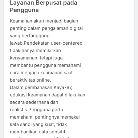
Layanan Berpusat pada
Pengguna
Keamanan akun menjadi bagian
penting dalam pengalaman digital
yang bertanggung
jawab.Pendekatan user-centered
tidak hanya memikirkan
kenyamanan, tetapi juga
membantu pengguna memahami
cara menjaga keamanan saat
beraktivitas online.
Dalam pembahasan Kaya787,
edukasi keamanan dapat dilakukan
secara sederhana dan
realistis.Pengguna perlu
memahami pentingnya memakai
kata sandi yang kuat, tidak
membagikan data sensitif