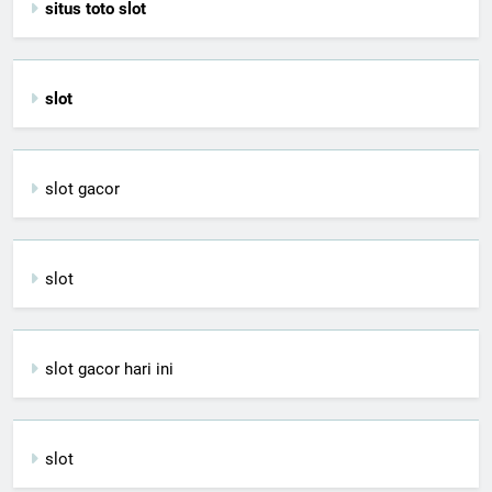
situs toto slot
slot
slot gacor
slot
slot gacor hari ini
slot