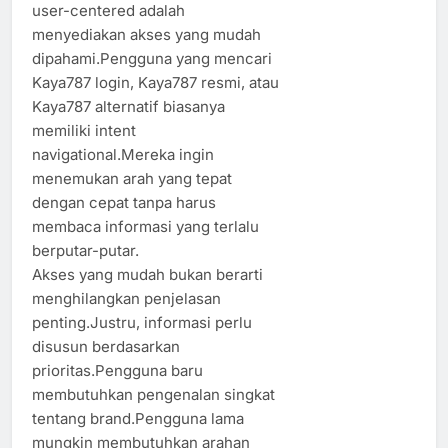
user-centered adalah
menyediakan akses yang mudah
dipahami.Pengguna yang mencari
Kaya787 login, Kaya787 resmi, atau
Kaya787 alternatif biasanya
memiliki intent
navigational.Mereka ingin
menemukan arah yang tepat
dengan cepat tanpa harus
membaca informasi yang terlalu
berputar-putar.
Akses yang mudah bukan berarti
menghilangkan penjelasan
penting.Justru, informasi perlu
disusun berdasarkan
prioritas.Pengguna baru
membutuhkan pengenalan singkat
tentang brand.Pengguna lama
mungkin membutuhkan arahan