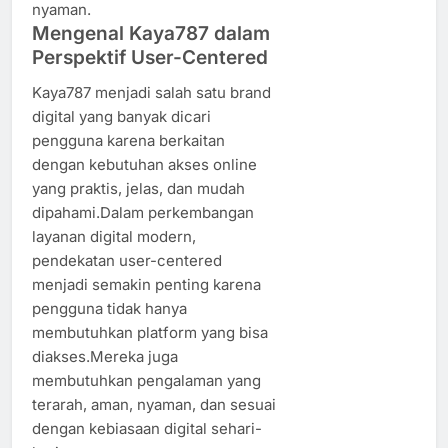
nyaman.
Mengenal Kaya787 dalam
Perspektif User-Centered
Kaya787 menjadi salah satu brand
digital yang banyak dicari
pengguna karena berkaitan
dengan kebutuhan akses online
yang praktis, jelas, dan mudah
dipahami.Dalam perkembangan
layanan digital modern,
pendekatan user-centered
menjadi semakin penting karena
pengguna tidak hanya
membutuhkan platform yang bisa
diakses.Mereka juga
membutuhkan pengalaman yang
terarah, aman, nyaman, dan sesuai
dengan kebiasaan digital sehari-