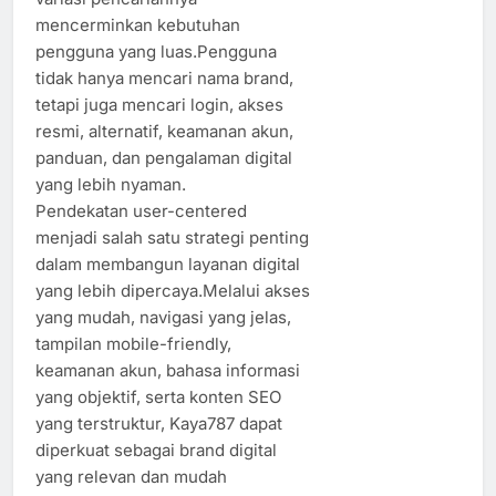
mencerminkan kebutuhan
pengguna yang luas.Pengguna
tidak hanya mencari nama brand,
tetapi juga mencari login, akses
resmi, alternatif, keamanan akun,
panduan, dan pengalaman digital
yang lebih nyaman.
Pendekatan user-centered
menjadi salah satu strategi penting
dalam membangun layanan digital
yang lebih dipercaya.Melalui akses
yang mudah, navigasi yang jelas,
tampilan mobile-friendly,
keamanan akun, bahasa informasi
yang objektif, serta konten SEO
yang terstruktur, Kaya787 dapat
diperkuat sebagai brand digital
yang relevan dan mudah