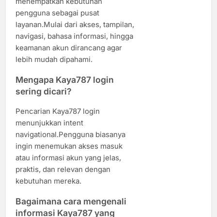
menempatkan kebutuhan
pengguna sebagai pusat
layanan.Mulai dari akses, tampilan,
navigasi, bahasa informasi, hingga
keamanan akun dirancang agar
lebih mudah dipahami.
Mengapa Kaya787 login
sering dicari?
Pencarian Kaya787 login
menunjukkan intent
navigational.Pengguna biasanya
ingin menemukan akses masuk
atau informasi akun yang jelas,
praktis, dan relevan dengan
kebutuhan mereka.
Bagaimana cara mengenali
informasi Kaya787 yang