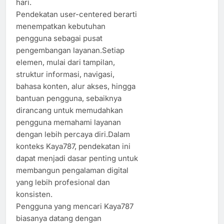
hari.
Pendekatan user-centered berarti
menempatkan kebutuhan
pengguna sebagai pusat
pengembangan layanan.Setiap
elemen, mulai dari tampilan,
struktur informasi, navigasi,
bahasa konten, alur akses, hingga
bantuan pengguna, sebaiknya
dirancang untuk memudahkan
pengguna memahami layanan
dengan lebih percaya diri.Dalam
konteks Kaya787, pendekatan ini
dapat menjadi dasar penting untuk
membangun pengalaman digital
yang lebih profesional dan
konsisten.
Pengguna yang mencari Kaya787
biasanya datang dengan