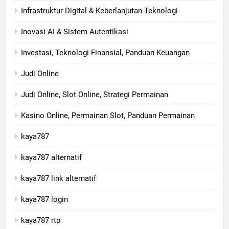
Infrastruktur Digital & Keberlanjutan Teknologi
Inovasi AI & Sistem Autentikasi
Investasi, Teknologi Finansial, Panduan Keuangan
Judi Online
Judi Online, Slot Online, Strategi Permainan
Kasino Online, Permainan Slot, Panduan Permainan
kaya787
kaya787 alternatif
kaya787 link alternatif
kaya787 login
kaya787 rtp