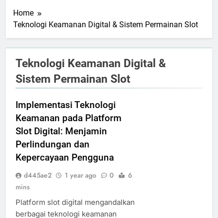
Home
Teknologi Keamanan Digital & Sistem Permainan Slot
Teknologi Keamanan Digital &
Sistem Permainan Slot
Implementasi Teknologi
Keamanan pada Platform
Slot Digital: Menjamin
Perlindungan dan
Kepercayaan Pengguna
d445ae2
1 year ago
0
6
mins
Platform slot digital mengandalkan
berbagai teknologi keamanan