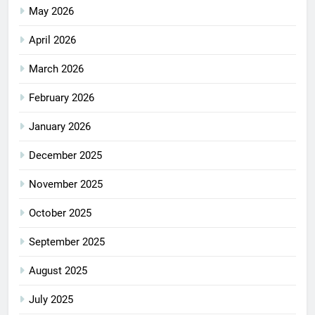
May 2026
April 2026
March 2026
February 2026
January 2026
December 2025
November 2025
October 2025
September 2025
August 2025
July 2025