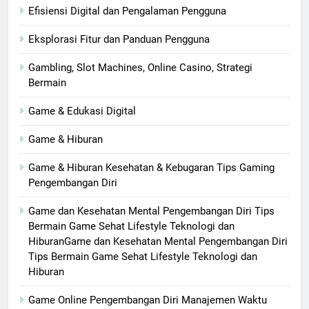
Efisiensi Digital dan Pengalaman Pengguna
Eksplorasi Fitur dan Panduan Pengguna
Gambling, Slot Machines, Online Casino, Strategi
Bermain
Game & Edukasi Digital
Game & Hiburan
Game & Hiburan Kesehatan & Kebugaran Tips Gaming
Pengembangan Diri
Game dan Kesehatan Mental Pengembangan Diri Tips
Bermain Game Sehat Lifestyle Teknologi dan
HiburanGame dan Kesehatan Mental Pengembangan Diri
Tips Bermain Game Sehat Lifestyle Teknologi dan
Hiburan
Game Online Pengembangan Diri Manajemen Waktu