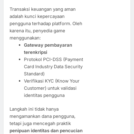
Transaksi keuangan yang aman
adalah kunci kepercayaan
pengguna terhadap platform. Oleh
karena itu, penyedia game
menggunakan:
Gateway pembayaran
terenkripsi
Protokol PCI-DSS (Payment
Card Industry Data Security
Standard)
Verifikasi KYC (Know Your
Customer) untuk validasi
identitas pengguna
Langkah ini tidak hanya
mengamankan dana pengguna,
tetapi juga mencegah praktik
penipuan identitas dan pencucian