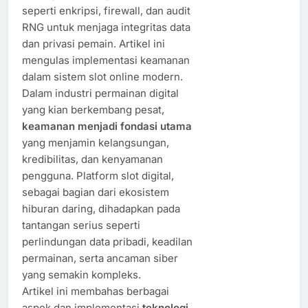
seperti enkripsi, firewall, dan audit
RNG untuk menjaga integritas data
dan privasi pemain. Artikel ini
mengulas implementasi keamanan
dalam sistem slot online modern.
Dalam industri permainan digital
yang kian berkembang pesat,
keamanan menjadi fondasi utama
yang menjamin kelangsungan,
kredibilitas, dan kenyamanan
pengguna. Platform slot digital,
sebagai bagian dari ekosistem
hiburan daring, dihadapkan pada
tantangan serius seperti
perlindungan data pribadi, keadilan
permainan, serta ancaman siber
yang semakin kompleks.
Artikel ini membahas berbagai
aspek dan implementasi
teknologi