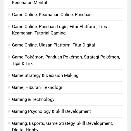
Kesehatan Mental
Game Online, Keamanan Online, Panduan
Game Online, Panduan Login, Fitur Platform, Tips
Keamanan, Tutorial Gaming
Game Online, Ulasan Platform, Fitur Digital
Game Pokémon, Panduan Pokémon, Strategi Pokémon,
Tips & Trik
Game Strategy & Decision Making
Game, Hiburan, Teknologi
Gaming & Technology
Gaming Psychology & Skill Development
Gaming, Esports, Game Strategy, Skill Development,
Digital Hobby