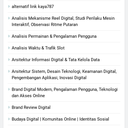
alternatif link kaya787
Analisis Mekanisme Reel Digital, Studi Perilaku Mesin
Interaktif, Observasi Ritme Putaran
Analisis Permainan & Pengalaman Pengguna
Analisis Waktu & Trafik Slot
Arsitektur Informasi Digital & Tata Kelola Data
Arsitektur Sistem, Desain Teknologi, Keamanan Digital,
Pengembangan Aplikasi, Inovasi Digital
Brand Digital Modern, Pengalaman Pengguna, Teknologi
dan Akses Online
Brand Review Digital
Budaya Digital | Komunitas Online | Identitas Sosial