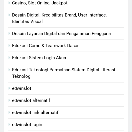
Casino, Slot Online, Jackpot
Desain Digital, Kredibilitas Brand, User Interface,
Identitas Visual
Desain Layanan Digital dan Pengalaman Pengguna
Edukasi Game & Teamwork Dasar
Edukasi Sistem Login Akun
Edukasi Teknologi Permainan Sistem Digital Literasi
Teknologi
edwinslot
edwinslot alternatif
edwinslot link alternatif
edwinslot login