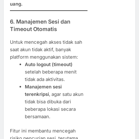
uang.
6. Manajemen Sesi dan
Timeout Otomatis
Untuk mencegah akses tidak sah
saat akun tidak aktif, banyak
platform menggunakan sistem:
Auto logout (timeout)
setelah beberapa menit
tidak ada aktivitas.
Manajemen sesi
terenkripsi
, agar satu akun
tidak bisa dibuka dari
beberapa lokasi secara
bersamaan.
Fitur ini membantu mencegah
risiko pencurian sesi, terutama