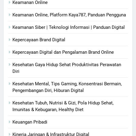
Keamanan Online
Keamanan Online, Platform Kaya787, Panduan Pengguna
Keamanan Siber | Teknologi Informasi | Panduan Digital
Kepercayaan Brand Digital
Kepercayaan Digital dan Pengalaman Brand Online
Kesehatan Gaya Hidup Sehat Produktivitas Perawatan
Diri
Kesehatan Mental, Tips Gaming, Konsentrasi Bermain,
Pengembangan Diri, Hiburan Digital
Kesehatan Tubuh, Nutrisi & Gizi, Pola Hidup Sehat,
Imunitas & Kebugaran, Healthy Diet
Keuangan Pribadi
Kinerja Jaringan & Infrastruktur Digital