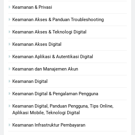
Keamanan & Privasi
Keamanan Akses & Panduan Troubleshooting
Keamanan Akses & Teknologi Digital
Keamanan Akses Digital
Keamanan Aplikasi & Autentikasi Digital
Keamanan dan Manajemen Akun
Keamanan Digital
Keamanan Digital & Pengalaman Pengguna
Keamanan Digital, Panduan Pengguna, Tips Online,
Aplikasi Mobile, Teknologi Digital
Keamanan Infrastruktur Pembayaran