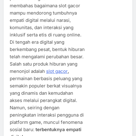
membahas bagaimana slot gacor
mampu mendorong tumbuhnya
empati digital melalui narasi,
komunitas, dan interaksi yang
inklusif serta etis di ruang online.
Di tengah era digital yang
berkembang pesat, bentuk hiburan
telah mengalami perubahan besar.
Salah satu produk hiburan yang
menonjol adalah
slot gacor
,
permainan berbasis peluang yang
semakin populer berkat visualnya
yang dinamis dan kemudahan
akses melalui perangkat digital.
Namun, seiring dengan
peningkatan interaksi pengguna di
platform game, muncul fenomena
sosial baru:
terbentuknya empati