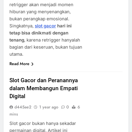
retrigger akan menjadi momen
hiburan yang menyenangkan,
bukan perangkap emosional.
Singkatnya,
slot gacor
hari ini
tetap bisa dinikmati dengan
tenang
, karena retrigger hanyalah
bagian dari keseruan, bukan tujuan
utama.
Read More
Slot Gacor dan Peranannya
dalam Membangun Empati
Digital
d445ae2
1 year ago
0
6
mins
Slot gacor bukan hanya sekadar
permainan digital. Artikel ini