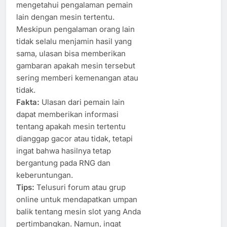
mengetahui pengalaman pemain
lain dengan mesin tertentu.
Meskipun pengalaman orang lain
tidak selalu menjamin hasil yang
sama, ulasan bisa memberikan
gambaran apakah mesin tersebut
sering memberi kemenangan atau
tidak.
Fakta:
Ulasan dari pemain lain
dapat memberikan informasi
tentang apakah mesin tertentu
dianggap gacor atau tidak, tetapi
ingat bahwa hasilnya tetap
bergantung pada RNG dan
keberuntungan.
Tips:
Telusuri forum atau grup
online untuk mendapatkan umpan
balik tentang mesin slot yang Anda
pertimbangkan. Namun, ingat