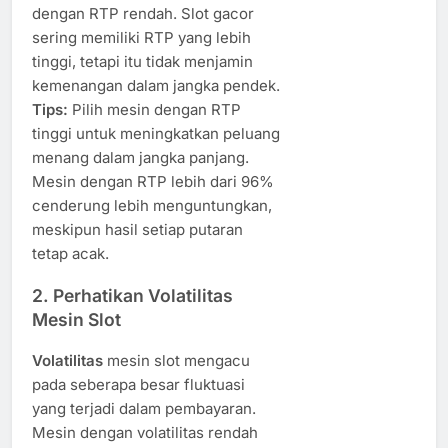
dengan RTP rendah. Slot gacor
sering memiliki RTP yang lebih
tinggi, tetapi itu tidak menjamin
kemenangan dalam jangka pendek.
Tips:
Pilih mesin dengan RTP
tinggi untuk meningkatkan peluang
menang dalam jangka panjang.
Mesin dengan RTP lebih dari 96%
cenderung lebih menguntungkan,
meskipun hasil setiap putaran
tetap acak.
2.
Perhatikan Volatilitas
Mesin Slot
Volatilitas
mesin slot mengacu
pada seberapa besar fluktuasi
yang terjadi dalam pembayaran.
Mesin dengan volatilitas rendah