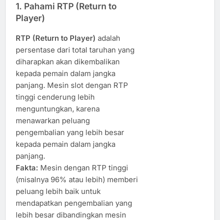
1.
Pahami RTP (Return to
Player)
RTP (Return to Player)
adalah
persentase dari total taruhan yang
diharapkan akan dikembalikan
kepada pemain dalam jangka
panjang. Mesin slot dengan RTP
tinggi cenderung lebih
menguntungkan, karena
menawarkan peluang
pengembalian yang lebih besar
kepada pemain dalam jangka
panjang.
Fakta:
Mesin dengan RTP tinggi
(misalnya 96% atau lebih) memberi
peluang lebih baik untuk
mendapatkan pengembalian yang
lebih besar dibandingkan mesin