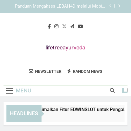
Skip
KAYA787 sebagai Platform yang Berfokus pada
to
Kemudahan Navigasi
content
Cara Menjelajahi Setiap Fitur KAYA787 secara
Sistematis
Panduan Memaksimalkan Fitur EDWINSLOT
untuk Pengalaman yang Lebih Baik
Panduan Mengakses LEBAH4D melalui Mobile
dan Desktop
KAYA787 sebagai Platform yang Berfokus pada
Kemudahan Navigasi
Life Tree
Dapatkan Solusi Kesehatan Alami Dengan
Cara Menjelajahi Setiap Fitur KAYA787 secara
NEWSLETTER
RANDOM NEWS
Ayurveda
Sistematis
Pengobatan Ayurveda Di Life Tree Ayurveda.
Perawatan Holistik Untuk Keseimbangan
MENU
Tubuh Dan Pikiran.
anduan Memaksimalkan Fitur EDWINSLOT untuk Pengalaman y
HEADLINES
 Weeks Ago