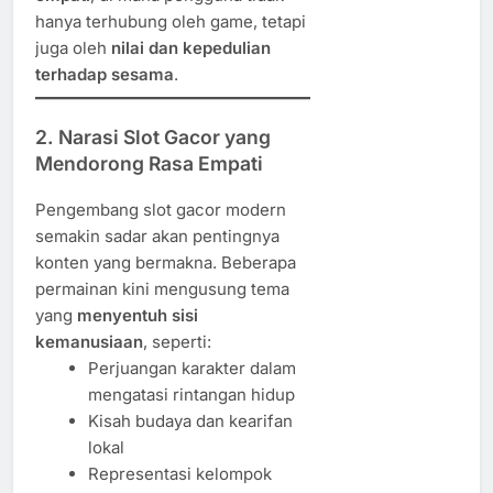
hanya terhubung oleh game, tetapi
juga oleh
nilai dan kepedulian
terhadap sesama
.
2.
Narasi Slot Gacor yang
Mendorong Rasa Empati
Pengembang slot gacor modern
semakin sadar akan pentingnya
konten yang bermakna. Beberapa
permainan kini mengusung tema
yang
menyentuh sisi
kemanusiaan
, seperti:
Perjuangan karakter dalam
mengatasi rintangan hidup
Kisah budaya dan kearifan
lokal
Representasi kelompok