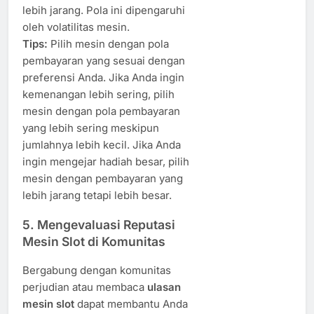
lebih jarang. Pola ini dipengaruhi
oleh volatilitas mesin.
Tips:
Pilih mesin dengan pola
pembayaran yang sesuai dengan
preferensi Anda. Jika Anda ingin
kemenangan lebih sering, pilih
mesin dengan pola pembayaran
yang lebih sering meskipun
jumlahnya lebih kecil. Jika Anda
ingin mengejar hadiah besar, pilih
mesin dengan pembayaran yang
lebih jarang tetapi lebih besar.
5.
Mengevaluasi Reputasi
Mesin Slot di Komunitas
Bergabung dengan komunitas
perjudian atau membaca
ulasan
mesin slot
dapat membantu Anda