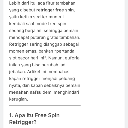
Lebih dari itu, ada fitur tambahan
yang disebut
retrigger free spin
,
yaitu ketika scatter muncul
kembali saat mode free spin
sedang berjalan, sehingga pemain
mendapat putaran gratis tambahan.
Retrigger sering dianggap sebagai
momen emas, bahkan “pertanda
slot gacor hari ini”. Namun, euforia
inilah yang bisa berubah jadi
jebakan. Artikel ini membahas
kapan retrigger menjadi peluang
nyata, dan kapan sebaiknya pemain
menahan nafsu
demi menghindari
kerugian.
1. Apa Itu Free Spin
Retrigger?