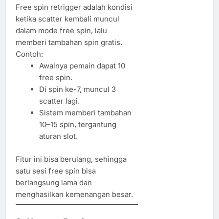
Free spin retrigger adalah kondisi
ketika scatter kembali muncul
dalam mode free spin, lalu
memberi tambahan spin gratis.
Contoh:
Awalnya pemain dapat 10
free spin.
Di spin ke-7, muncul 3
scatter lagi.
Sistem memberi tambahan
10–15 spin, tergantung
aturan slot.
Fitur ini bisa berulang, sehingga
satu sesi free spin bisa
berlangsung lama dan
menghasilkan kemenangan besar.