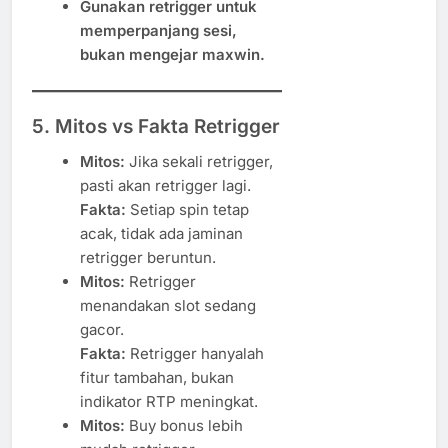
Gunakan retrigger untuk
memperpanjang sesi,
bukan mengejar maxwin.
5. Mitos vs Fakta Retrigger
Mitos:
Jika sekali retrigger,
pasti akan retrigger lagi.
Fakta:
Setiap spin tetap
acak, tidak ada jaminan
retrigger beruntun.
Mitos:
Retrigger
menandakan slot sedang
gacor.
Fakta:
Retrigger hanyalah
fitur tambahan, bukan
indikator RTP meningkat.
Mitos:
Buy bonus lebih