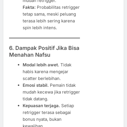
mudah retrigger.
Fakta:
Probabilitas retrigger
tetap sama, meski peluang
terasa lebih sering karena
spin lebih intens.
6. Dampak Positif Jika Bisa
Menahan Nafsu
Modal lebih awet.
Tidak
habis karena mengejar
scatter berlebihan.
Emosi stabil.
Pemain tidak
mudah kecewa jika retrigger
tidak datang.
Kepuasan terjaga.
Setiap
retrigger terasa sebagai
bonus nyata, bukan
kewajiban.