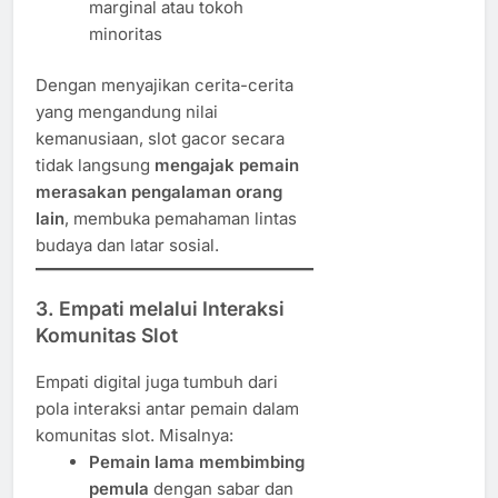
marginal atau tokoh
minoritas
Dengan menyajikan cerita-cerita
yang mengandung nilai
kemanusiaan, slot gacor secara
tidak langsung
mengajak pemain
merasakan pengalaman orang
lain
, membuka pemahaman lintas
budaya dan latar sosial.
3.
Empati melalui Interaksi
Komunitas Slot
Empati digital juga tumbuh dari
pola interaksi antar pemain dalam
komunitas slot. Misalnya:
Pemain lama membimbing
pemula
dengan sabar dan