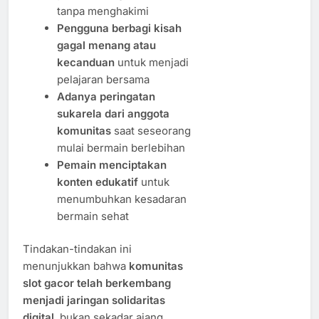
tanpa menghakimi
Pengguna berbagi kisah
gagal menang atau
kecanduan
untuk menjadi
pelajaran bersama
Adanya peringatan
sukarela dari anggota
komunitas
saat seseorang
mulai bermain berlebihan
Pemain menciptakan
konten edukatif
untuk
menumbuhkan kesadaran
bermain sehat
Tindakan-tindakan ini
menunjukkan bahwa
komunitas
slot gacor telah berkembang
menjadi jaringan solidaritas
digital
, bukan sekadar ajang