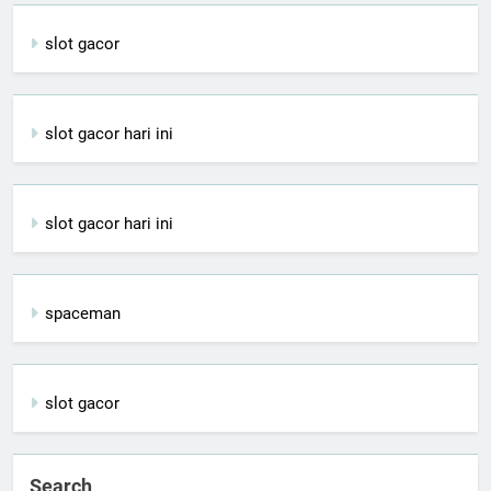
slot gacor
slot gacor hari ini
slot gacor hari ini
spaceman
slot gacor
Search