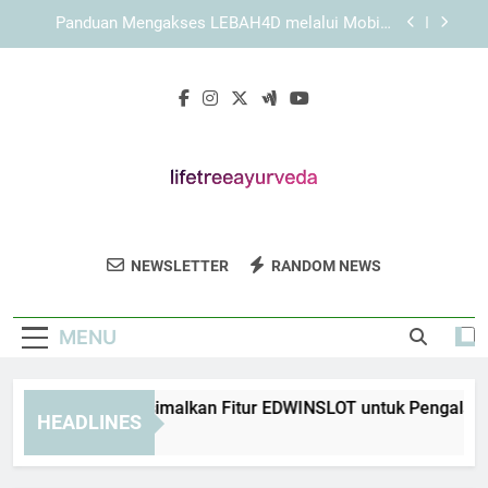
Skip
KAYA787 sebagai Platform yang Berfokus pada
to
Kemudahan Navigasi
content
Cara Menjelajahi Setiap Fitur KAYA787 secara
Sistematis
Panduan Memaksimalkan Fitur EDWINSLOT
untuk Pengalaman yang Lebih Baik
Panduan Mengakses LEBAH4D melalui Mobile
dan Desktop
KAYA787 sebagai Platform yang Berfokus pada
Kemudahan Navigasi
Life Tree
Dapatkan Solusi Kesehatan Alami Dengan
Cara Menjelajahi Setiap Fitur KAYA787 secara
NEWSLETTER
RANDOM NEWS
Ayurveda
Sistematis
Pengobatan Ayurveda Di Life Tree Ayurveda.
Perawatan Holistik Untuk Keseimbangan
MENU
Tubuh Dan Pikiran.
anduan Memaksimalkan Fitur EDWINSLOT untuk Pengalaman 
HEADLINES
 Weeks Ago