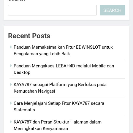
SEARCH
Recent Posts
Panduan Memaksimalkan Fitur EDWINSLOT untuk
Pengalaman yang Lebih Baik
Panduan Mengakses LEBAH4D melalui Mobile dan
Desktop
KAYA787 sebagai Platform yang Berfokus pada
Kemudahan Navigasi
Cara Menjelajahi Setiap Fitur KAYA787 secara
Sistematis
KAYA787 dan Peran Struktur Halaman dalam
Meningkatkan Kenyamanan