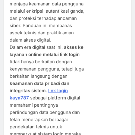
menjaga keamanan data pengguna
melalui enkripsi, autentikasi ganda,
dan proteksi terhadap ancaman
siber. Panduan ini membahas
aspek teknis dan praktik aman
dalam akses digital.
Dalam era digital saat ini,
akses ke
layanan online melalui link login
tidak hanya berkaitan dengan
kenyamanan pengguna, tetapi juga
berkaitan langsung dengan
keamanan data pribadi dan
integritas sistem
.
link login
kaya787
sebagai platform digital
memahami pentingnya
perlindungan data pengguna dan
telah menerapkan berbagai
pendekatan teknis untuk
memperkuat sistem login mereka.