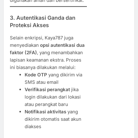
digunakan aman dan bersertifikat.
3. Autentikasi Ganda dan
Proteksi Akses
Selain enkripsi, Kaya787 juga
menyediakan
opsi autentikasi dua
faktor (2FA)
, yang menambahkan
lapisan keamanan ekstra. Proses
ini biasanya dilakukan melalui:
Kode OTP
yang dikirim via
SMS atau email
Verifikasi perangkat
jika
login dilakukan dari lokasi
atau perangkat baru
Notifikasi aktivitas
yang
dikirim otomatis saat akun
diakses