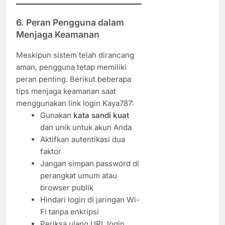
6. Peran Pengguna dalam
Menjaga Keamanan
Meskipun sistem telah dirancang
aman, pengguna tetap memiliki
peran penting. Berikut beberapa
tips menjaga keamanan saat
menggunakan link login Kaya787:
Gunakan
kata sandi kuat
dan unik untuk akun Anda
Aktifkan autentikasi dua
faktor
Jangan simpan password di
perangkat umum atau
browser publik
Hindari login di jaringan Wi-
Fi tanpa enkripsi
Periksa ulang URL login