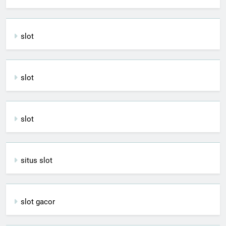
slot
slot
slot
situs slot
slot gacor