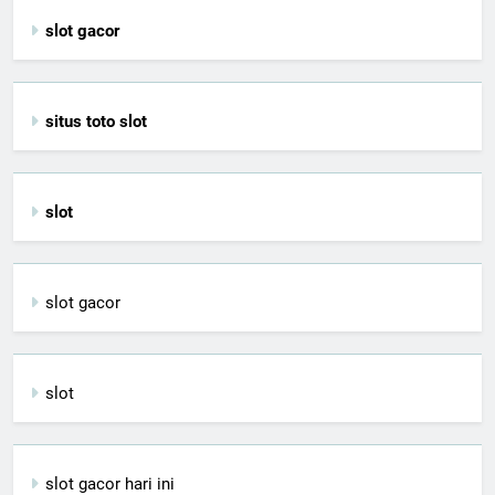
slot gacor
situs toto slot
slot
slot gacor
slot
slot gacor hari ini