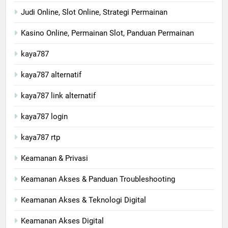
Judi Online, Slot Online, Strategi Permainan
Kasino Online, Permainan Slot, Panduan Permainan
kaya787
kaya787 alternatif
kaya787 link alternatif
kaya787 login
kaya787 rtp
Keamanan & Privasi
Keamanan Akses & Panduan Troubleshooting
Keamanan Akses & Teknologi Digital
Keamanan Akses Digital