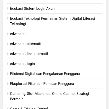
Edukasi Sistem Login Akun
Edukasi Teknologi Permainan Sistem Digital Literasi
Teknologi
edwinslot
edwinslot alternatif
edwinslot link alternatif
edwinslot login
Efisiensi Digital dan Pengalaman Pengguna
Eksplorasi Fitur dan Panduan Pengguna
Gambling, Slot Machines, Online Casino, Strategi
Bermain