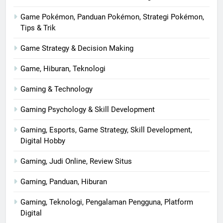
Game Pokémon, Panduan Pokémon, Strategi Pokémon,
Tips & Trik
Game Strategy & Decision Making
Game, Hiburan, Teknologi
Gaming & Technology
Gaming Psychology & Skill Development
Gaming, Esports, Game Strategy, Skill Development,
Digital Hobby
Gaming, Judi Online, Review Situs
Gaming, Panduan, Hiburan
Gaming, Teknologi, Pengalaman Pengguna, Platform
Digital