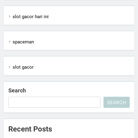
slot gacor hari ini
spaceman
slot gacor
Search
SEARCH
Recent Posts