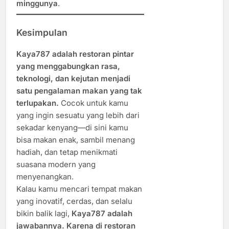
minggunya
.
Kesimpulan
Kaya787 adalah restoran pintar
yang menggabungkan rasa,
teknologi, dan kejutan menjadi
satu pengalaman makan yang tak
terlupakan.
Cocok untuk kamu
yang ingin sesuatu yang lebih dari
sekadar kenyang—di sini kamu
bisa makan enak, sambil menang
hadiah, dan tetap menikmati
suasana modern yang
menyenangkan.
Kalau kamu mencari tempat makan
yang inovatif, cerdas, dan selalu
bikin balik lagi,
Kaya787 adalah
jawabannya. Karena di restoran