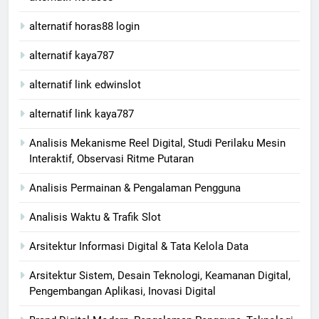
alternatif horas88 login
alternatif kaya787
alternatif link edwinslot
alternatif link kaya787
Analisis Mekanisme Reel Digital, Studi Perilaku Mesin
Interaktif, Observasi Ritme Putaran
Analisis Permainan & Pengalaman Pengguna
Analisis Waktu & Trafik Slot
Arsitektur Informasi Digital & Tata Kelola Data
Arsitektur Sistem, Desain Teknologi, Keamanan Digital,
Pengembangan Aplikasi, Inovasi Digital