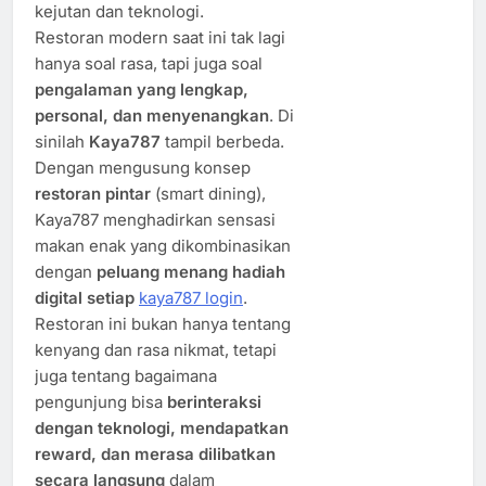
kejutan dan teknologi.
Restoran modern saat ini tak lagi
hanya soal rasa, tapi juga soal
pengalaman yang lengkap,
personal, dan menyenangkan
. Di
sinilah
Kaya787
tampil berbeda.
Dengan mengusung konsep
restoran pintar
(smart dining),
Kaya787 menghadirkan sensasi
makan enak yang dikombinasikan
dengan
peluang menang hadiah
digital setiap
kaya787 login
.
Restoran ini bukan hanya tentang
kenyang dan rasa nikmat, tetapi
juga tentang bagaimana
pengunjung bisa
berinteraksi
dengan teknologi, mendapatkan
reward, dan merasa dilibatkan
secara langsung
dalam