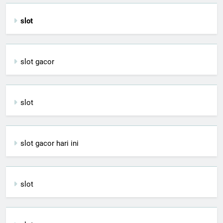
slot
slot gacor
slot
slot gacor hari ini
slot