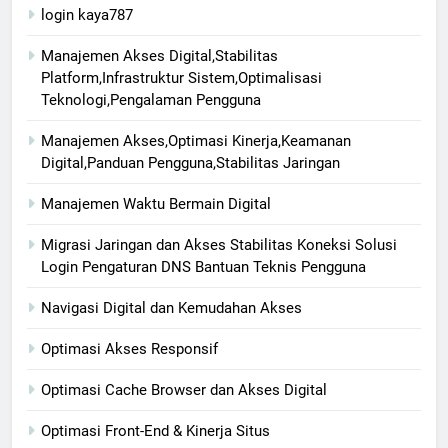
login kaya787
Manajemen Akses Digital,Stabilitas
Platform,Infrastruktur Sistem,Optimalisasi
Teknologi,Pengalaman Pengguna
Manajemen Akses,Optimasi Kinerja,Keamanan
Digital,Panduan Pengguna,Stabilitas Jaringan
Manajemen Waktu Bermain Digital
Migrasi Jaringan dan Akses Stabilitas Koneksi Solusi
Login Pengaturan DNS Bantuan Teknis Pengguna
Navigasi Digital dan Kemudahan Akses
Optimasi Akses Responsif
Optimasi Cache Browser dan Akses Digital
Optimasi Front-End & Kinerja Situs