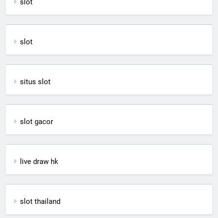
slot
slot
situs slot
slot gacor
live draw hk
slot thailand