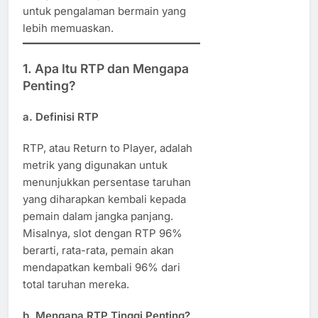
untuk pengalaman bermain yang
lebih memuaskan.
1. Apa Itu RTP dan Mengapa
Penting?
a. Definisi RTP
RTP, atau Return to Player, adalah
metrik yang digunakan untuk
menunjukkan persentase taruhan
yang diharapkan kembali kepada
pemain dalam jangka panjang.
Misalnya, slot dengan RTP 96%
berarti, rata-rata, pemain akan
mendapatkan kembali 96% dari
total taruhan mereka.
b. Mengapa RTP Tinggi Penting?