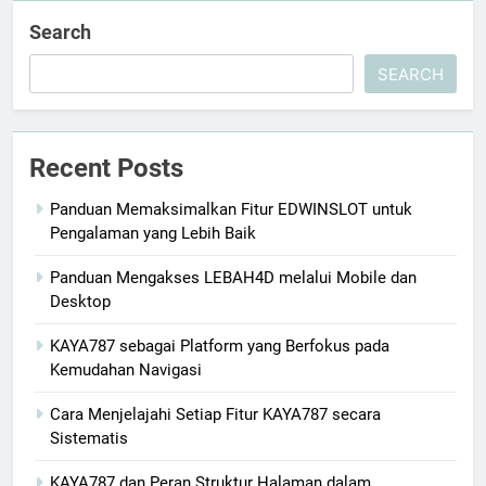
Search
SEARCH
Recent Posts
Panduan Memaksimalkan Fitur EDWINSLOT untuk
Pengalaman yang Lebih Baik
Panduan Mengakses LEBAH4D melalui Mobile dan
Desktop
KAYA787 sebagai Platform yang Berfokus pada
Kemudahan Navigasi
Cara Menjelajahi Setiap Fitur KAYA787 secara
Sistematis
KAYA787 dan Peran Struktur Halaman dalam