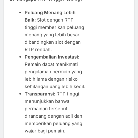
Peluang Menang Lebih
Baik
: Slot dengan RTP
tinggi memberikan peluang
menang yang lebih besar
dibandingkan slot dengan
RTP rendah.
Pengembalian Investasi
:
Pemain dapat menikmati
pengalaman bermain yang
lebih lama dengan risiko
kehilangan uang lebih kecil.
Transparansi
: RTP tinggi
menunjukkan bahwa
permainan tersebut
dirancang dengan adil dan
memberikan peluang yang
wajar bagi pemain.