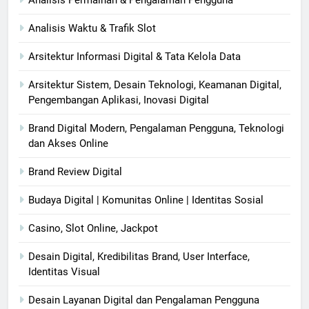
Analisis Permainan & Pengalaman Pengguna
Analisis Waktu & Trafik Slot
Arsitektur Informasi Digital & Tata Kelola Data
Arsitektur Sistem, Desain Teknologi, Keamanan Digital,
Pengembangan Aplikasi, Inovasi Digital
Brand Digital Modern, Pengalaman Pengguna, Teknologi
dan Akses Online
Brand Review Digital
Budaya Digital | Komunitas Online | Identitas Sosial
Casino, Slot Online, Jackpot
Desain Digital, Kredibilitas Brand, User Interface,
Identitas Visual
Desain Layanan Digital dan Pengalaman Pengguna