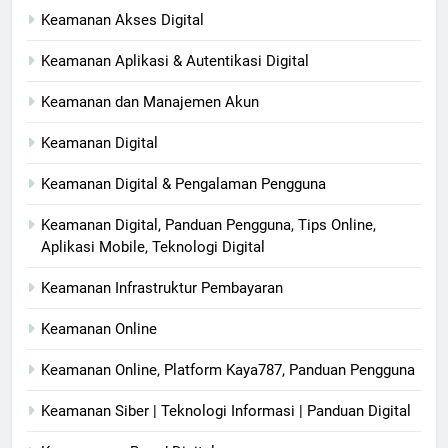
Keamanan Akses Digital
Keamanan Aplikasi & Autentikasi Digital
Keamanan dan Manajemen Akun
Keamanan Digital
Keamanan Digital & Pengalaman Pengguna
Keamanan Digital, Panduan Pengguna, Tips Online,
Aplikasi Mobile, Teknologi Digital
Keamanan Infrastruktur Pembayaran
Keamanan Online
Keamanan Online, Platform Kaya787, Panduan Pengguna
Keamanan Siber | Teknologi Informasi | Panduan Digital