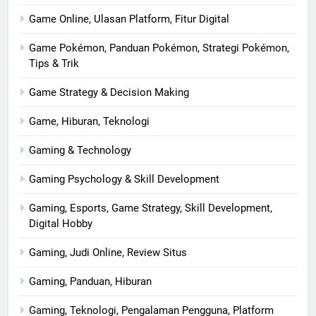
Game Online, Ulasan Platform, Fitur Digital
Game Pokémon, Panduan Pokémon, Strategi Pokémon,
Tips & Trik
Game Strategy & Decision Making
Game, Hiburan, Teknologi
Gaming & Technology
Gaming Psychology & Skill Development
Gaming, Esports, Game Strategy, Skill Development,
Digital Hobby
Gaming, Judi Online, Review Situs
Gaming, Panduan, Hiburan
Gaming, Teknologi, Pengalaman Pengguna, Platform