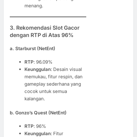
menang.
3. Rekomendasi Slot Gacor
dengan RTP di Atas 96%
a. Starburst (NetEnt)
RTP
: 96.09%
Keunggulan
: Desain visual
memukau, fitur respin, dan
gameplay sederhana yang
cocok untuk semua
kalangan.
b. Gonzo’s Quest (NetEnt)
RTP
: 96%
Keunggulan
: Fitur