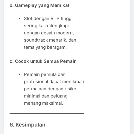
b. Gameplay yang Memikat
Slot dengan RTP tinggi
sering kali dilengkapi
dengan desain modern,
soundtrack menarik, dan
tema yang beragam.
c. Cocok untuk Semua Pemain
Pemain pemula dan
profesional dapat menikmati
permainan dengan risiko
minimal dan peluang
menang maksimal.
6. Kesimpulan