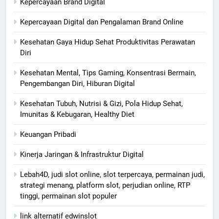
Kepercayaan Brand Digital
Kepercayaan Digital dan Pengalaman Brand Online
Kesehatan Gaya Hidup Sehat Produktivitas Perawatan
Diri
Kesehatan Mental, Tips Gaming, Konsentrasi Bermain,
Pengembangan Diri, Hiburan Digital
Kesehatan Tubuh, Nutrisi & Gizi, Pola Hidup Sehat,
Imunitas & Kebugaran, Healthy Diet
Keuangan Pribadi
Kinerja Jaringan & Infrastruktur Digital
Lebah4D, judi slot online, slot terpercaya, permainan judi,
strategi menang, platform slot, perjudian online, RTP
tinggi, permainan slot populer
link alternatif edwinslot