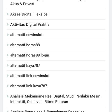
Akun & Privasi
Akses Digital Fleksibel
Aktivitas Digital Praktis
alternatif edwinslot
alternatif horas88
alternatif horas88 login
alternatif kaya787
alternatif link edwinslot
alternatif link kaya787
Analisis Mekanisme Reel Digital, Studi Perilaku Mesin
Interaktif, Observasi Ritme Putaran