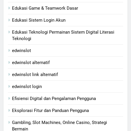
Edukasi Game & Teamwork Dasar
Edukasi Sistem Login Akun
Edukasi Teknologi Permainan Sistem Digital Literasi
Teknologi
edwinslot
edwinslot alternatif
edwinslot link alternatif
edwinslot login
Efisiensi Digital dan Pengalaman Pengguna
Eksplorasi Fitur dan Panduan Pengguna
Gambling, Slot Machines, Online Casino, Strategi
Bermain