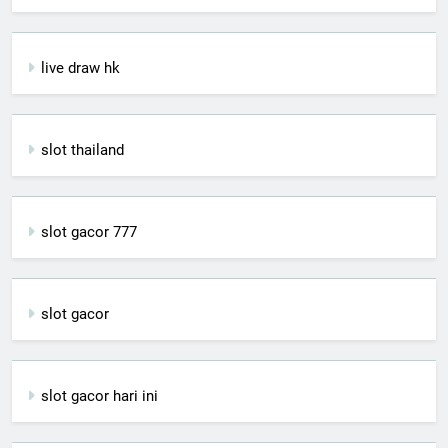
live draw hk
slot thailand
slot gacor 777
slot gacor
slot gacor hari ini