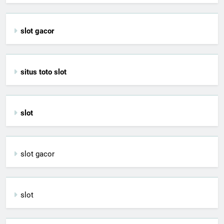
slot gacor
situs toto slot
slot
slot gacor
slot