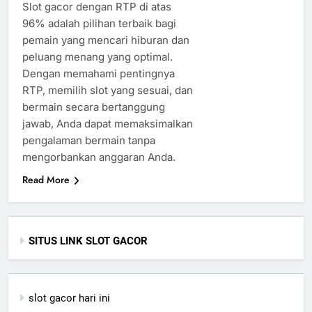
Slot gacor dengan RTP di atas
96% adalah pilihan terbaik bagi
pemain yang mencari hiburan dan
peluang menang yang optimal.
Dengan memahami pentingnya
RTP, memilih slot yang sesuai, dan
bermain secara bertanggung
jawab, Anda dapat memaksimalkan
pengalaman bermain tanpa
mengorbankan anggaran Anda.
Read More
SITUS LINK SLOT GACOR
slot gacor hari ini