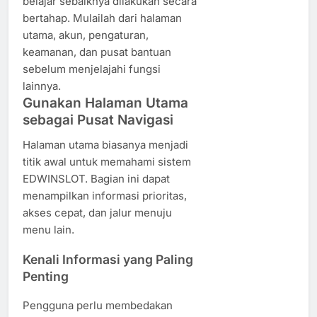
belajar sebaiknya dilakukan secara
bertahap. Mulailah dari halaman
utama, akun, pengaturan,
keamanan, dan pusat bantuan
sebelum menjelajahi fungsi
lainnya.
Gunakan Halaman Utama
sebagai Pusat Navigasi
Halaman utama biasanya menjadi
titik awal untuk memahami sistem
EDWINSLOT. Bagian ini dapat
menampilkan informasi prioritas,
akses cepat, dan jalur menuju
menu lain.
Kenali Informasi yang Paling
Penting
Pengguna perlu membedakan