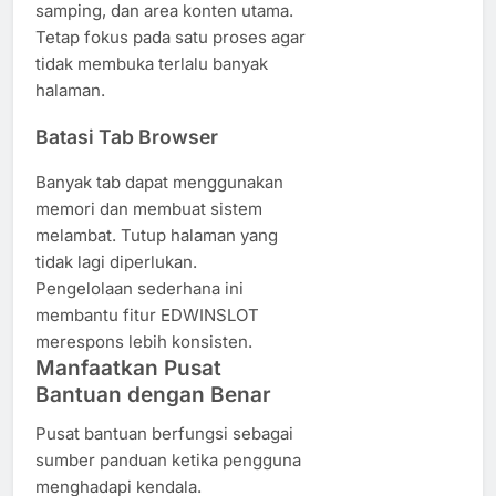
samping, dan area konten utama.
Tetap fokus pada satu proses agar
tidak membuka terlalu banyak
halaman.
Batasi Tab Browser
Banyak tab dapat menggunakan
memori dan membuat sistem
melambat. Tutup halaman yang
tidak lagi diperlukan.
Pengelolaan sederhana ini
membantu fitur EDWINSLOT
merespons lebih konsisten.
Manfaatkan Pusat
Bantuan dengan Benar
Pusat bantuan berfungsi sebagai
sumber panduan ketika pengguna
menghadapi kendala.