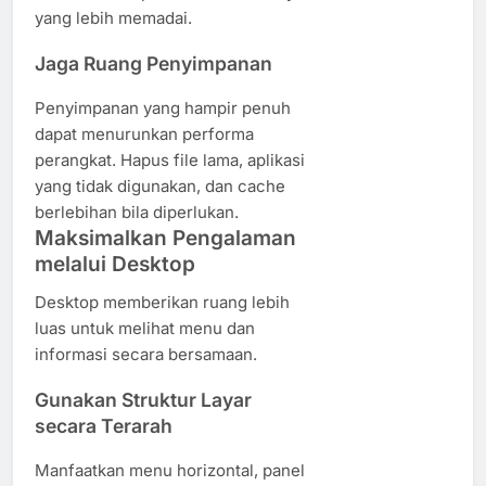
yang lebih memadai.
Jaga Ruang Penyimpanan
Penyimpanan yang hampir penuh
dapat menurunkan performa
perangkat. Hapus file lama, aplikasi
yang tidak digunakan, dan cache
berlebihan bila diperlukan.
Maksimalkan Pengalaman
melalui Desktop
Desktop memberikan ruang lebih
luas untuk melihat menu dan
informasi secara bersamaan.
Gunakan Struktur Layar
secara Terarah
Manfaatkan menu horizontal, panel