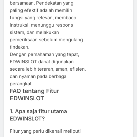
bersamaan. Pendekatan yang
paling efektif adalah memilih
fungsi yang relevan, membaca
instruksi, menunggu respons
sistem, dan melakukan
pemeriksaan sebelum mengulang
tindakan.
Dengan pemahaman yang tepat,
EDWINSLOT dapat digunakan
secara lebih terarah, aman, efisien,
dan nyaman pada berbagai
perangkat.
FAQ tentang Fitur
EDWINSLOT
1. Apa saja fitur utama
EDWINSLOT?
Fitur yang perlu dikenali meliputi