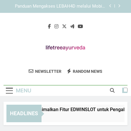
Skip
KAYA787 sebagai Platform yang Berfokus pada
to
Kemudahan Navigasi
content
Cara Menjelajahi Setiap Fitur KAYA787 secara
Sistematis
Panduan Memaksimalkan Fitur EDWINSLOT
untuk Pengalaman yang Lebih Baik
Panduan Mengakses LEBAH4D melalui Mobile
dan Desktop
KAYA787 sebagai Platform yang Berfokus pada
Kemudahan Navigasi
Life Tree
Dapatkan Solusi Kesehatan Alami Dengan
Cara Menjelajahi Setiap Fitur KAYA787 secara
NEWSLETTER
RANDOM NEWS
Ayurveda
Sistematis
Pengobatan Ayurveda Di Life Tree Ayurveda.
Perawatan Holistik Untuk Keseimbangan
MENU
Tubuh Dan Pikiran.
nduan Memaksimalkan Fitur EDWINSLOT untuk Pengalaman y
HEADLINES
Weeks Ago