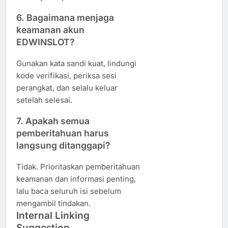
6. Bagaimana menjaga
keamanan akun
EDWINSLOT?
Gunakan kata sandi kuat, lindungi
kode verifikasi, periksa sesi
perangkat, dan selalu keluar
setelah selesai.
7. Apakah semua
pemberitahuan harus
langsung ditanggapi?
Tidak. Prioritaskan pemberitahuan
keamanan dan informasi penting,
lalu baca seluruh isi sebelum
mengambil tindakan.
Internal Linking
Suggestion