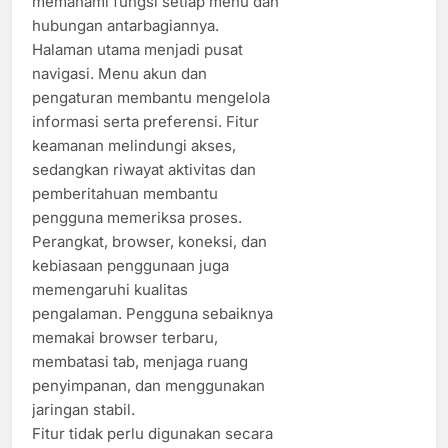
memahami fungsi setiap menu dan
hubungan antarbagiannya.
Halaman utama menjadi pusat
navigasi. Menu akun dan
pengaturan membantu mengelola
informasi serta preferensi. Fitur
keamanan melindungi akses,
sedangkan riwayat aktivitas dan
pemberitahuan membantu
pengguna memeriksa proses.
Perangkat, browser, koneksi, dan
kebiasaan penggunaan juga
memengaruhi kualitas
pengalaman. Pengguna sebaiknya
memakai browser terbaru,
membatasi tab, menjaga ruang
penyimpanan, dan menggunakan
jaringan stabil.
Fitur tidak perlu digunakan secara