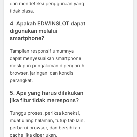
dan mendeteksi penggunaan yang
tidak biasa.
4. Apakah EDWINSLOT dapat
digunakan melalui
smartphone?
Tampilan responsif umumnya
dapat menyesuaikan smartphone,
meskipun pengalaman dipengaruhi
browser, jaringan, dan kondisi
perangkat.
5. Apa yang harus dilakukan
jika fitur tidak merespons?
Tunggu proses, periksa koneksi,
muat ulang halaman, tutup tab lain,
perbarui browser, dan bersihkan
cache jika diperlukan.