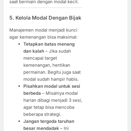
saat bermain dengan modal kecil.
5. Kelola Modal Dengan Bijak
Manajemen modal menjadi kunci
agar kemenangan bisa maksimal:
Tetapkan batas menang
dan kalah
– Jika sudah
mencapai target
kemenangan, hentikan
permainan. Begitu juga saat
modal sudah hampir habis.
Pisahkan modal untuk sesi
berbeda
– Misalnya modal
harian dibagi menjadi 3 sesi,
agar tetap bisa mencoba
beberapa strategi.
Jangan tergoda taruhan
besar mendadak
– Ini