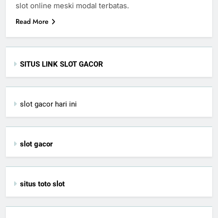
slot online meski modal terbatas.
Read More
SITUS LINK SLOT GACOR
slot gacor hari ini
slot gacor
situs toto slot