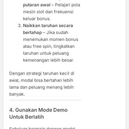
putaran awal
– Pelajari pola
mesin slot dan frekuensi
keluar bonus.
Naikkan taruhan secara
bertahap
– Jika sudah
menemukan momen bonus
atau free spin, tingkatkan
taruhan untuk peluang
kemenangan lebih besar.
Dengan strategi taruhan kecil di
awal, modal bisa bertahan lebih
lama dan peluang menang lebih
banyak.
4. Gunakan Mode Demo
Untuk Berlatih
Sebelum bermain dengan modal