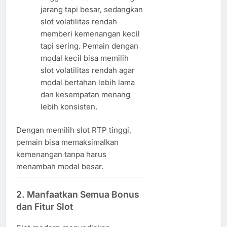
jarang tapi besar, sedangkan
slot volatilitas rendah
memberi kemenangan kecil
tapi sering. Pemain dengan
modal kecil bisa memilih
slot volatilitas rendah agar
modal bertahan lebih lama
dan kesempatan menang
lebih konsisten.
Dengan memilih slot RTP tinggi,
pemain bisa memaksimalkan
kemenangan tanpa harus
menambah modal besar.
2. Manfaatkan Semua Bonus
dan Fitur Slot