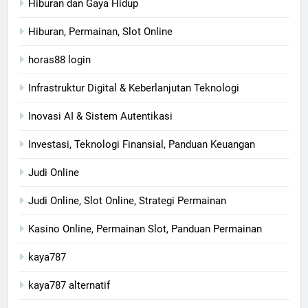
Hiburan dan Gaya Hidup
Hiburan, Permainan, Slot Online
horas88 login
Infrastruktur Digital & Keberlanjutan Teknologi
Inovasi AI & Sistem Autentikasi
Investasi, Teknologi Finansial, Panduan Keuangan
Judi Online
Judi Online, Slot Online, Strategi Permainan
Kasino Online, Permainan Slot, Panduan Permainan
kaya787
kaya787 alternatif