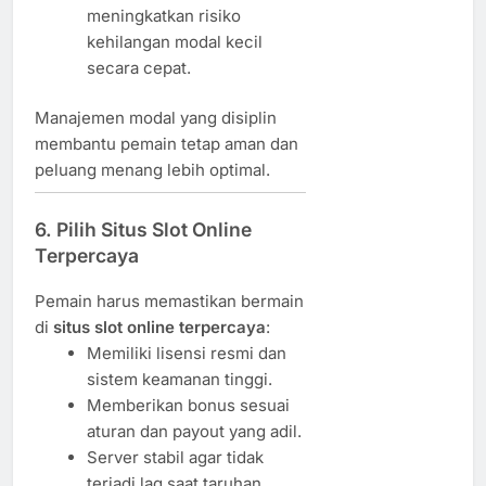
meningkatkan risiko
kehilangan modal kecil
secara cepat.
Manajemen modal yang disiplin
membantu pemain tetap aman dan
peluang menang lebih optimal.
6. Pilih Situs Slot Online
Terpercaya
Pemain harus memastikan bermain
di
situs slot online terpercaya
:
Memiliki lisensi resmi dan
sistem keamanan tinggi.
Memberikan bonus sesuai
aturan dan payout yang adil.
Server stabil agar tidak
terjadi lag saat taruhan