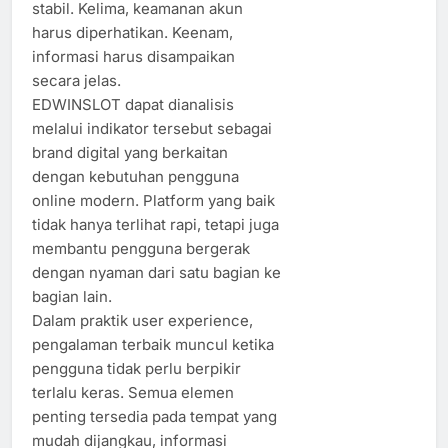
stabil. Kelima, keamanan akun
harus diperhatikan. Keenam,
informasi harus disampaikan
secara jelas.
EDWINSLOT dapat dianalisis
melalui indikator tersebut sebagai
brand digital yang berkaitan
dengan kebutuhan pengguna
online modern. Platform yang baik
tidak hanya terlihat rapi, tetapi juga
membantu pengguna bergerak
dengan nyaman dari satu bagian ke
bagian lain.
Dalam praktik user experience,
pengalaman terbaik muncul ketika
pengguna tidak perlu berpikir
terlalu keras. Semua elemen
penting tersedia pada tempat yang
mudah dijangkau, informasi