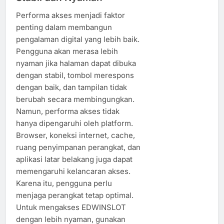
Performa akses menjadi faktor
penting dalam membangun
pengalaman digital yang lebih baik.
Pengguna akan merasa lebih
nyaman jika halaman dapat dibuka
dengan stabil, tombol merespons
dengan baik, dan tampilan tidak
berubah secara membingungkan.
Namun, performa akses tidak
hanya dipengaruhi oleh platform.
Browser, koneksi internet, cache,
ruang penyimpanan perangkat, dan
aplikasi latar belakang juga dapat
memengaruhi kelancaran akses.
Karena itu, pengguna perlu
menjaga perangkat tetap optimal.
Untuk mengakses EDWINSLOT
dengan lebih nyaman, gunakan