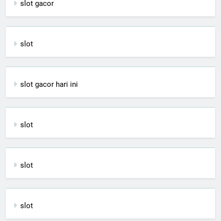
slot gacor
slot
slot gacor hari ini
slot
slot
slot