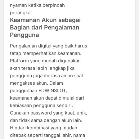
nyaman ketika berpindah
perangkat.
Keamanan Akun sebagai
Bagian dari Pengalaman
Pengguna
Pengalaman digital yang baik harus
tetap memperhatikan keamanan.
Platform yang mudah digunakan
akan terasa lebih lengkap jika
pengguna juga merasa aman saat
mengakses akun. Dalam
penggunaan EDWINSLOT,
keamanan akun dapat dimulai dari
kebiasaan pengguna sendiri.
Gunakan password yang kuat, unik,
dan tidak sama dengan akun lain.
Hindari kombinasi yang mudah
ditebak seperti tanggal lahir, nama