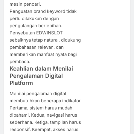
mesin pencari.
Penguatan brand keyword tidak
perlu dilakukan dengan
pengulangan berlebihan.
Penyebutan EDWINSLOT
sebaiknya tetap natural, didukung
pembahasan relevan, dan
memberikan manfaat nyata bagi
pembaca.
Keahlian dalam Menilai
Pengalaman Digital
Platform
Menilai pengalaman digital
membutuhkan beberapa indikator.
Pertama, sistem harus mudah
dipahami. Kedua, navigasi harus
sederhana. Ketiga, tampilan harus
responsif. Keempat, akses harus