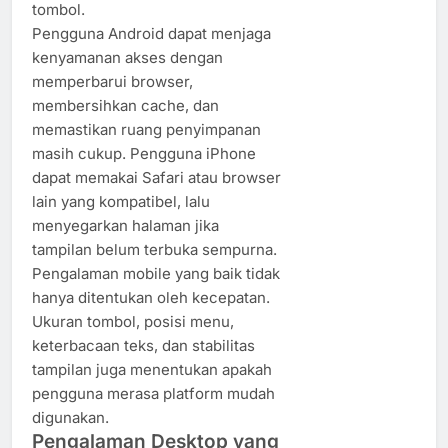
tombol.
Pengguna Android dapat menjaga
kenyamanan akses dengan
memperbarui browser,
membersihkan cache, dan
memastikan ruang penyimpanan
masih cukup. Pengguna iPhone
dapat memakai Safari atau browser
lain yang kompatibel, lalu
menyegarkan halaman jika
tampilan belum terbuka sempurna.
Pengalaman mobile yang baik tidak
hanya ditentukan oleh kecepatan.
Ukuran tombol, posisi menu,
keterbacaan teks, dan stabilitas
tampilan juga menentukan apakah
pengguna merasa platform mudah
digunakan.
Pengalaman Desktop yang