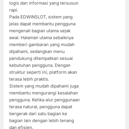
logis dan informasi yang tersusun
rapi.
Pada EDWINSLOT, sistem yang
jelas dapat membantu pengguna
mengenali bagian utama sejak
awal. Halaman utama sebaiknya
memberi gambaran yang mudah
dipahami, sedangkan menu
pendukung ditempatkan sesuai
kebutuhan pengguna. Dengan
struktur seperti ini, platform akan
terasa lebih praktis.
Sistem yang mudah dipahami juga
membantu mengurangi kesalahan
pengguna. Ketika alur penggunaan
terasa natural, pengguna dapat
bergerak dari satu bagian ke
bagian lain dengan lebih tenang
dan efisien.