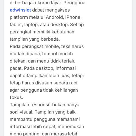
di berbagai ukuran layar. Pengguna
edwinslot
dapat mengakses
platform melalui Android, iPhone,
tablet, laptop, atau desktop. Setiap
perangkat memiliki kebutuhan
tampilan yang berbeda.
Pada perangkat mobile, teks harus
mudah dibaca, tombol mudah
ditekan, dan menu tidak terlalu
padat. Pada desktop, informasi
dapat ditampilkan lebih luas, tetapi
tetap harus disusun secara rapi
agar pengguna tidak kehilangan
fokus.
Tampilan responsif bukan hanya
soal visual. Tampilan yang baik
membantu pengguna memahami
informasi lebih cepat, menemukan
menu penting, dan merasa lebih