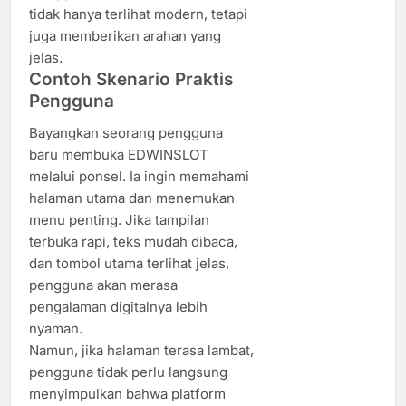
tidak hanya terlihat modern, tetapi
juga memberikan arahan yang
jelas.
Contoh Skenario Praktis
Pengguna
Bayangkan seorang pengguna
baru membuka EDWINSLOT
melalui ponsel. Ia ingin memahami
halaman utama dan menemukan
menu penting. Jika tampilan
terbuka rapi, teks mudah dibaca,
dan tombol utama terlihat jelas,
pengguna akan merasa
pengalaman digitalnya lebih
nyaman.
Namun, jika halaman terasa lambat,
pengguna tidak perlu langsung
menyimpulkan bahwa platform