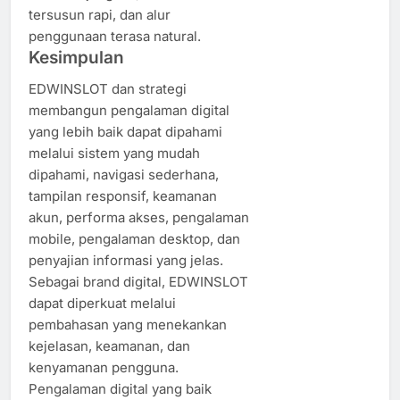
tersusun rapi, dan alur
penggunaan terasa natural.
Kesimpulan
EDWINSLOT dan strategi
membangun pengalaman digital
yang lebih baik dapat dipahami
melalui sistem yang mudah
dipahami, navigasi sederhana,
tampilan responsif, keamanan
akun, performa akses, pengalaman
mobile, pengalaman desktop, dan
penyajian informasi yang jelas.
Sebagai brand digital, EDWINSLOT
dapat diperkuat melalui
pembahasan yang menekankan
kejelasan, keamanan, dan
kenyamanan pengguna.
Pengalaman digital yang baik