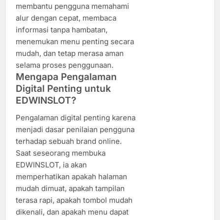
membantu pengguna memahami
alur dengan cepat, membaca
informasi tanpa hambatan,
menemukan menu penting secara
mudah, dan tetap merasa aman
selama proses penggunaan.
Mengapa Pengalaman
Digital Penting untuk
EDWINSLOT?
Pengalaman digital penting karena
menjadi dasar penilaian pengguna
terhadap sebuah brand online.
Saat seseorang membuka
EDWINSLOT, ia akan
memperhatikan apakah halaman
mudah dimuat, apakah tampilan
terasa rapi, apakah tombol mudah
dikenali, dan apakah menu dapat