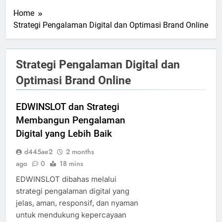
Home
Strategi Pengalaman Digital dan Optimasi Brand Online
Strategi Pengalaman Digital dan
Optimasi Brand Online
EDWINSLOT dan Strategi
Membangun Pengalaman
Digital yang Lebih Baik
d445ae2
2 months
ago
0
18 mins
EDWINSLOT dibahas melalui
strategi pengalaman digital yang
jelas, aman, responsif, dan nyaman
untuk mendukung kepercayaan