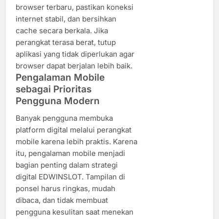
browser terbaru, pastikan koneksi
internet stabil, dan bersihkan
cache secara berkala. Jika
perangkat terasa berat, tutup
aplikasi yang tidak diperlukan agar
browser dapat berjalan lebih baik.
Pengalaman Mobile
sebagai Prioritas
Pengguna Modern
Banyak pengguna membuka
platform digital melalui perangkat
mobile karena lebih praktis. Karena
itu, pengalaman mobile menjadi
bagian penting dalam strategi
digital EDWINSLOT. Tampilan di
ponsel harus ringkas, mudah
dibaca, dan tidak membuat
pengguna kesulitan saat menekan