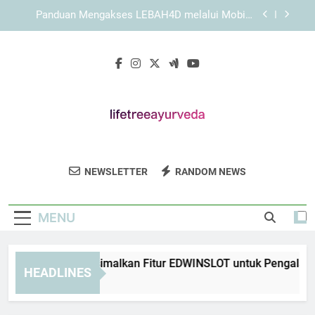
Skip
KAYA787 sebagai Platform yang Berfokus pada
to
Kemudahan Navigasi
content
Cara Menjelajahi Setiap Fitur KAYA787 secara
Sistematis
Panduan Memaksimalkan Fitur EDWINSLOT
untuk Pengalaman yang Lebih Baik
Panduan Mengakses LEBAH4D melalui Mobile
dan Desktop
KAYA787 sebagai Platform yang Berfokus pada
Kemudahan Navigasi
Life Tree
Dapatkan Solusi Kesehatan Alami Dengan
Cara Menjelajahi Setiap Fitur KAYA787 secara
NEWSLETTER
RANDOM NEWS
Ayurveda
Sistematis
Pengobatan Ayurveda Di Life Tree Ayurveda.
Perawatan Holistik Untuk Keseimbangan
MENU
Tubuh Dan Pikiran.
nduan Memaksimalkan Fitur EDWINSLOT untuk Pengalaman y
HEADLINES
Weeks Ago