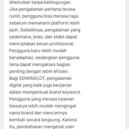
ditemukan tanpa kebingungan.
Jika pengalaman pertama terasa
rumit, pengguna bisa merasa ragu
sebelum memahami platform lebih
jauh. Sebaliknya, pengalaman yang
sederhana, jelas, dan stabil dapat
menciptakan kesan profesional.
Pengguna baru lebih mudah
beradaptasi, sedangkan pengguna
lama dapat mengakses bagian
penting dengan lebih efisien.
Bagi EDWINSLOT, pengalaman
digital yang baik juga berperan
dalam memperkuat brand keyword.
Pengguna yang merasa nyaman
biasanya lebih mudah mengingat
nama brand dan mencarinya
kembali secara langsung. Karena
itu, pembahasan mengenai user