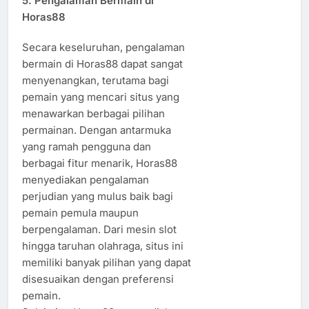
5.
Pengalaman Bermain di
Horas88
Secara keseluruhan, pengalaman
bermain di Horas88 dapat sangat
menyenangkan, terutama bagi
pemain yang mencari situs yang
menawarkan berbagai pilihan
permainan. Dengan antarmuka
yang ramah pengguna dan
berbagai fitur menarik, Horas88
menyediakan pengalaman
perjudian yang mulus baik bagi
pemain pemula maupun
berpengalaman. Dari mesin slot
hingga taruhan olahraga, situs ini
memiliki banyak pilihan yang dapat
disesuaikan dengan preferensi
pemain.