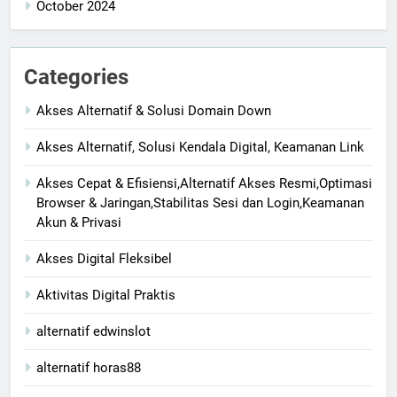
October 2024
Categories
Akses Alternatif & Solusi Domain Down
Akses Alternatif, Solusi Kendala Digital, Keamanan Link
Akses Cepat & Efisiensi,Alternatif Akses Resmi,Optimasi
Browser & Jaringan,Stabilitas Sesi dan Login,Keamanan
Akun & Privasi
Akses Digital Fleksibel
Aktivitas Digital Praktis
alternatif edwinslot
alternatif horas88