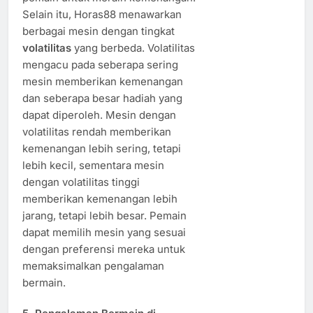
Selain itu, Horas88 menawarkan
berbagai mesin dengan tingkat
volatilitas
yang berbeda. Volatilitas
mengacu pada seberapa sering
mesin memberikan kemenangan
dan seberapa besar hadiah yang
dapat diperoleh. Mesin dengan
volatilitas rendah memberikan
kemenangan lebih sering, tetapi
lebih kecil, sementara mesin
dengan volatilitas tinggi
memberikan kemenangan lebih
jarang, tetapi lebih besar. Pemain
dapat memilih mesin yang sesuai
dengan preferensi mereka untuk
memaksimalkan pengalaman
bermain.