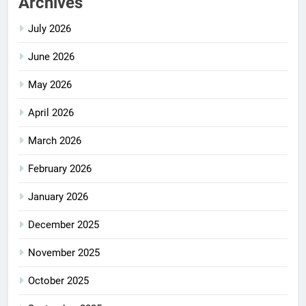
Archives
July 2026
June 2026
May 2026
April 2026
March 2026
February 2026
January 2026
December 2025
November 2025
October 2025