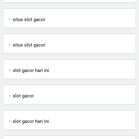
situs slot gacor
situs slot gacor
slot gacor hari ini
slot gacor
slot gacor hari ini