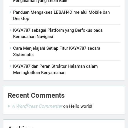
Pengalaman yang Lebih Baik
Panduan Mengakses LEBAH4D melalui Mobile dan
Desktop
KAYA787 sebagai Platform yang Berfokus pada
Kemudahan Navigasi
Cara Menjelajahi Setiap Fitur KAYA787 secara
Sistematis
KAYA787 dan Peran Struktur Halaman dalam
Meningkatkan Kenyamanan
Recent Comments
A WordPress Commenter
on
Hello world!