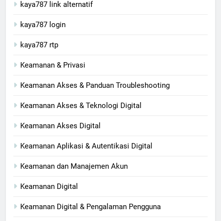
kaya787 link alternatif
kaya787 login
kaya787 rtp
Keamanan & Privasi
Keamanan Akses & Panduan Troubleshooting
Keamanan Akses & Teknologi Digital
Keamanan Akses Digital
Keamanan Aplikasi & Autentikasi Digital
Keamanan dan Manajemen Akun
Keamanan Digital
Keamanan Digital & Pengalaman Pengguna