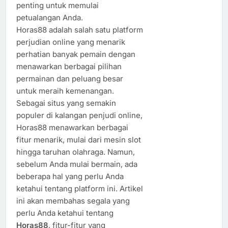
penting untuk memulai
petualangan Anda.
Horas88 adalah salah satu platform
perjudian online yang menarik
perhatian banyak pemain dengan
menawarkan berbagai pilihan
permainan dan peluang besar
untuk meraih kemenangan.
Sebagai situs yang semakin
populer di kalangan penjudi online,
Horas88 menawarkan berbagai
fitur menarik, mulai dari mesin slot
hingga taruhan olahraga. Namun,
sebelum Anda mulai bermain, ada
beberapa hal yang perlu Anda
ketahui tentang platform ini. Artikel
ini akan membahas segala yang
perlu Anda ketahui tentang
Horas88
, fitur-fitur yang