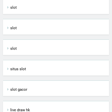
slot
slot
slot
situs slot
slot gacor
live draw hk