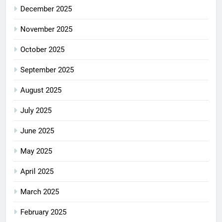
December 2025
November 2025
October 2025
September 2025
August 2025
July 2025
June 2025
May 2025
April 2025
March 2025
February 2025