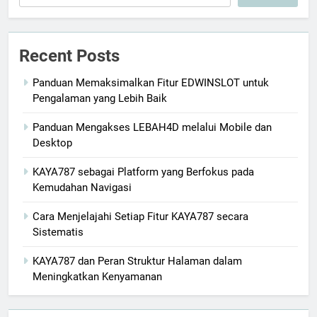
Recent Posts
Panduan Memaksimalkan Fitur EDWINSLOT untuk
Pengalaman yang Lebih Baik
Panduan Mengakses LEBAH4D melalui Mobile dan
Desktop
KAYA787 sebagai Platform yang Berfokus pada
Kemudahan Navigasi
Cara Menjelajahi Setiap Fitur KAYA787 secara
Sistematis
KAYA787 dan Peran Struktur Halaman dalam
Meningkatkan Kenyamanan