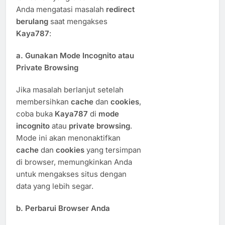
Anda mengatasi masalah
redirect
berulang
saat mengakses
Kaya787
:
a.
Gunakan Mode Incognito atau
Private Browsing
Jika masalah berlanjut setelah
membersihkan
cache
dan
cookies
,
coba buka
Kaya787
di
mode
incognito
atau
private browsing
.
Mode ini akan menonaktifkan
cache
dan
cookies
yang tersimpan
di browser, memungkinkan Anda
untuk mengakses situs dengan
data yang lebih segar.
b.
Perbarui Browser Anda