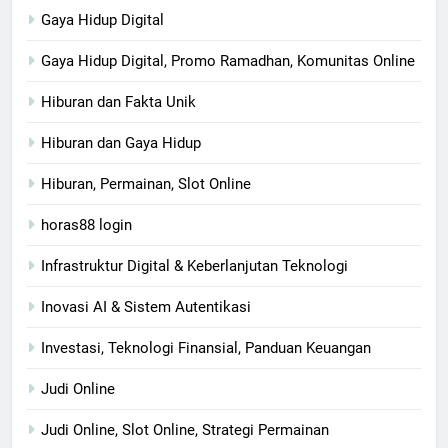
Gaya Hidup Digital
Gaya Hidup Digital, Promo Ramadhan, Komunitas Online
Hiburan dan Fakta Unik
Hiburan dan Gaya Hidup
Hiburan, Permainan, Slot Online
horas88 login
Infrastruktur Digital & Keberlanjutan Teknologi
Inovasi AI & Sistem Autentikasi
Investasi, Teknologi Finansial, Panduan Keuangan
Judi Online
Judi Online, Slot Online, Strategi Permainan