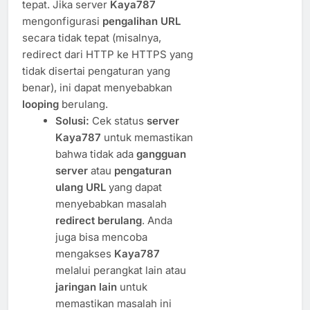
tepat. Jika server
Kaya787
mengonfigurasi
pengalihan URL
secara tidak tepat (misalnya,
redirect dari HTTP ke HTTPS yang
tidak disertai pengaturan yang
benar), ini dapat menyebabkan
looping
berulang.
Solusi:
Cek status
server
Kaya787
untuk memastikan
bahwa tidak ada
gangguan
server
atau
pengaturan
ulang URL
yang dapat
menyebabkan masalah
redirect berulang
. Anda
juga bisa mencoba
mengakses
Kaya787
melalui perangkat lain atau
jaringan lain
untuk
memastikan masalah ini