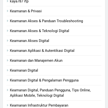
kaya787 rtp
Keamanan & Privasi
Keamanan Akses & Panduan Troubleshooting
Keamanan Akses & Teknologi Digital
Keamanan Akses Digital
Keamanan Aplikasi & Autentikasi Digital
Keamanan dan Manajemen Akun
Keamanan Digital
Keamanan Digital & Pengalaman Pengguna
Keamanan Digital, Panduan Pengguna, Tips Online,
Aplikasi Mobile, Teknologi Digital
Keamanan Infrastruktur Pembayaran