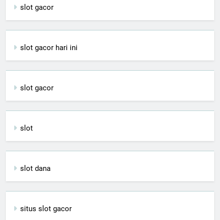
slot gacor
slot gacor hari ini
slot gacor
slot
slot dana
situs slot gacor