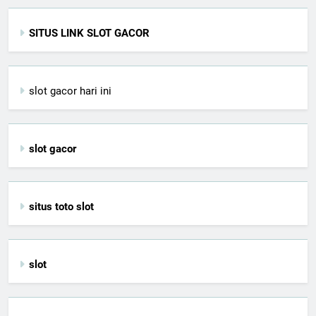
SITUS LINK SLOT GACOR
slot gacor hari ini
slot gacor
situs toto slot
slot