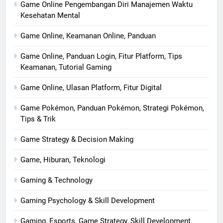
Game Online Pengembangan Diri Manajemen Waktu
Kesehatan Mental
Game Online, Keamanan Online, Panduan
Game Online, Panduan Login, Fitur Platform, Tips
Keamanan, Tutorial Gaming
Game Online, Ulasan Platform, Fitur Digital
Game Pokémon, Panduan Pokémon, Strategi Pokémon,
Tips & Trik
Game Strategy & Decision Making
Game, Hiburan, Teknologi
Gaming & Technology
Gaming Psychology & Skill Development
Gaming, Esports, Game Strategy, Skill Development,