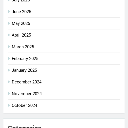
July 2025
June 2025
May 2025
April 2025
March 2025
February 2025
January 2025
December 2024
November 2024
October 2024