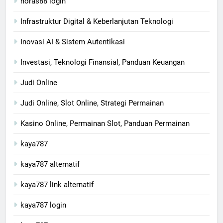
horas88 login
Infrastruktur Digital & Keberlanjutan Teknologi
Inovasi AI & Sistem Autentikasi
Investasi, Teknologi Finansial, Panduan Keuangan
Judi Online
Judi Online, Slot Online, Strategi Permainan
Kasino Online, Permainan Slot, Panduan Permainan
kaya787
kaya787 alternatif
kaya787 link alternatif
kaya787 login