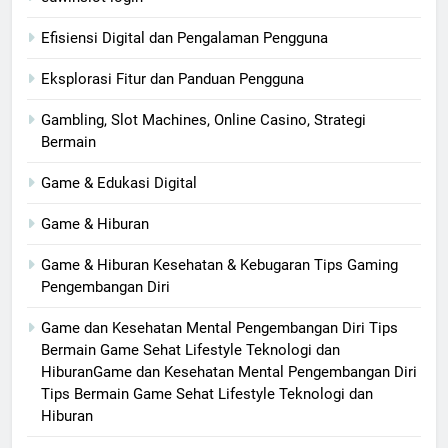
Efisiensi Digital dan Pengalaman Pengguna
Eksplorasi Fitur dan Panduan Pengguna
Gambling, Slot Machines, Online Casino, Strategi
Bermain
Game & Edukasi Digital
Game & Hiburan
Game & Hiburan Kesehatan & Kebugaran Tips Gaming
Pengembangan Diri
Game dan Kesehatan Mental Pengembangan Diri Tips
Bermain Game Sehat Lifestyle Teknologi dan
HiburanGame dan Kesehatan Mental Pengembangan Diri
Tips Bermain Game Sehat Lifestyle Teknologi dan
Hiburan