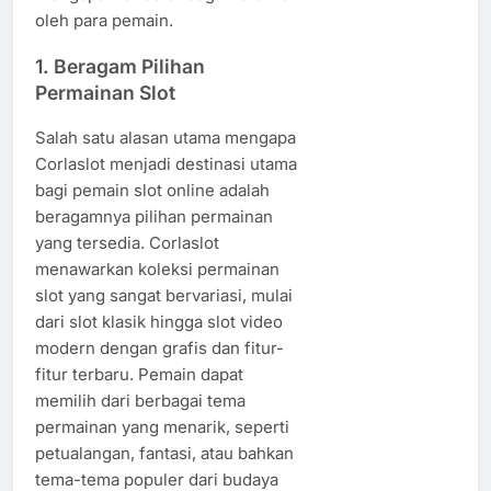
oleh para pemain.
1.
Beragam Pilihan
Permainan Slot
Salah satu alasan utama mengapa
Corlaslot menjadi destinasi utama
bagi pemain slot online adalah
beragamnya pilihan permainan
yang tersedia. Corlaslot
menawarkan koleksi permainan
slot yang sangat bervariasi, mulai
dari slot klasik hingga slot video
modern dengan grafis dan fitur-
fitur terbaru. Pemain dapat
memilih dari berbagai tema
permainan yang menarik, seperti
petualangan, fantasi, atau bahkan
tema-tema populer dari budaya