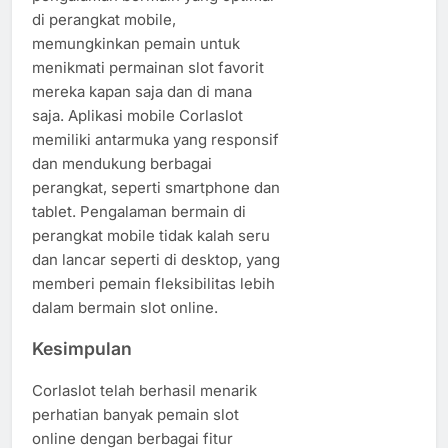
di perangkat mobile,
memungkinkan pemain untuk
menikmati permainan slot favorit
mereka kapan saja dan di mana
saja. Aplikasi mobile Corlaslot
memiliki antarmuka yang responsif
dan mendukung berbagai
perangkat, seperti smartphone dan
tablet. Pengalaman bermain di
perangkat mobile tidak kalah seru
dan lancar seperti di desktop, yang
memberi pemain fleksibilitas lebih
dalam bermain slot online.
Kesimpulan
Corlaslot telah berhasil menarik
perhatian banyak pemain slot
online dengan berbagai fitur