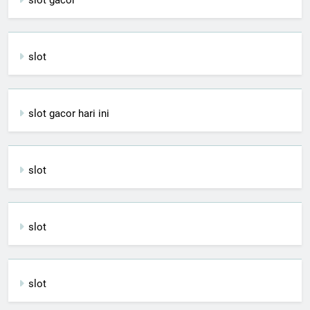
slot gacor
slot
slot gacor hari ini
slot
slot
slot