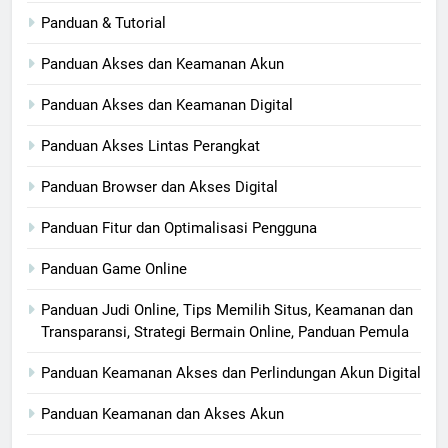
Panduan & Tutorial
Panduan Akses dan Keamanan Akun
Panduan Akses dan Keamanan Digital
Panduan Akses Lintas Perangkat
Panduan Browser dan Akses Digital
Panduan Fitur dan Optimalisasi Pengguna
Panduan Game Online
Panduan Judi Online, Tips Memilih Situs, Keamanan dan
Transparansi, Strategi Bermain Online, Panduan Pemula
Panduan Keamanan Akses dan Perlindungan Akun Digital
Panduan Keamanan dan Akses Akun