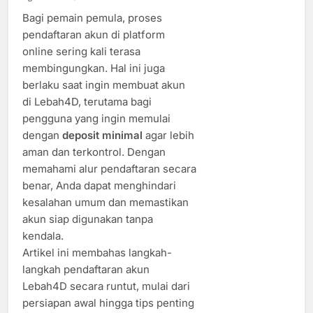
Bagi pemain pemula, proses
pendaftaran akun di platform
online sering kali terasa
membingungkan. Hal ini juga
berlaku saat ingin membuat akun
di Lebah4D, terutama bagi
pengguna yang ingin memulai
dengan
deposit minimal
agar lebih
aman dan terkontrol. Dengan
memahami alur pendaftaran secara
benar, Anda dapat menghindari
kesalahan umum dan memastikan
akun siap digunakan tanpa
kendala.
Artikel ini membahas langkah-
langkah pendaftaran akun
Lebah4D secara runtut, mulai dari
persiapan awal hingga tips penting