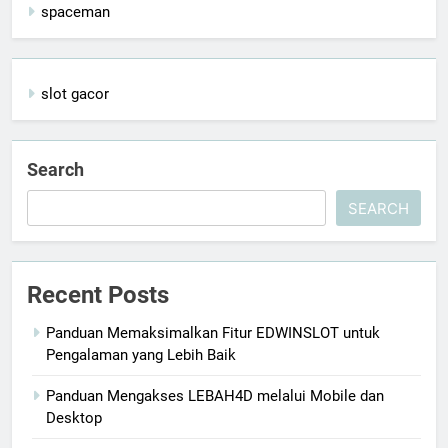
spaceman
slot gacor
Search
SEARCH
Recent Posts
Panduan Memaksimalkan Fitur EDWINSLOT untuk
Pengalaman yang Lebih Baik
Panduan Mengakses LEBAH4D melalui Mobile dan
Desktop