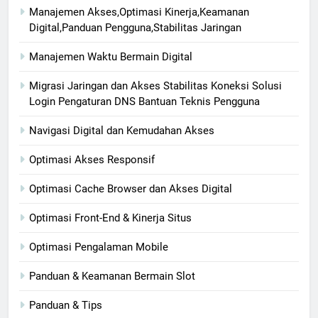
Manajemen Akses,Optimasi Kinerja,Keamanan
Digital,Panduan Pengguna,Stabilitas Jaringan
Manajemen Waktu Bermain Digital
Migrasi Jaringan dan Akses Stabilitas Koneksi Solusi
Login Pengaturan DNS Bantuan Teknis Pengguna
Navigasi Digital dan Kemudahan Akses
Optimasi Akses Responsif
Optimasi Cache Browser dan Akses Digital
Optimasi Front-End & Kinerja Situs
Optimasi Pengalaman Mobile
Panduan & Keamanan Bermain Slot
Panduan & Tips