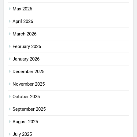
May 2026
April 2026
March 2026
February 2026
January 2026
December 2025
November 2025
October 2025
September 2025
August 2025
July 2025