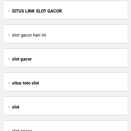
SITUS LINK SLOT GACOR
slot gacor hari ini
slot gacor
situs toto slot
slot