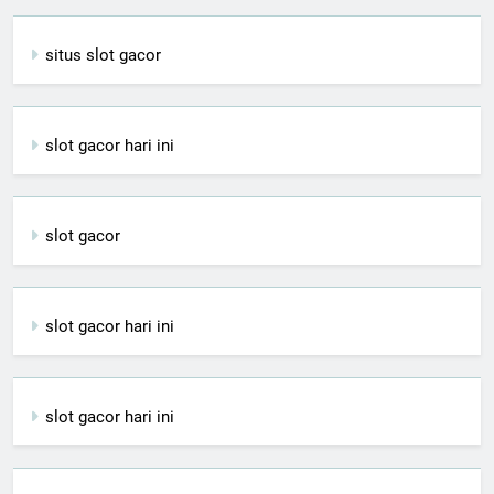
situs slot gacor
slot gacor hari ini
slot gacor
slot gacor hari ini
slot gacor hari ini