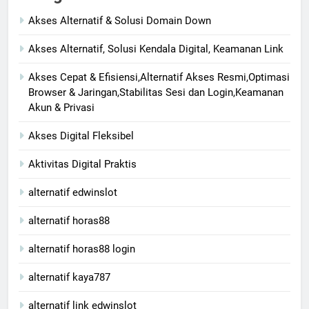
Akses Alternatif & Solusi Domain Down
Akses Alternatif, Solusi Kendala Digital, Keamanan Link
Akses Cepat & Efisiensi,Alternatif Akses Resmi,Optimasi
Browser & Jaringan,Stabilitas Sesi dan Login,Keamanan
Akun & Privasi
Akses Digital Fleksibel
Aktivitas Digital Praktis
alternatif edwinslot
alternatif horas88
alternatif horas88 login
alternatif kaya787
alternatif link edwinslot