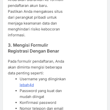
pendaftaran akun baru.
Pastikan Anda mengakses situs
dari perangkat pribadi untuk
menjaga keamanan data dan
menghindari risiko kebocoran
informasi.
3. Mengisi Formulir
Registrasi Dengan Benar
Pada formulir pendaftaran, Anda
akan diminta mengisi beberapa
data penting seperti:
Username yang diinginkan
lebah4d
Password yang kuat dan
mudah diingat
Konfirmasi password
Nomor telepon dan email