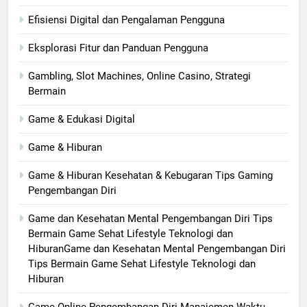
Efisiensi Digital dan Pengalaman Pengguna
Eksplorasi Fitur dan Panduan Pengguna
Gambling, Slot Machines, Online Casino, Strategi
Bermain
Game & Edukasi Digital
Game & Hiburan
Game & Hiburan Kesehatan & Kebugaran Tips Gaming
Pengembangan Diri
Game dan Kesehatan Mental Pengembangan Diri Tips
Bermain Game Sehat Lifestyle Teknologi dan
HiburanGame dan Kesehatan Mental Pengembangan Diri
Tips Bermain Game Sehat Lifestyle Teknologi dan
Hiburan