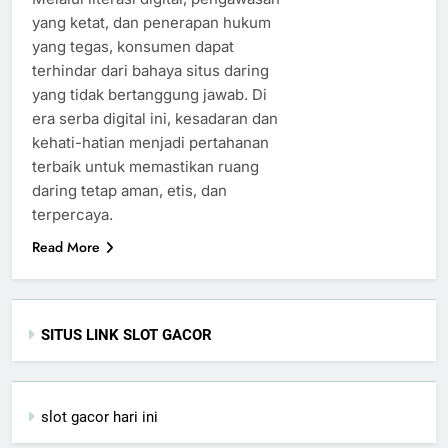
yang ketat, dan penerapan hukum
yang tegas, konsumen dapat
terhindar dari bahaya situs daring
yang tidak bertanggung jawab. Di
era serba digital ini, kesadaran dan
kehati-hatian menjadi pertahanan
terbaik untuk memastikan ruang
daring tetap aman, etis, dan
terpercaya.
Read More
SITUS LINK SLOT GACOR
slot gacor hari ini