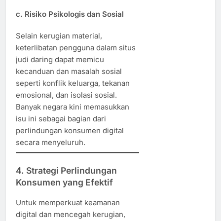
c. Risiko Psikologis dan Sosial
Selain kerugian material,
keterlibatan pengguna dalam situs
judi daring dapat memicu
kecanduan dan masalah sosial
seperti konflik keluarga, tekanan
emosional, dan isolasi sosial.
Banyak negara kini memasukkan
isu ini sebagai bagian dari
perlindungan konsumen digital
secara menyeluruh.
4. Strategi Perlindungan
Konsumen yang Efektif
Untuk memperkuat keamanan
digital dan mencegah kerugian,