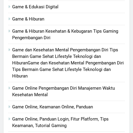
Game & Edukasi Digital
Game & Hiburan
Game & Hiburan Kesehatan & Kebugaran Tips Gaming
Pengembangan Diri
Game dan Kesehatan Mental Pengembangan Diri Tips
Bermain Game Sehat Lifestyle Teknologi dan
HiburanGame dan Kesehatan Mental Pengembangan Diri
Tips Bermain Game Sehat Lifestyle Teknologi dan
Hiburan
Game Online Pengembangan Diri Manajemen Waktu
Kesehatan Mental
Game Online, Keamanan Online, Panduan
Game Online, Panduan Login, Fitur Platform, Tips
Keamanan, Tutorial Gaming