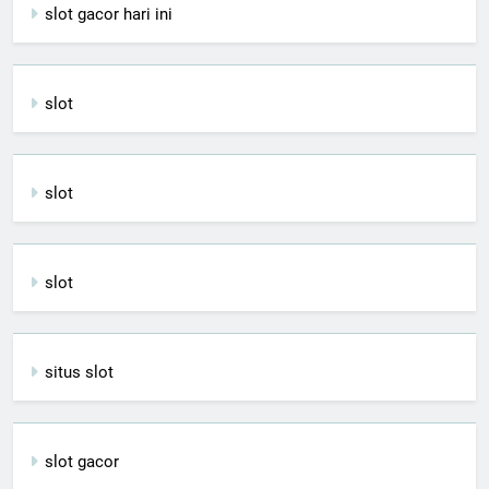
slot gacor hari ini
slot
slot
slot
situs slot
slot gacor