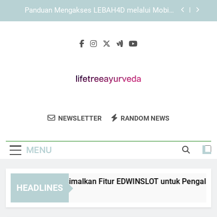
Skip
KAYA787 sebagai Platform yang Berfokus pada
to
Kemudahan Navigasi
content
Cara Menjelajahi Setiap Fitur KAYA787 secara
Sistematis
Panduan Memaksimalkan Fitur EDWINSLOT
untuk Pengalaman yang Lebih Baik
Panduan Mengakses LEBAH4D melalui Mobile
dan Desktop
KAYA787 sebagai Platform yang Berfokus pada
Kemudahan Navigasi
Life Tree
Dapatkan Solusi Kesehatan Alami Dengan
Cara Menjelajahi Setiap Fitur KAYA787 secara
NEWSLETTER
RANDOM NEWS
Ayurveda
Sistematis
Pengobatan Ayurveda Di Life Tree Ayurveda.
Perawatan Holistik Untuk Keseimbangan
MENU
Tubuh Dan Pikiran.
nduan Memaksimalkan Fitur EDWINSLOT untuk Pengalaman y
HEADLINES
Weeks Ago