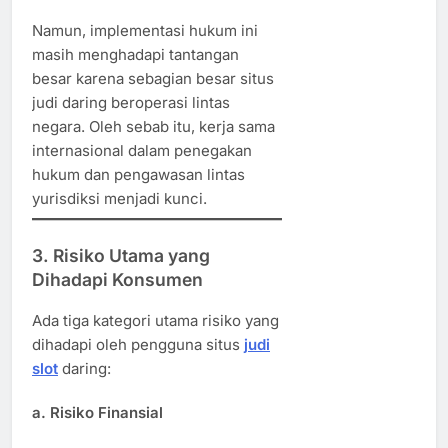
Namun, implementasi hukum ini
masih menghadapi tantangan
besar karena sebagian besar situs
judi daring beroperasi lintas
negara. Oleh sebab itu, kerja sama
internasional dalam penegakan
hukum dan pengawasan lintas
yurisdiksi menjadi kunci.
3. Risiko Utama yang
Dihadapi Konsumen
Ada tiga kategori utama risiko yang
dihadapi oleh pengguna situs
judi
slot
daring:
a. Risiko Finansial