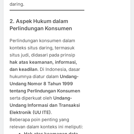
daring.
2. Aspek Hukum dalam
Perlindungan Konsumen
Perlindungan konsumen dalam
konteks situs daring, termasuk
situs judi, didasari pada prinsip
hak atas keamanan, informasi,
dan keadilan
. Di Indonesia, dasar
hukumnya diatur dalam
Undang-
Undang Nomor 8 Tahun 1999
tentang Perlindungan Konsumen
serta diperkuat oleh
Undang-
Undang Informasi dan Transaksi
Elektronik (UU ITE)
.
Beberapa poin penting yang
relevan dalam konteks ini meliputi:
Hak atas keamanan data