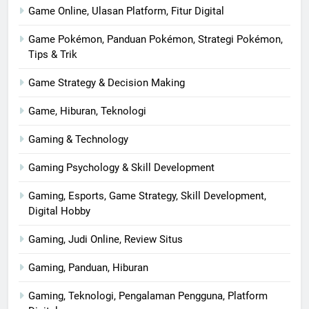
Game Online, Ulasan Platform, Fitur Digital
Game Pokémon, Panduan Pokémon, Strategi Pokémon,
Tips & Trik
Game Strategy & Decision Making
Game, Hiburan, Teknologi
Gaming & Technology
Gaming Psychology & Skill Development
Gaming, Esports, Game Strategy, Skill Development,
Digital Hobby
Gaming, Judi Online, Review Situs
Gaming, Panduan, Hiburan
Gaming, Teknologi, Pengalaman Pengguna, Platform