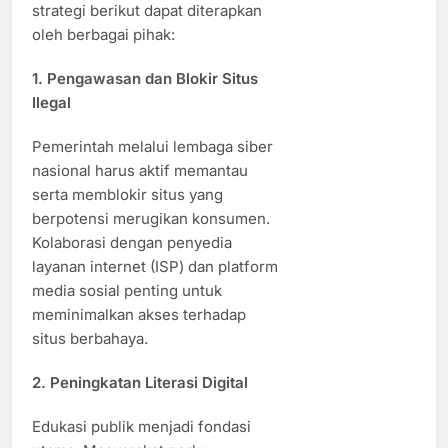
strategi berikut dapat diterapkan
oleh berbagai pihak:
1. Pengawasan dan Blokir Situs
Ilegal
Pemerintah melalui lembaga siber
nasional harus aktif memantau
serta memblokir situs yang
berpotensi merugikan konsumen.
Kolaborasi dengan penyedia
layanan internet (ISP) dan platform
media sosial penting untuk
meminimalkan akses terhadap
situs berbahaya.
2. Peningkatan Literasi Digital
Edukasi publik menjadi fondasi