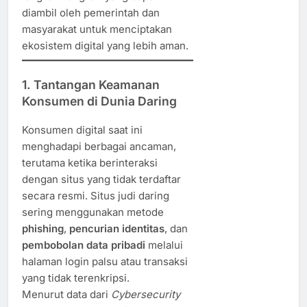
diambil oleh pemerintah dan
masyarakat untuk menciptakan
ekosistem digital yang lebih aman.
1. Tantangan Keamanan
Konsumen di Dunia Daring
Konsumen digital saat ini
menghadapi berbagai ancaman,
terutama ketika berinteraksi
dengan situs yang tidak terdaftar
secara resmi. Situs judi daring
sering menggunakan metode
phishing
,
pencurian identitas
, dan
pembobolan data pribadi
melalui
halaman login palsu atau transaksi
yang tidak terenkripsi.
Menurut data dari
Cybersecurity