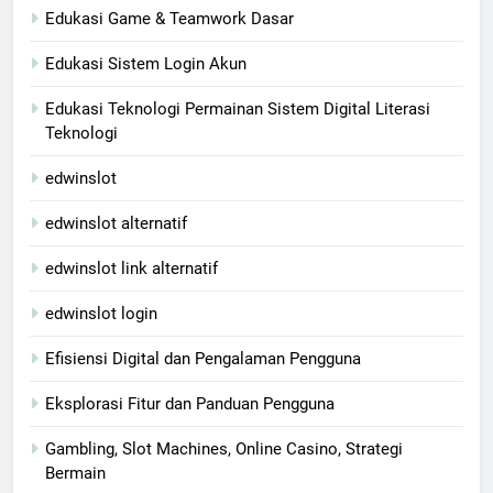
Edukasi Game & Teamwork Dasar
Edukasi Sistem Login Akun
Edukasi Teknologi Permainan Sistem Digital Literasi
Teknologi
edwinslot
edwinslot alternatif
edwinslot link alternatif
edwinslot login
Efisiensi Digital dan Pengalaman Pengguna
Eksplorasi Fitur dan Panduan Pengguna
Gambling, Slot Machines, Online Casino, Strategi
Bermain