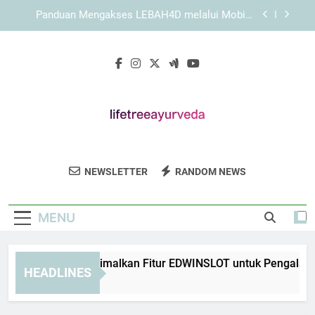
Skip
KAYA787 sebagai Platform yang Berfokus pada
to
Kemudahan Navigasi
content
Cara Menjelajahi Setiap Fitur KAYA787 secara
Sistematis
Panduan Memaksimalkan Fitur EDWINSLOT
untuk Pengalaman yang Lebih Baik
Panduan Mengakses LEBAH4D melalui Mobile
dan Desktop
KAYA787 sebagai Platform yang Berfokus pada
Kemudahan Navigasi
Life Tree
Dapatkan Solusi Kesehatan Alami Dengan
Cara Menjelajahi Setiap Fitur KAYA787 secara
NEWSLETTER
RANDOM NEWS
Ayurveda
Sistematis
Pengobatan Ayurveda Di Life Tree Ayurveda.
Perawatan Holistik Untuk Keseimbangan
MENU
Tubuh Dan Pikiran.
anduan Memaksimalkan Fitur EDWINSLOT untuk Pengalaman y
HEADLINES
Weeks Ago