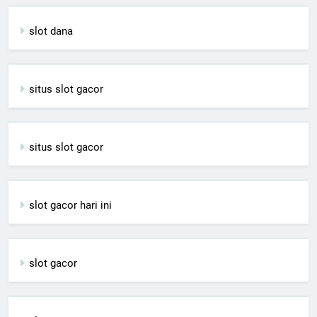
slot dana
situs slot gacor
situs slot gacor
slot gacor hari ini
slot gacor