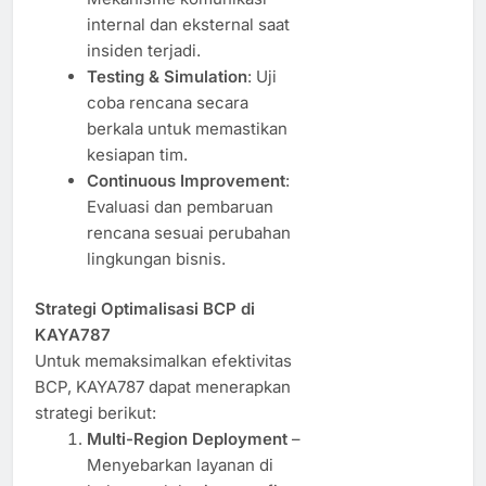
internal dan eksternal saat
insiden terjadi.
Testing & Simulation
: Uji
coba rencana secara
berkala untuk memastikan
kesiapan tim.
Continuous Improvement
:
Evaluasi dan pembaruan
rencana sesuai perubahan
lingkungan bisnis.
Strategi Optimalisasi BCP di
KAYA787
Untuk memaksimalkan efektivitas
BCP, KAYA787 dapat menerapkan
strategi berikut:
Multi-Region Deployment
–
Menyebarkan layanan di