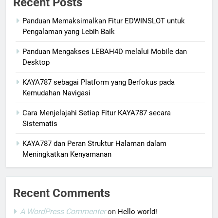
Recent Posts
Panduan Memaksimalkan Fitur EDWINSLOT untuk
Pengalaman yang Lebih Baik
Panduan Mengakses LEBAH4D melalui Mobile dan
Desktop
KAYA787 sebagai Platform yang Berfokus pada
Kemudahan Navigasi
Cara Menjelajahi Setiap Fitur KAYA787 secara
Sistematis
KAYA787 dan Peran Struktur Halaman dalam
Meningkatkan Kenyamanan
Recent Comments
A WordPress Commenter
on
Hello world!