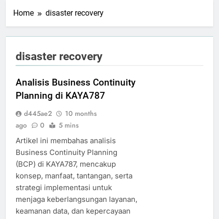
Home
disaster recovery
disaster recovery
Analisis Business Continuity
Planning di KAYA787
d445ae2
10 months
ago
0
5 mins
Artikel ini membahas analisis
Business Continuity Planning
(BCP) di KAYA787, mencakup
konsep, manfaat, tantangan, serta
strategi implementasi untuk
menjaga keberlangsungan layanan,
keamanan data, dan kepercayaan