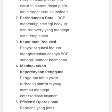
darurat, sistem dapat pulih
lebih cepat setelah insiden.
Perlindungan Data
– BCP
mencakup strategi backup
dan recovery yang menjaga
data tetap aman.
Kepatuhan Regulasi
–
Banyak regulasi industri
mengharuskan adanya BCP
sebagai standar keamanan.
Meningkatkan
Kepercayaan Pengguna
–
Pengguna lebih yakin
terhadap platform yang
mampu menjaga
ketersediaan layanan.
Efisiensi Operasional
–
Rencana yang jelas