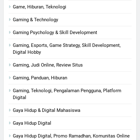
Game, Hiburan, Teknologi
Gaming & Technology
Gaming Psychology & Skill Development
Gaming, Esports, Game Strategy, Skill Development,
Digital Hobby
Gaming, Judi Online, Review Situs
Gaming, Panduan, Hiburan
Gaming, Teknologi, Pengalaman Pengguna, Platform
Digital
Gaya Hidup & Digital Mahasiswa
Gaya Hidup Digital
Gaya Hidup Digital, Promo Ramadhan, Komunitas Online