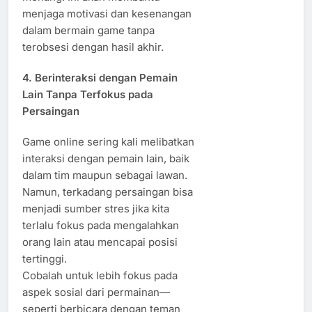
menjaga motivasi dan kesenangan
dalam bermain game tanpa
terobsesi dengan hasil akhir.
4. Berinteraksi dengan Pemain
Lain Tanpa Terfokus pada
Persaingan
Game online sering kali melibatkan
interaksi dengan pemain lain, baik
dalam tim maupun sebagai lawan.
Namun, terkadang persaingan bisa
menjadi sumber stres jika kita
terlalu fokus pada mengalahkan
orang lain atau mencapai posisi
tertinggi.
Cobalah untuk lebih fokus pada
aspek sosial dari permainan—
seperti berbicara dengan teman