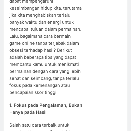
dapat mempengaruhi
keseimbangan hidup kita, terutama
jika kita menghabiskan terlalu
banyak waktu dan energi untuk
mencapai tujuan dalam permainan.
Lalu, bagaimana cara bermain
game online tanpa terjebak dalam
obsesi terhadap hasil? Berikut
adalah beberapa tips yang dapat
membantu kamu untuk menikmati
permainan dengan cara yang lebih
sehat dan seimbang, tanpa terlalu
fokus pada kemenangan atau
pencapaian skor tinggi.
1. Fokus pada Pengalaman, Bukan
Hanya pada Hasil
Salah satu cara terbaik untuk