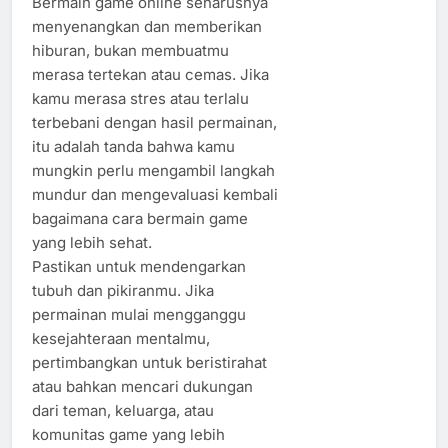
Bermain game online seharusnya
menyenangkan dan memberikan
hiburan, bukan membuatmu
merasa tertekan atau cemas. Jika
kamu merasa stres atau terlalu
terbebani dengan hasil permainan,
itu adalah tanda bahwa kamu
mungkin perlu mengambil langkah
mundur dan mengevaluasi kembali
bagaimana cara bermain game
yang lebih sehat.
Pastikan untuk mendengarkan
tubuh dan pikiranmu. Jika
permainan mulai mengganggu
kesejahteraan mentalmu,
pertimbangkan untuk beristirahat
atau bahkan mencari dukungan
dari teman, keluarga, atau
komunitas game yang lebih