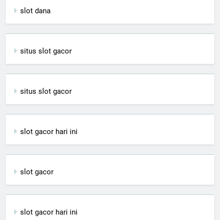
slot dana
situs slot gacor
situs slot gacor
slot gacor hari ini
slot gacor
slot gacor hari ini