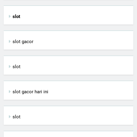
slot
slot gacor
slot
slot gacor hari ini
slot