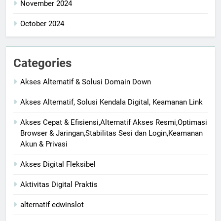
November 2024
October 2024
Categories
Akses Alternatif & Solusi Domain Down
Akses Alternatif, Solusi Kendala Digital, Keamanan Link
Akses Cepat & Efisiensi,Alternatif Akses Resmi,Optimasi
Browser & Jaringan,Stabilitas Sesi dan Login,Keamanan
Akun & Privasi
Akses Digital Fleksibel
Aktivitas Digital Praktis
alternatif edwinslot