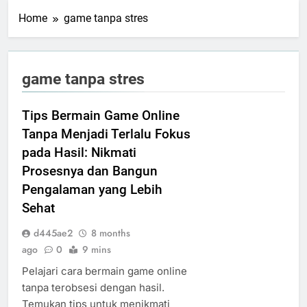
Home
game tanpa stres
game tanpa stres
Tips Bermain Game Online
Tanpa Menjadi Terlalu Fokus
pada Hasil: Nikmati
Prosesnya dan Bangun
Pengalaman yang Lebih
Sehat
d445ae2
8 months
ago
0
9 mins
Pelajari cara bermain game online
tanpa terobsesi dengan hasil.
Temukan tips untuk menikmati