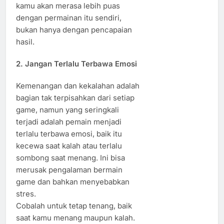
kamu akan merasa lebih puas
dengan permainan itu sendiri,
bukan hanya dengan pencapaian
hasil.
2. Jangan Terlalu Terbawa Emosi
Kemenangan dan kekalahan adalah
bagian tak terpisahkan dari setiap
game, namun yang seringkali
terjadi adalah pemain menjadi
terlalu terbawa emosi, baik itu
kecewa saat kalah atau terlalu
sombong saat menang. Ini bisa
merusak pengalaman bermain
game dan bahkan menyebabkan
stres.
Cobalah untuk tetap tenang, baik
saat kamu menang maupun kalah.