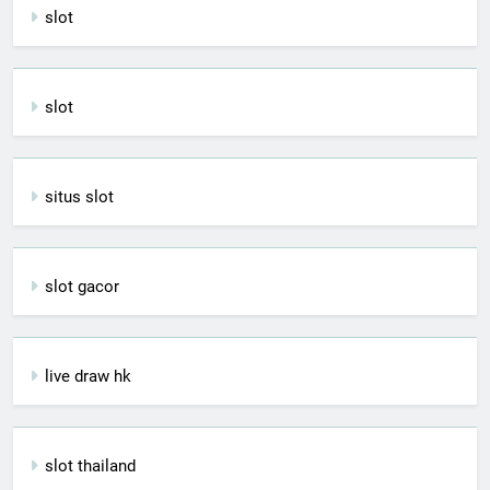
slot
slot
situs slot
slot gacor
live draw hk
slot thailand