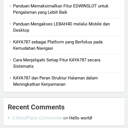
Panduan Memaksimalkan Fitur EDWINSLOT untuk
Pengalaman yang Lebih Baik
Panduan Mengakses LEBAH4D melalui Mobile dan
Desktop
KAYA787 sebagai Platform yang Berfokus pada
Kemudahan Navigasi
Cara Menjelajahi Setiap Fitur KAYA787 secara
Sistematis
KAYA787 dan Peran Struktur Halaman dalam
Meningkatkan Kenyamanan
Recent Comments
A WordPress Commenter
on
Hello world!