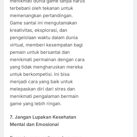
menikmati dunia game tanpa harus
terbebani oleh tekanan untuk
memenangkan pertandingan.
Game santai ini mengutamakan
kreativitas, eksplorasi, dan
pengelolaan waktu dalam dunia
virtual, memberi kesempatan bagi
pemain untuk bersantai dan
menikmati permainan dengan cara
yang tidak mengharuskan mereka
untuk berkompetisi. Ini bisa
menjadi cara yang baik untuk
melepaskan diri dari stres dan
menikmati pengalaman bermain
game yang lebih ringan.
7. Jangan Lupakan Kesehatan
Mental dan Emosional