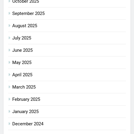
October 2025
September 2025
August 2025
July 2025
June 2025
May 2025
April 2025
March 2025
February 2025
January 2025
December 2024