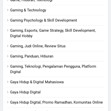
Game, Hiburan, Teknologi
Gaming & Technology
Gaming Psychology & Skill Development
Gaming, Esports, Game Strategy, Skill Development,
Digital Hobby
Gaming, Judi Online, Review Situs
Gaming, Panduan, Hiburan
Gaming, Teknologi, Pengalaman Pengguna, Platform
Digital
Gaya Hidup & Digital Mahasiswa
Gaya Hidup Digital
Gaya Hidup Digital, Promo Ramadhan, Komunitas Online