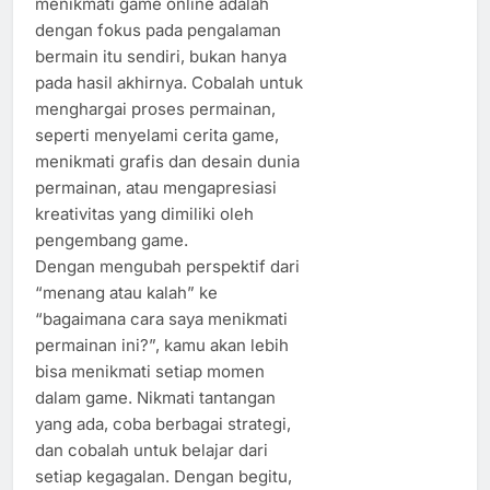
menikmati game online adalah
dengan fokus pada pengalaman
bermain itu sendiri, bukan hanya
pada hasil akhirnya. Cobalah untuk
menghargai proses permainan,
seperti menyelami cerita game,
menikmati grafis dan desain dunia
permainan, atau mengapresiasi
kreativitas yang dimiliki oleh
pengembang game.
Dengan mengubah perspektif dari
“menang atau kalah” ke
“bagaimana cara saya menikmati
permainan ini?”, kamu akan lebih
bisa menikmati setiap momen
dalam game. Nikmati tantangan
yang ada, coba berbagai strategi,
dan cobalah untuk belajar dari
setiap kegagalan. Dengan begitu,