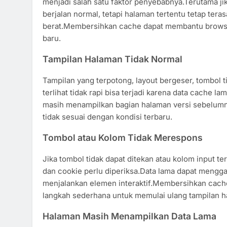
menjadi salah satu faktor penyebabnya.Terutama ji
berjalan normal, tetapi halaman tertentu tetap teras
berat.Membersihkan cache dapat membantu brows
baru.
Tampilan Halaman Tidak Normal
Tampilan yang terpotong, layout bergeser, tombol t
terlihat tidak rapi bisa terjadi karena data cache 
masih menampilkan bagian halaman versi sebelumn
tidak sesuai dengan kondisi terbaru.
Tombol atau Kolom Tidak Merespons
Jika tombol tidak dapat ditekan atau kolom input te
dan cookie perlu diperiksa.Data lama dapat mengg
menjalankan elemen interaktif.Membersihkan cach
langkah sederhana untuk memulai ulang tampilan h
Halaman Masih Menampilkan Data Lama