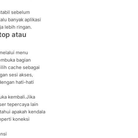
stabil sebelum
alu banyak aplikasi
a lebih ringan.
top atau
 melalui menu
embuka bagian
milih cache sebagai
gan sesi akses,
dengan hati-hati
uka kembali.Jika
er tepercaya lain
ahui apakah kendala
eperti koneksi
nsi