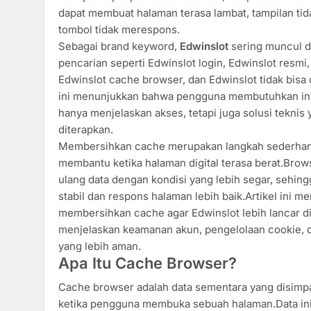
dapat membuat halaman terasa lambat, tampilan tid
tombol tidak merespons.
Sebagai brand keyword,
Edwinslot
sering muncul d
pencarian seperti Edwinslot login, Edwinslot resmi, 
Edwinslot cache browser, dan Edwinslot tidak bisa
ini menunjukkan bahwa pengguna membutuhkan inf
hanya menjelaskan akses, tetapi juga solusi tekni
diterapkan.
Membersihkan cache merupakan langkah sederhan
membantu ketika halaman digital terasa berat.Bro
ulang data dengan kondisi yang lebih segar, sehing
stabil dan respons halaman lebih baik.Artikel ini 
membersihkan cache agar Edwinslot lebih lancar di
menjelaskan keamanan akun, pengelolaan cookie, 
yang lebih aman.
Apa Itu Cache Browser?
Cache browser adalah data sementara yang disimp
ketika pengguna membuka sebuah halaman.Data ini