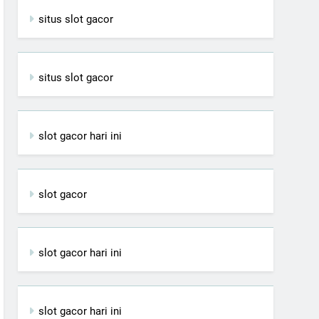
situs slot gacor
situs slot gacor
slot gacor hari ini
slot gacor
slot gacor hari ini
slot gacor hari ini