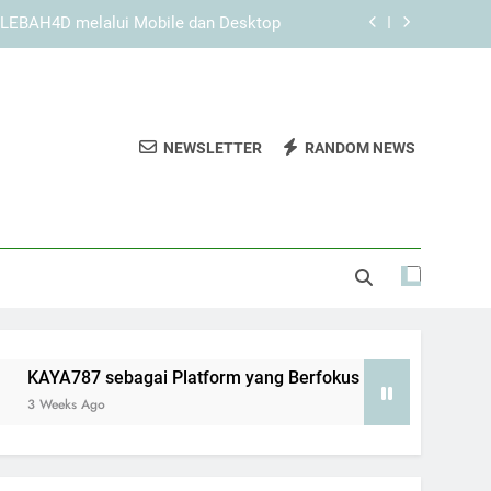
LEBAH4D melalui Mobile dan Desktop
ng Berfokus pada Kemudahan Navigasi
etiap Fitur KAYA787 secara Sistematis
NEWSLETTER
RANDOM NEWS
T untuk Pengalaman yang Lebih Baik
LEBAH4D melalui Mobile dan Desktop
Tree Ayurveda. Perawatan Holistik Untuk Keseimbangan Tubuh
.
ng Berfokus pada Kemudahan Navigasi
etiap Fitur KAYA787 secara Sistematis
 sebagai Platform yang Berfokus pada Kemudahan Navigasi
go