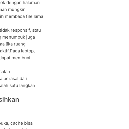
ocok dengan halaman
aman mungkin
ih membaca file lama
idak responsif, atau
ang menumpuk juga
ma jika ruang
ktif.Pada laptop,
 dapat membuat
salah
 berasal dari
lah satu langkah
sihkan
uka, cache bisa