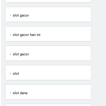
slot gacor
slot gacor hari ini
slot gacor
slot
slot dana