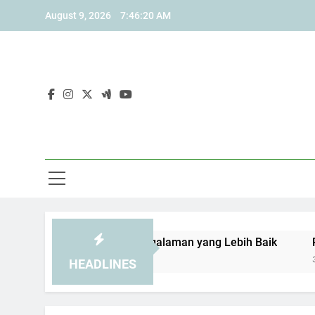
Skip
August 9, 2026
7:46:21 AM
to
content
Lif
Dapatkan 
NSLOT untuk Pengalaman yang Lebih Baik
Panduan Men
3 Weeks Ago
HEADLINES