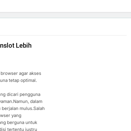
nslot Lebih
 browser agar akses
na tetap optimal.
ring dicari pengguna
 nyaman.Namun, dalam
u berjalan mulus.Salah
owser yang
ng berguna untuk
si tertentu justru