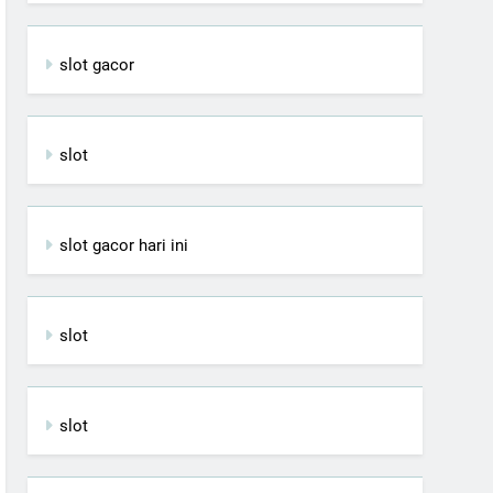
slot gacor
slot
slot gacor hari ini
slot
slot