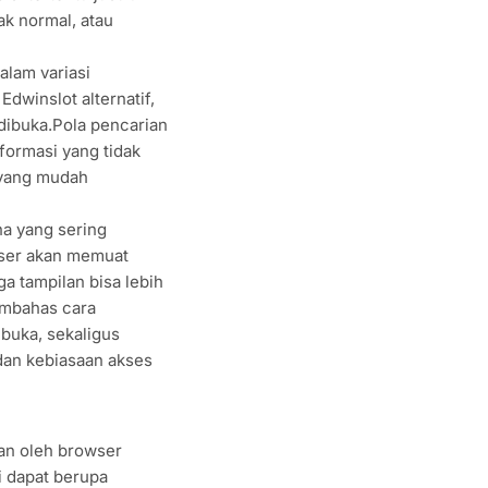
ak normal, atau
alam variasi
Edwinslot alternatif,
 dibuka.Pola pencarian
ormasi yang tidak
s yang mudah
a yang sering
wser akan memuat
ga tampilan bisa lebih
membahas cara
buka, sekaligus
dan kebiasaan akses
an oleh browser
 dapat berupa