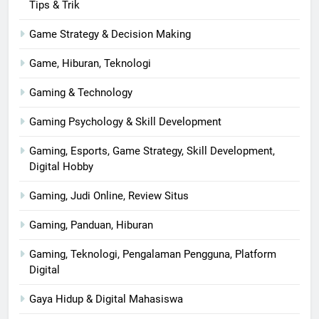
Tips & Trik
Game Strategy & Decision Making
Game, Hiburan, Teknologi
Gaming & Technology
Gaming Psychology & Skill Development
Gaming, Esports, Game Strategy, Skill Development,
Digital Hobby
Gaming, Judi Online, Review Situs
Gaming, Panduan, Hiburan
Gaming, Teknologi, Pengalaman Pengguna, Platform
Digital
Gaya Hidup & Digital Mahasiswa