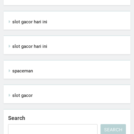
slot gacor hari ini
slot gacor hari ini
spaceman
slot gacor
Search
SEARCH