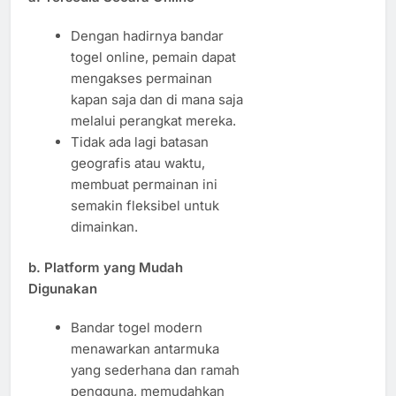
Dengan hadirnya bandar
togel online, pemain dapat
mengakses permainan
kapan saja dan di mana saja
melalui perangkat mereka.
Tidak ada lagi batasan
geografis atau waktu,
membuat permainan ini
semakin fleksibel untuk
dimainkan.
b. Platform yang Mudah
Digunakan
Bandar togel modern
menawarkan antarmuka
yang sederhana dan ramah
pengguna, memudahkan