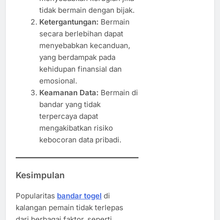
tidak bermain dengan bijak.
Ketergantungan:
Bermain
secara berlebihan dapat
menyebabkan kecanduan,
yang berdampak pada
kehidupan finansial dan
emosional.
Keamanan Data:
Bermain di
bandar yang tidak
terpercaya dapat
mengakibatkan risiko
kebocoran data pribadi.
Kesimpulan
Popularitas
bandar togel
di
kalangan pemain tidak terlepas
dari berbagai faktor, seperti