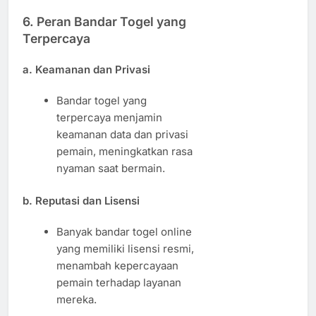
6. Peran Bandar Togel yang
Terpercaya
a. Keamanan dan Privasi
Bandar togel yang
terpercaya menjamin
keamanan data dan privasi
pemain, meningkatkan rasa
nyaman saat bermain.
b. Reputasi dan Lisensi
Banyak bandar togel online
yang memiliki lisensi resmi,
menambah kepercayaan
pemain terhadap layanan
mereka.