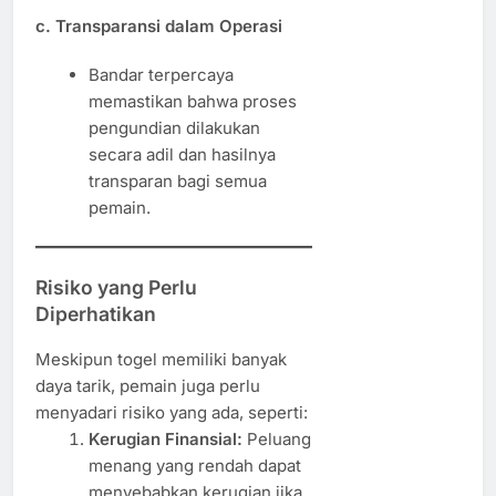
c. Transparansi dalam Operasi
Bandar terpercaya
memastikan bahwa proses
pengundian dilakukan
secara adil dan hasilnya
transparan bagi semua
pemain.
Risiko yang Perlu
Diperhatikan
Meskipun togel memiliki banyak
daya tarik, pemain juga perlu
menyadari risiko yang ada, seperti:
Kerugian Finansial:
Peluang
menang yang rendah dapat
menyebabkan kerugian jika