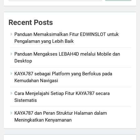
Recent Posts
Panduan Memaksimalkan Fitur EDWINSLOT untuk
Pengalaman yang Lebih Baik
Panduan Mengakses LEBAH4D melalui Mobile dan
Desktop
KAYA787 sebagai Platform yang Berfokus pada
Kemudahan Navigasi
Cara Menjelajahi Setiap Fitur KAYA787 secara
Sistematis
KAYA787 dan Peran Struktur Halaman dalam
Meningkatkan Kenyamanan