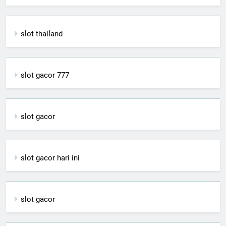
slot thailand
slot gacor 777
slot gacor
slot gacor hari ini
slot gacor