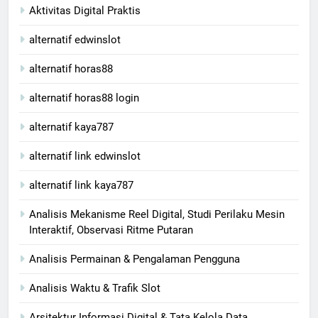
Aktivitas Digital Praktis
alternatif edwinslot
alternatif horas88
alternatif horas88 login
alternatif kaya787
alternatif link edwinslot
alternatif link kaya787
Analisis Mekanisme Reel Digital, Studi Perilaku Mesin
Interaktif, Observasi Ritme Putaran
Analisis Permainan & Pengalaman Pengguna
Analisis Waktu & Trafik Slot
Arsitektur Informasi Digital & Tata Kelola Data