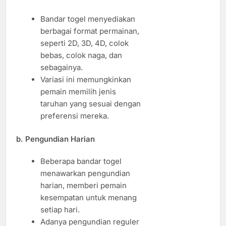
Bandar togel menyediakan
berbagai format permainan,
seperti 2D, 3D, 4D, colok
bebas, colok naga, dan
sebagainya.
Variasi ini memungkinkan
pemain memilih jenis
taruhan yang sesuai dengan
preferensi mereka.
b. Pengundian Harian
Beberapa bandar togel
menawarkan pengundian
harian, memberi pemain
kesempatan untuk menang
setiap hari.
Adanya pengundian reguler