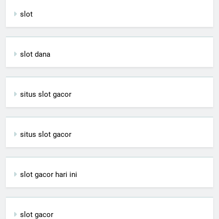
slot
slot dana
situs slot gacor
situs slot gacor
slot gacor hari ini
slot gacor