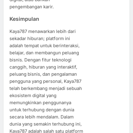
pengembangan karir.
Kesimpulan
Kaya787 menawarkan lebih dari
sekadar hiburan; platform ini
adalah tempat untuk berinteraksi,
belajar, dan membangun peluang
bisnis. Dengan fitur teknologi
canggih, hiburan yang interaktif,
peluang bisnis, dan pengalaman
pengguna yang personal, Kaya787
telah berkembang menjadi sebuah
ekosistem digital yang
memungkinkan penggunanya
untuk terhubung dengan dunia
secara lebih mendalam. Dalam
dunia yang semakin terhubung ini,
Kaya787 adalah salah satu platform