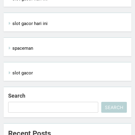
slot gacor hari ini
spaceman
slot gacor
Search
SEARCH
Recent Posts