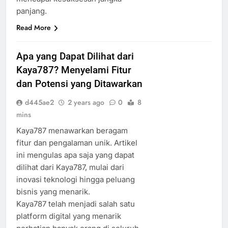
panjang.
Read More
Apa yang Dapat Dilihat dari
Kaya787? Menyelami Fitur
dan Potensi yang Ditawarkan
d445ae2
2 years ago
0
8
mins
Kaya787 menawarkan beragam
fitur dan pengalaman unik. Artikel
ini mengulas apa saja yang dapat
dilihat dari Kaya787, mulai dari
inovasi teknologi hingga peluang
bisnis yang menarik.
Kaya787 telah menjadi salah satu
platform digital yang menarik