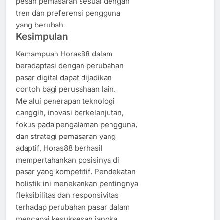
pesan pemasaran sesuai dengan
tren dan preferensi pengguna
yang berubah.​
Kesimpulan
Kemampuan Horas88 dalam
beradaptasi dengan perubahan
pasar digital dapat dijadikan
contoh bagi perusahaan lain.
Melalui penerapan teknologi
canggih, inovasi berkelanjutan,
fokus pada pengalaman pengguna,
dan strategi pemasaran yang
adaptif, Horas88 berhasil
mempertahankan posisinya di
pasar yang kompetitif. Pendekatan
holistik ini menekankan pentingnya
fleksibilitas dan responsivitas
terhadap perubahan pasar dalam
mencapai kesuksesan jangka