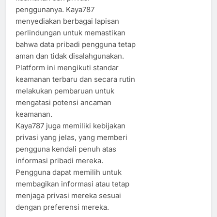
penggunanya. Kaya787
menyediakan berbagai lapisan
perlindungan untuk memastikan
bahwa data pribadi pengguna tetap
aman dan tidak disalahgunakan.
Platform ini mengikuti standar
keamanan terbaru dan secara rutin
melakukan pembaruan untuk
mengatasi potensi ancaman
keamanan.
Kaya787 juga memiliki kebijakan
privasi yang jelas, yang memberi
pengguna kendali penuh atas
informasi pribadi mereka.
Pengguna dapat memilih untuk
membagikan informasi atau tetap
menjaga privasi mereka sesuai
dengan preferensi mereka.