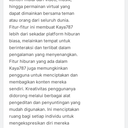
hingga permainan virtual yang
dapat dimainkan bersama teman
atau orang dari seluruh dunia.
Fitur-fitur ini membuat Kaya787
lebih dari sekadar platform hiburan
biasa, melainkan tempat untuk
berinteraksi dan terlibat dalam
pengalaman yang menyenangkan.
Fitur hiburan yang ada dalam
Kaya787 juga memungkinkan
pengguna untuk menciptakan dan
membagikan konten mereka
sendiri. Kreativitas penggunanya
didorong melalui berbagai alat
pengeditan dan penyuntingan yang
mudah digunakan. Ini menciptakan
ruang bagi setiap individu untuk
mengekspresikan diri mereka