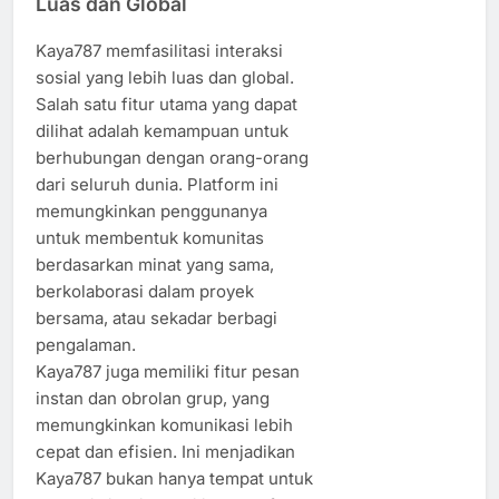
Luas dan Global
Kaya787 memfasilitasi interaksi
sosial yang lebih luas dan global.
Salah satu fitur utama yang dapat
dilihat adalah kemampuan untuk
berhubungan dengan orang-orang
dari seluruh dunia. Platform ini
memungkinkan penggunanya
untuk membentuk komunitas
berdasarkan minat yang sama,
berkolaborasi dalam proyek
bersama, atau sekadar berbagi
pengalaman.
Kaya787 juga memiliki fitur pesan
instan dan obrolan grup, yang
memungkinkan komunikasi lebih
cepat dan efisien. Ini menjadikan
Kaya787 bukan hanya tempat untuk