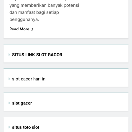
yang memberikan banyak potensi
dan manfaat bagi setiap
penggunanya.
Read More
SITUS LINK SLOT GACOR
slot gacor hari ini
slot gacor
situs toto slot