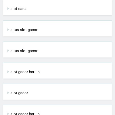
slot dana
situs slot gacor
situs slot gacor
slot gacor hari ini
slot gacor
slot gacor hari ini