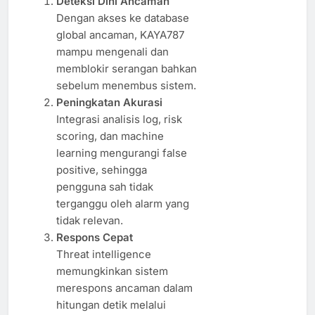
Deteksi Dini Ancaman
Dengan akses ke database
global ancaman, KAYA787
mampu mengenali dan
memblokir serangan bahkan
sebelum menembus sistem.
Peningkatan Akurasi
Integrasi analisis log, risk
scoring, dan machine
learning mengurangi false
positive, sehingga
pengguna sah tidak
terganggu oleh alarm yang
tidak relevan.
Respons Cepat
Threat intelligence
memungkinkan sistem
merespons ancaman dalam
hitungan detik melalui