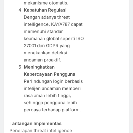
mekanisme otomatis.
Kepatuhan Regulasi
Dengan adanya threat
intelligence, KAYA787 dapat
memenuhi standar
keamanan global seperti ISO
27001 dan GDPR yang
menekankan deteksi
ancaman proaktif.
Meningkatkan
Kepercayaan Pengguna
Perlindungan login berbasis
intelijen ancaman memberi
rasa aman lebih tinggi,
sehingga pengguna lebih
percaya terhadap platform.
Tantangan Implementasi
Penerapan threat intelligence