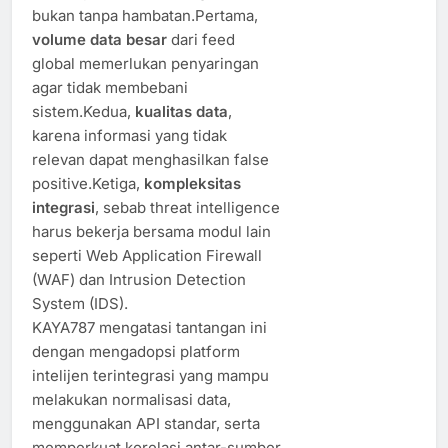
bukan tanpa hambatan.Pertama,
volume data besar
dari feed
global memerlukan penyaringan
agar tidak membebani
sistem.Kedua,
kualitas data
,
karena informasi yang tidak
relevan dapat menghasilkan false
positive.Ketiga,
kompleksitas
integrasi
, sebab threat intelligence
harus bekerja bersama modul lain
seperti Web Application Firewall
(WAF) dan Intrusion Detection
System (IDS).
KAYA787 mengatasi tantangan ini
dengan mengadopsi platform
intelijen terintegrasi yang mampu
melakukan normalisasi data,
menggunakan API standar, serta
memperkuat korelasi antar-sumber