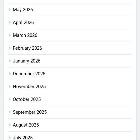
May 2026
April 2026
March 2026
February 2026
January 2026
December 2025
November 2025
October 2025
September 2025
August 2025
July 2025