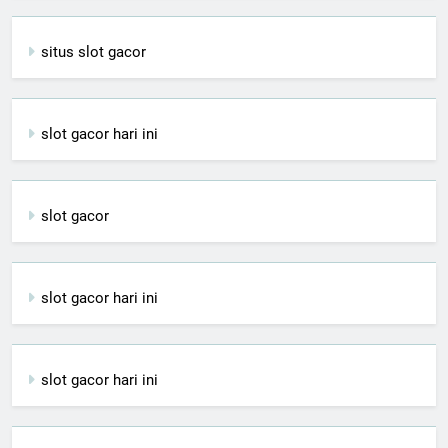
situs slot gacor
slot gacor hari ini
slot gacor
slot gacor hari ini
slot gacor hari ini