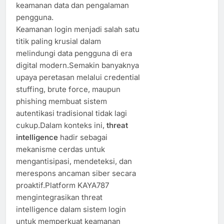
keamanan data dan pengalaman
pengguna.
Keamanan login menjadi salah satu
titik paling krusial dalam
melindungi data pengguna di era
digital modern.Semakin banyaknya
upaya peretasan melalui credential
stuffing, brute force, maupun
phishing membuat sistem
autentikasi tradisional tidak lagi
cukup.Dalam konteks ini,
threat
intelligence
hadir sebagai
mekanisme cerdas untuk
mengantisipasi, mendeteksi, dan
merespons ancaman siber secara
proaktif.Platform KAYA787
mengintegrasikan threat
intelligence dalam sistem login
untuk memperkuat keamanan