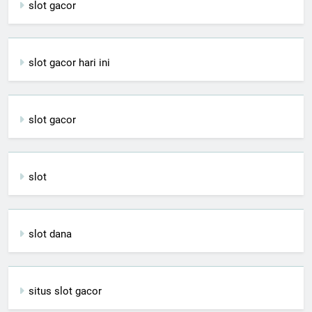
slot gacor
slot gacor hari ini
slot gacor
slot
slot dana
situs slot gacor