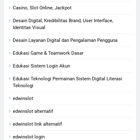
Casino, Slot Online, Jackpot
Desain Digital, Kredibilitas Brand, User Interface,
Identitas Visual
Desain Layanan Digital dan Pengalaman Pengguna
Edukasi Game & Teamwork Dasar
Edukasi Sistem Login Akun
Edukasi Teknologi Permainan Sistem Digital Literasi
Teknologi
edwinslot
edwinslot alternatif
edwinslot link alternatif
edwinslot login