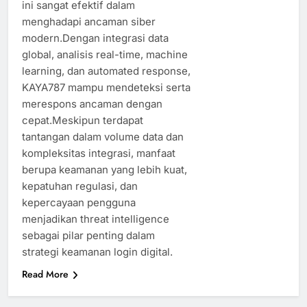
ini sangat efektif dalam
menghadapi ancaman siber
modern.Dengan integrasi data
global, analisis real-time, machine
learning, dan automated response,
KAYA787 mampu mendeteksi serta
merespons ancaman dengan
cepat.Meskipun terdapat
tantangan dalam volume data dan
kompleksitas integrasi, manfaat
berupa keamanan yang lebih kuat,
kepatuhan regulasi, dan
kepercayaan pengguna
menjadikan threat intelligence
sebagai pilar penting dalam
strategi keamanan login digital.
Read More