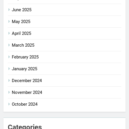
June 2025
May 2025
April 2025
March 2025
February 2025
January 2025
December 2024
November 2024
October 2024
Categories