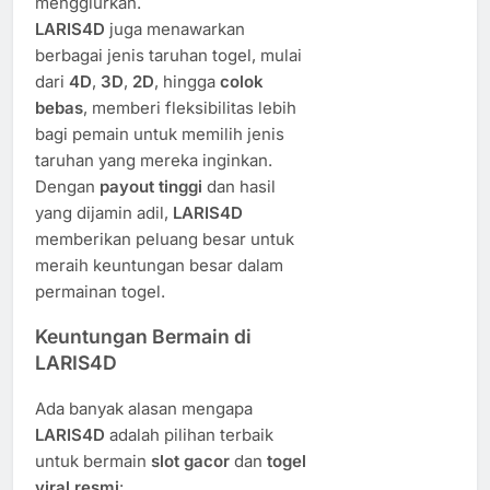
menggiurkan.
LARIS4D
juga menawarkan
berbagai jenis taruhan togel, mulai
dari
4D
,
3D
,
2D
, hingga
colok
bebas
, memberi fleksibilitas lebih
bagi pemain untuk memilih jenis
taruhan yang mereka inginkan.
Dengan
payout tinggi
dan hasil
yang dijamin adil,
LARIS4D
memberikan peluang besar untuk
meraih keuntungan besar dalam
permainan togel.
Keuntungan Bermain di
LARIS4D
Ada banyak alasan mengapa
LARIS4D
adalah pilihan terbaik
untuk bermain
slot gacor
dan
togel
viral resmi
: