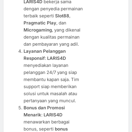
LARIS4D
bekerja sama
dengan penyedia permainan
terbaik seperti
Slot88
,
Pragmatic Play
, dan
Microgaming
, yang dikenal
dengan kualitas permainan
dan pembayaran yang adil.
Layanan Pelanggan
Responsif
:
LARIS4D
menyediakan layanan
pelanggan 24/7 yang siap
membantu kapan saja. Tim
support siap memberikan
solusi untuk masalah atau
pertanyaan yang muncul.
Bonus dan Promosi
Menarik
:
LARIS4D
menawarkan berbagai
bonus, seperti
bonus