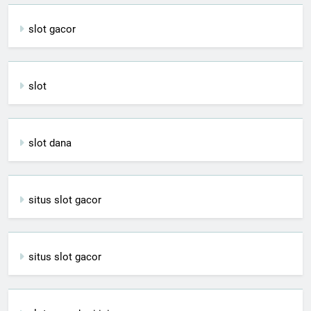
slot gacor
slot
slot dana
situs slot gacor
situs slot gacor