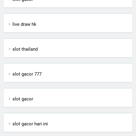
live draw hk
slot thailand
slot gacor 777
slot gacor
slot gacor hari ini