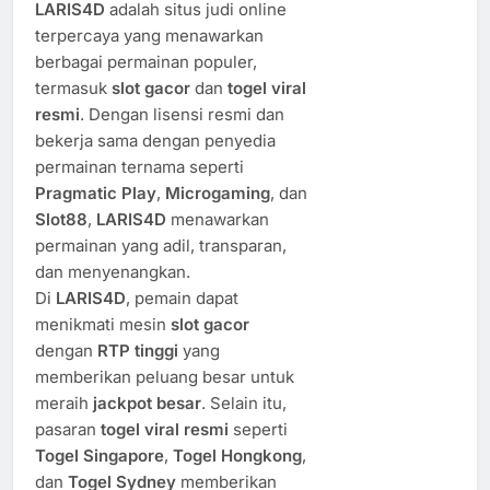
LARIS4D
adalah situs judi online
terpercaya yang menawarkan
berbagai permainan populer,
termasuk
slot gacor
dan
togel viral
resmi
. Dengan lisensi resmi dan
bekerja sama dengan penyedia
permainan ternama seperti
Pragmatic Play
,
Microgaming
, dan
Slot88
,
LARIS4D
menawarkan
permainan yang adil, transparan,
dan menyenangkan.
Di
LARIS4D
, pemain dapat
menikmati mesin
slot gacor
dengan
RTP tinggi
yang
memberikan peluang besar untuk
meraih
jackpot besar
. Selain itu,
pasaran
togel viral resmi
seperti
Togel Singapore
,
Togel Hongkong
,
dan
Togel Sydney
memberikan