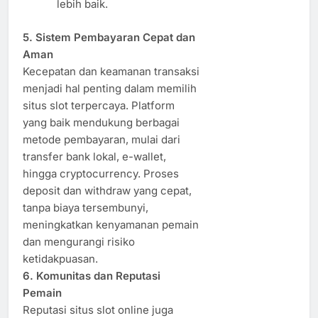
lebih baik.
5. Sistem Pembayaran Cepat dan
Aman
Kecepatan dan keamanan transaksi
menjadi hal penting dalam memilih
situs slot terpercaya. Platform
yang baik mendukung berbagai
metode pembayaran, mulai dari
transfer bank lokal, e-wallet,
hingga cryptocurrency. Proses
deposit dan withdraw yang cepat,
tanpa biaya tersembunyi,
meningkatkan kenyamanan pemain
dan mengurangi risiko
ketidakpuasan.
6. Komunitas dan Reputasi
Pemain
Reputasi situs slot online juga