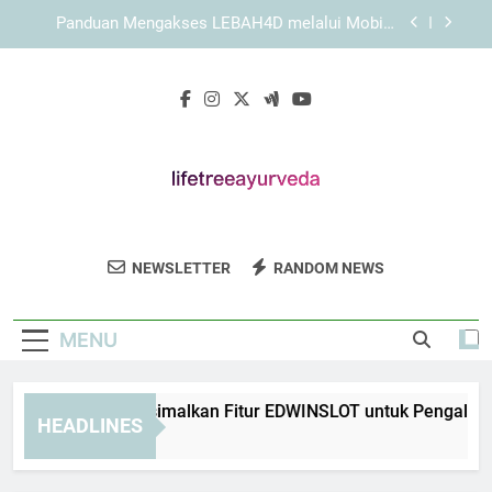
Skip
KAYA787 sebagai Platform yang Berfokus pada
to
Kemudahan Navigasi
content
Cara Menjelajahi Setiap Fitur KAYA787 secara
Sistematis
Panduan Memaksimalkan Fitur EDWINSLOT
untuk Pengalaman yang Lebih Baik
Panduan Mengakses LEBAH4D melalui Mobile
dan Desktop
KAYA787 sebagai Platform yang Berfokus pada
Kemudahan Navigasi
Life Tree
Dapatkan Solusi Kesehatan Alami Dengan
Cara Menjelajahi Setiap Fitur KAYA787 secara
NEWSLETTER
RANDOM NEWS
Ayurveda
Sistematis
Pengobatan Ayurveda Di Life Tree Ayurveda.
Perawatan Holistik Untuk Keseimbangan
MENU
Tubuh Dan Pikiran.
nduan Memaksimalkan Fitur EDWINSLOT untuk Pengalaman y
HEADLINES
Weeks Ago