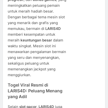
meningkatkan peluang pemain
untuk meraih hadiah besar.
Dengan berbagai tema mesin slot
yang menarik dan grafis yang
memukau, bermain di
LARIS4D
memberi kesempatan untuk
meraih
keuntungan besar
dalam
waktu singkat. Mesin slot ini
menawarkan pengalaman bermain
yang seru dan menyenangkan,
sekaligus peluang untuk
memenangkan jackpot yang
menggiurkan.
Togel Viral Resmi di
LARIS4D: Peluang Menang
yang Adil
Selain
slot gacor
,
LARIS4D
juga