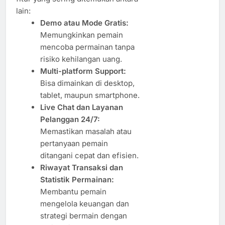
lain:
Demo atau Mode Gratis:
Memungkinkan pemain
mencoba permainan tanpa
risiko kehilangan uang.
Multi-platform Support:
Bisa dimainkan di desktop,
tablet, maupun smartphone.
Live Chat dan Layanan
Pelanggan 24/7:
Memastikan masalah atau
pertanyaan pemain
ditangani cepat dan efisien.
Riwayat Transaksi dan
Statistik Permainan:
Membantu pemain
mengelola keuangan dan
strategi bermain dengan