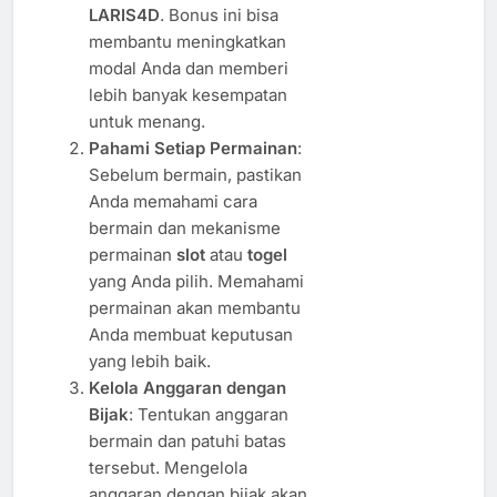
LARIS4D
. Bonus ini bisa
membantu meningkatkan
modal Anda dan memberi
lebih banyak kesempatan
untuk menang.
Pahami Setiap Permainan
:
Sebelum bermain, pastikan
Anda memahami cara
bermain dan mekanisme
permainan
slot
atau
togel
yang Anda pilih. Memahami
permainan akan membantu
Anda membuat keputusan
yang lebih baik.
Kelola Anggaran dengan
Bijak
: Tentukan anggaran
bermain dan patuhi batas
tersebut. Mengelola
anggaran dengan bijak akan