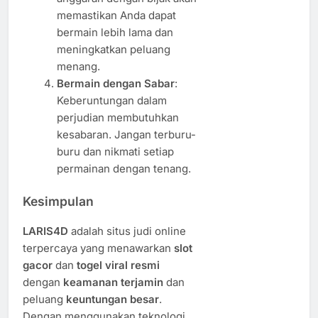
memastikan Anda dapat
bermain lebih lama dan
meningkatkan peluang
menang.
Bermain dengan Sabar
:
Keberuntungan dalam
perjudian membutuhkan
kesabaran. Jangan terburu-
buru dan nikmati setiap
permainan dengan tenang.
Kesimpulan
LARIS4D
adalah situs judi online
terpercaya yang menawarkan
slot
gacor
dan
togel viral resmi
dengan
keamanan terjamin
dan
peluang
keuntungan besar
.
Dengan menggunakan teknologi