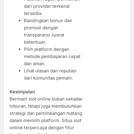
dari provider terkenal
tersedia.
Bandingkan bonus dan
promosi dengan
transparansi syarat
ketentuan.
Pilih platform dengan
metode pembayaran cepat
dan aman.
Lihat ulasan dan reputasi
dari komunitas pemain.
Kesimpulan
Bermain slot online bukan sekadar
hiburan, tetapi juga membutuhkan
strategi dan pertimbangan matang
dalam memilih platform. Situs slot
online terpercaya dengan fitur