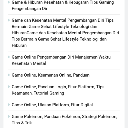
Game & Hiburan Kesehatan & Kebugaran Tips Gaming
Pengembangan Diri
Game dan Kesehatan Mental Pengembangan Diri Tips
Bermain Game Sehat Lifestyle Teknologi dan
HiburanGame dan Kesehatan Mental Pengembangan Diri
Tips Bermain Game Sehat Lifestyle Teknologi dan
Hiburan
Game Online Pengembangan Diri Manajemen Waktu
Kesehatan Mental
Game Online, Keamanan Online, Panduan
Game Online, Panduan Login, Fitur Platform, Tips
Keamanan, Tutorial Gaming
Game Online, Ulasan Platform, Fitur Digital
Game Pokémon, Panduan Pokémon, Strategi Pokémon,
Tips & Trik