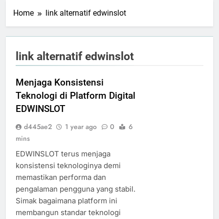
Home
link alternatif edwinslot
link alternatif edwinslot
Menjaga Konsistensi
Teknologi di Platform Digital
EDWINSLOT
d445ae2
1 year ago
0
6
mins
EDWINSLOT terus menjaga
konsistensi teknologinya demi
memastikan performa dan
pengalaman pengguna yang stabil.
Simak bagaimana platform ini
membangun standar teknologi