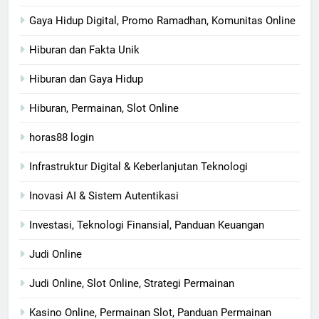
Gaya Hidup Digital, Promo Ramadhan, Komunitas Online
Hiburan dan Fakta Unik
Hiburan dan Gaya Hidup
Hiburan, Permainan, Slot Online
horas88 login
Infrastruktur Digital & Keberlanjutan Teknologi
Inovasi AI & Sistem Autentikasi
Investasi, Teknologi Finansial, Panduan Keuangan
Judi Online
Judi Online, Slot Online, Strategi Permainan
Kasino Online, Permainan Slot, Panduan Permainan