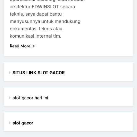
arsitektur EDWINSLOT secara
teknis, saya dapat bantu
menyusunnya untuk mendukung
dokumentasi teknis atau
komunikasi internal tim.
Read More
SITUS LINK SLOT GACOR
slot gacor hari ini
slot gacor