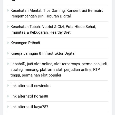
Kesehatan Mental, Tips Gaming, Konsentrasi Bermain,
Pengembangan Diri, Hiburan Digital
Kesehatan Tubuh, Nutrisi & Gizi, Pola Hidup Sehat,
Imunitas & Kebugaran, Healthy Diet
Keuangan Pribadi
Kinerja Jaringan & Infrastruktur Digital
Lebah4D, judi slot online, slot terpercaya, permainan judi,
strategi menang, platform slot, perjudian online, RTP
tinggi, permainan slot populer
link alternatif edwinslot
link alternatif horas88
link alternatif kaya787