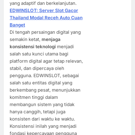
yang adaptif dan berkelanjutan.
EDWINSLOT: Server Slot Gacor
Thailand Modal Receh Auto Cuan
Banget
Di tengah persaingan digital yang
semakin ketat,
menjaga
konsistensi teknologi
menjadi
salah satu kunci utama bagi
platform digital agar tetap relevan,
stabil, dan dipercaya oleh
pengguna. EDWINSLOT, sebagai
salah satu entitas digital yang
berkembang pesat, menunjukkan
komitmen tinggi dalam
membangun sistem yang tidak
hanya canggih, tetapi juga
konsisten dari waktu ke waktu.
Konsistensi inilah yang menjadi
fondasi kepercayaan pengguna