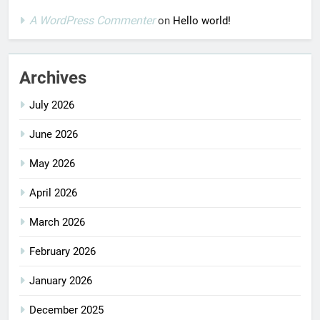
A WordPress Commenter
on
Hello world!
Archives
July 2026
June 2026
May 2026
April 2026
March 2026
February 2026
January 2026
December 2025