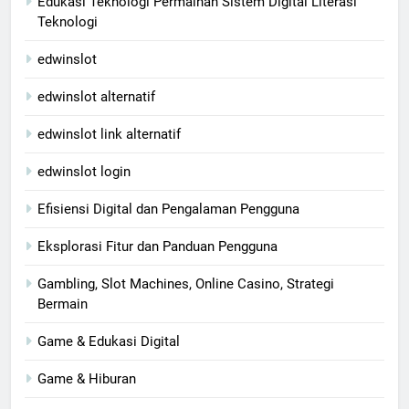
Edukasi Teknologi Permainan Sistem Digital Literasi
Teknologi
edwinslot
edwinslot alternatif
edwinslot link alternatif
edwinslot login
Efisiensi Digital dan Pengalaman Pengguna
Eksplorasi Fitur dan Panduan Pengguna
Gambling, Slot Machines, Online Casino, Strategi
Bermain
Game & Edukasi Digital
Game & Hiburan