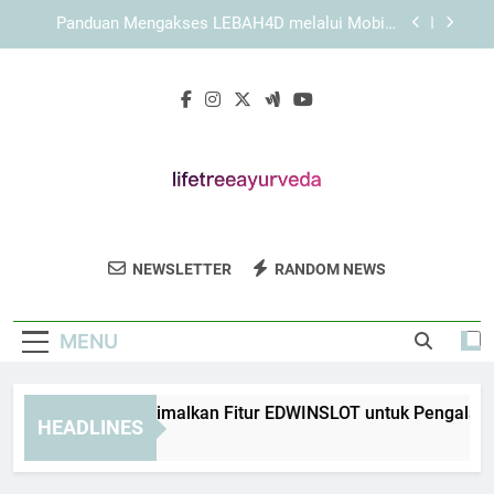
Skip
KAYA787 sebagai Platform yang Berfokus pada
to
Kemudahan Navigasi
content
Cara Menjelajahi Setiap Fitur KAYA787 secara
Sistematis
Panduan Memaksimalkan Fitur EDWINSLOT
untuk Pengalaman yang Lebih Baik
Panduan Mengakses LEBAH4D melalui Mobile
dan Desktop
KAYA787 sebagai Platform yang Berfokus pada
Kemudahan Navigasi
Life Tree
Dapatkan Solusi Kesehatan Alami Dengan
Cara Menjelajahi Setiap Fitur KAYA787 secara
NEWSLETTER
RANDOM NEWS
Ayurveda
Sistematis
Pengobatan Ayurveda Di Life Tree Ayurveda.
Perawatan Holistik Untuk Keseimbangan
MENU
Tubuh Dan Pikiran.
nduan Memaksimalkan Fitur EDWINSLOT untuk Pengalaman ya
HEADLINES
Weeks Ago