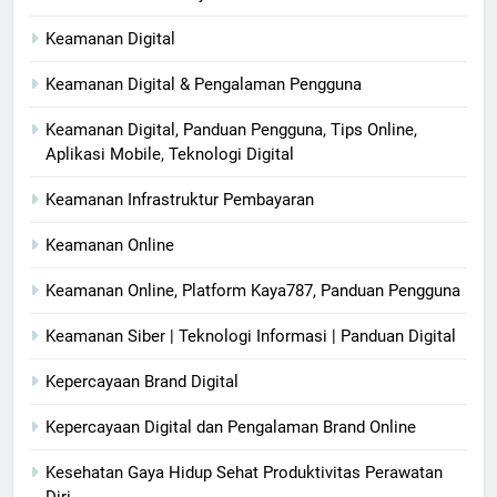
Keamanan Digital
Keamanan Digital & Pengalaman Pengguna
Keamanan Digital, Panduan Pengguna, Tips Online,
Aplikasi Mobile, Teknologi Digital
Keamanan Infrastruktur Pembayaran
Keamanan Online
Keamanan Online, Platform Kaya787, Panduan Pengguna
Keamanan Siber | Teknologi Informasi | Panduan Digital
Kepercayaan Brand Digital
Kepercayaan Digital dan Pengalaman Brand Online
Kesehatan Gaya Hidup Sehat Produktivitas Perawatan
Diri