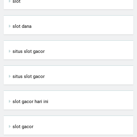
slot
slot dana
situs slot gacor
situs slot gacor
slot gacor hari ini
slot gacor