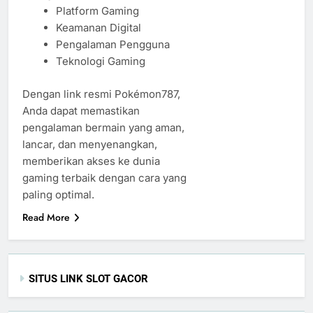
Platform Gaming
Keamanan Digital
Pengalaman Pengguna
Teknologi Gaming
Dengan link resmi Pokémon787,
Anda dapat memastikan
pengalaman bermain yang aman,
lancar, dan menyenangkan,
memberikan akses ke dunia
gaming terbaik dengan cara yang
paling optimal.
Read More
SITUS LINK SLOT GACOR