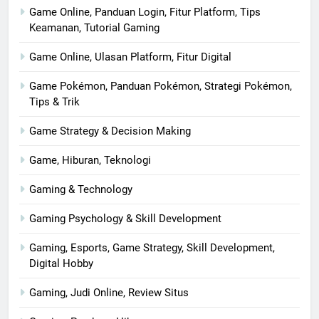
Game Online, Panduan Login, Fitur Platform, Tips
Keamanan, Tutorial Gaming
Game Online, Ulasan Platform, Fitur Digital
Game Pokémon, Panduan Pokémon, Strategi Pokémon,
Tips & Trik
Game Strategy & Decision Making
Game, Hiburan, Teknologi
Gaming & Technology
Gaming Psychology & Skill Development
Gaming, Esports, Game Strategy, Skill Development,
Digital Hobby
Gaming, Judi Online, Review Situs