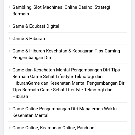
Gambling, Slot Machines, Online Casino, Strategi
Bermain
Game & Edukasi Digital
Game & Hiburan
Game & Hiburan Kesehatan & Kebugaran Tips Gaming
Pengembangan Diri
Game dan Kesehatan Mental Pengembangan Diri Tips
Bermain Game Sehat Lifestyle Teknologi dan
HiburanGame dan Kesehatan Mental Pengembangan Diri
Tips Bermain Game Sehat Lifestyle Teknologi dan
Hiburan
Game Online Pengembangan Diri Manajemen Waktu
Kesehatan Mental
Game Online, Keamanan Online, Panduan