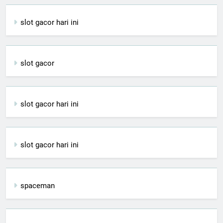
slot gacor hari ini
slot gacor
slot gacor hari ini
slot gacor hari ini
spaceman