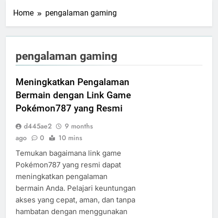
Home
pengalaman gaming
pengalaman gaming
Meningkatkan Pengalaman
Bermain dengan Link Game
Pokémon787 yang Resmi
d445ae2
9 months
ago
0
10 mins
Temukan bagaimana link game
Pokémon787 yang resmi dapat
meningkatkan pengalaman
bermain Anda. Pelajari keuntungan
akses yang cepat, aman, dan tanpa
hambatan dengan menggunakan