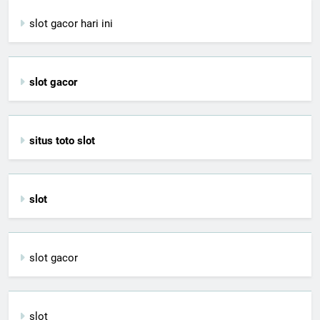
slot gacor hari ini
slot gacor
situs toto slot
slot
slot gacor
slot