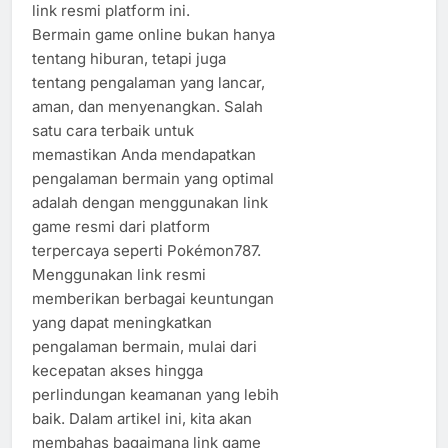
link resmi platform ini.
Bermain game online bukan hanya
tentang hiburan, tetapi juga
tentang pengalaman yang lancar,
aman, dan menyenangkan. Salah
satu cara terbaik untuk
memastikan Anda mendapatkan
pengalaman bermain yang optimal
adalah dengan menggunakan link
game resmi dari platform
terpercaya seperti Pokémon787.
Menggunakan link resmi
memberikan berbagai keuntungan
yang dapat meningkatkan
pengalaman bermain, mulai dari
kecepatan akses hingga
perlindungan keamanan yang lebih
baik. Dalam artikel ini, kita akan
membahas bagaimana link game