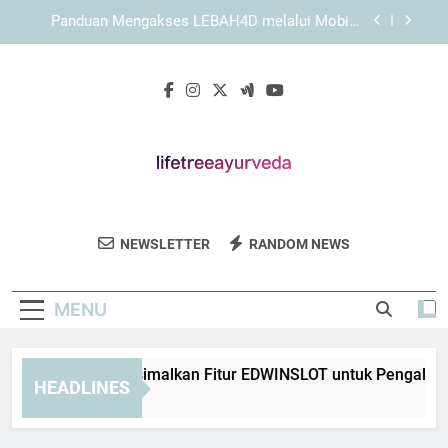
Skip
KAYA787 sebagai Platform yang Berfokus pada
to
Kemudahan Navigasi
content
Cara Menjelajahi Setiap Fitur KAYA787 secara
Sistematis
Panduan Memaksimalkan Fitur EDWINSLOT
untuk Pengalaman yang Lebih Baik
Panduan Mengakses LEBAH4D melalui Mobile
dan Desktop
KAYA787 sebagai Platform yang Berfokus pada
Kemudahan Navigasi
Life Tree
Dapatkan Solusi Kesehatan Alami Dengan
Cara Menjelajahi Setiap Fitur KAYA787 secara
NEWSLETTER
RANDOM NEWS
Ayurveda
Sistematis
Pengobatan Ayurveda Di Life Tree Ayurveda.
Perawatan Holistik Untuk Keseimbangan
MENU
Tubuh Dan Pikiran.
anduan Memaksimalkan Fitur EDWINSLOT untuk Pengalaman y
HEADLINES
Weeks Ago