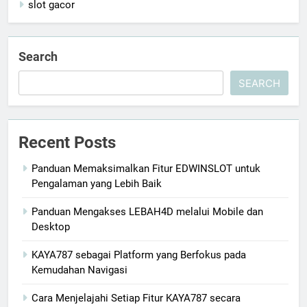
slot gacor
Search
SEARCH
Recent Posts
Panduan Memaksimalkan Fitur EDWINSLOT untuk
Pengalaman yang Lebih Baik
Panduan Mengakses LEBAH4D melalui Mobile dan
Desktop
KAYA787 sebagai Platform yang Berfokus pada
Kemudahan Navigasi
Cara Menjelajahi Setiap Fitur KAYA787 secara