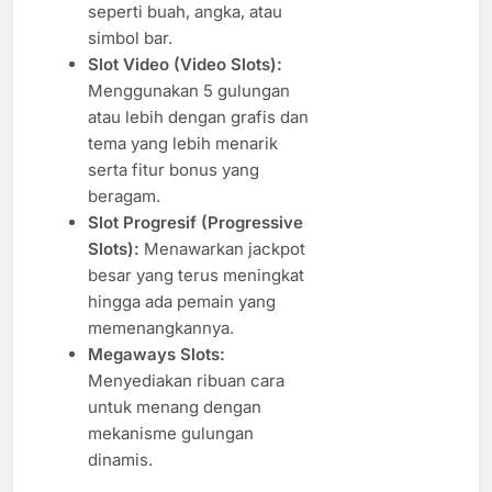
seperti buah, angka, atau
simbol bar.
Slot Video (Video Slots):
Menggunakan 5 gulungan
atau lebih dengan grafis dan
tema yang lebih menarik
serta fitur bonus yang
beragam.
Slot Progresif (Progressive
Slots):
Menawarkan jackpot
besar yang terus meningkat
hingga ada pemain yang
memenangkannya.
Megaways Slots:
Menyediakan ribuan cara
untuk menang dengan
mekanisme gulungan
dinamis.