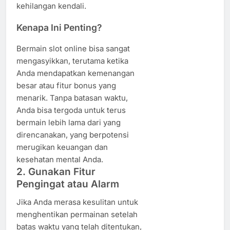
kehilangan kendali.
Kenapa Ini Penting?
Bermain slot online bisa sangat
mengasyikkan, terutama ketika
Anda mendapatkan kemenangan
besar atau fitur bonus yang
menarik. Tanpa batasan waktu,
Anda bisa tergoda untuk terus
bermain lebih lama dari yang
direncanakan, yang berpotensi
merugikan keuangan dan
kesehatan mental Anda.
2. Gunakan Fitur
Pengingat atau Alarm
Jika Anda merasa kesulitan untuk
menghentikan permainan setelah
batas waktu yang telah ditentukan,