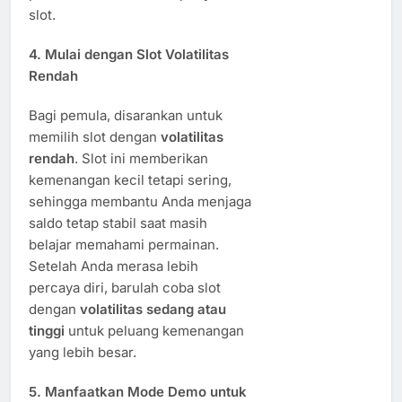
slot.
4. Mulai dengan Slot Volatilitas
Rendah
Bagi pemula, disarankan untuk
memilih slot dengan
volatilitas
rendah
. Slot ini memberikan
kemenangan kecil tetapi sering,
sehingga membantu Anda menjaga
saldo tetap stabil saat masih
belajar memahami permainan.
Setelah Anda merasa lebih
percaya diri, barulah coba slot
dengan
volatilitas sedang atau
tinggi
untuk peluang kemenangan
yang lebih besar.
5. Manfaatkan Mode Demo untuk