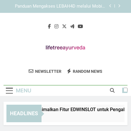
Skip
KAYA787 sebagai Platform yang Berfokus pada
to
Kemudahan Navigasi
content
Cara Menjelajahi Setiap Fitur KAYA787 secara
Sistematis
Panduan Memaksimalkan Fitur EDWINSLOT
untuk Pengalaman yang Lebih Baik
Panduan Mengakses LEBAH4D melalui Mobile
dan Desktop
KAYA787 sebagai Platform yang Berfokus pada
Kemudahan Navigasi
Life Tree
Dapatkan Solusi Kesehatan Alami Dengan
Cara Menjelajahi Setiap Fitur KAYA787 secara
NEWSLETTER
RANDOM NEWS
Ayurveda
Sistematis
Pengobatan Ayurveda Di Life Tree Ayurveda.
Perawatan Holistik Untuk Keseimbangan
MENU
Tubuh Dan Pikiran.
nduan Memaksimalkan Fitur EDWINSLOT untuk Pengalaman y
HEADLINES
Weeks Ago