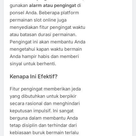
gunakan
alarm atau pengingat
di
ponsel Anda. Beberapa platform
permainan slot online juga
menyediakan fitur pengingat waktu
atau batasan durasi permainan.
Pengingat ini akan membantu Anda
mengetahui kapan waktu bermain
Anda hampir habis dan memberi
sinyal untuk berhenti.
Kenapa Ini Efektif?
Fitur pengingat memberikan jeda
yang dibutuhkan untuk berpikir
secara rasional dan menghindari
keputusan impulsif. Ini sangat
berguna dalam membantu Anda
tetap disiplin dan terhindar dari
kebiasaan buruk bermain terlalu