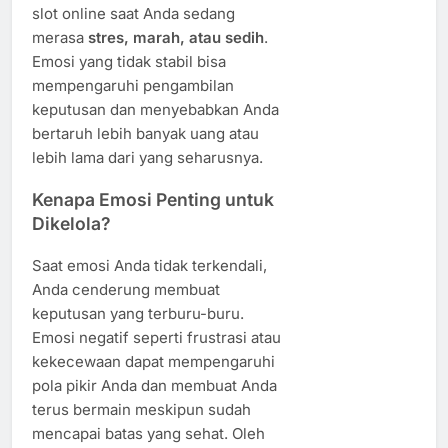
slot online saat Anda sedang
merasa
stres, marah, atau sedih
.
Emosi yang tidak stabil bisa
mempengaruhi pengambilan
keputusan dan menyebabkan Anda
bertaruh lebih banyak uang atau
lebih lama dari yang seharusnya.
Kenapa Emosi Penting untuk
Dikelola?
Saat emosi Anda tidak terkendali,
Anda cenderung membuat
keputusan yang terburu-buru.
Emosi negatif seperti frustrasi atau
kekecewaan dapat mempengaruhi
pola pikir Anda dan membuat Anda
terus bermain meskipun sudah
mencapai batas yang sehat. Oleh