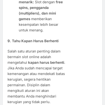
menarik:
Slot dengan
free
spins, pengganda
(multipliers), dan mini
games
memberikan
kesempatan lebih besar
untuk menang.
9. Tahu Kapan Harus Berhenti
Salah satu aturan penting dalam
bermain slot online adalah
mengetahui
kapan harus berhenti
.
Jika Anda sudah mencapai target
kemenangan atau mendekati batas
kerugian, segera hentikan
permainan. Disiplin dalam
mengikuti aturan ini akan
membantu Anda menghindari
kerugian yang tidak perlu.