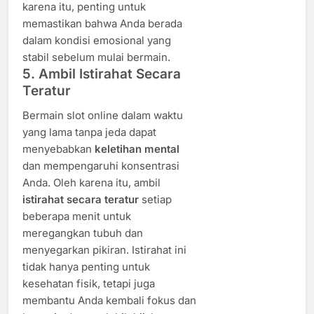
karena itu, penting untuk
memastikan bahwa Anda berada
dalam kondisi emosional yang
stabil sebelum mulai bermain.
5. Ambil Istirahat Secara
Teratur
Bermain slot online dalam waktu
yang lama tanpa jeda dapat
menyebabkan
keletihan mental
dan mempengaruhi konsentrasi
Anda. Oleh karena itu, ambil
istirahat secara teratur
setiap
beberapa menit untuk
meregangkan tubuh dan
menyegarkan pikiran. Istirahat ini
tidak hanya penting untuk
kesehatan fisik, tetapi juga
membantu Anda kembali fokus dan