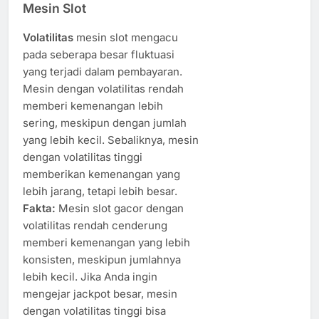
Mesin Slot
Volatilitas
mesin slot mengacu
pada seberapa besar fluktuasi
yang terjadi dalam pembayaran.
Mesin dengan volatilitas rendah
memberi kemenangan lebih
sering, meskipun dengan jumlah
yang lebih kecil. Sebaliknya, mesin
dengan volatilitas tinggi
memberikan kemenangan yang
lebih jarang, tetapi lebih besar.
Fakta:
Mesin slot gacor dengan
volatilitas rendah cenderung
memberi kemenangan yang lebih
konsisten, meskipun jumlahnya
lebih kecil. Jika Anda ingin
mengejar jackpot besar, mesin
dengan volatilitas tinggi bisa