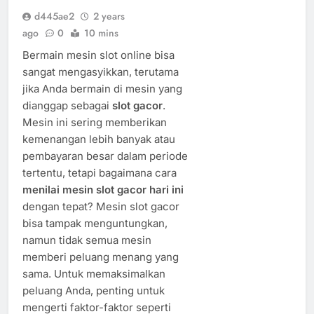
d445ae2
2 years
ago
0
10 mins
Bermain mesin slot online bisa
sangat mengasyikkan, terutama
jika Anda bermain di mesin yang
dianggap sebagai
slot gacor
.
Mesin ini sering memberikan
kemenangan lebih banyak atau
pembayaran besar dalam periode
tertentu, tetapi bagaimana cara
menilai mesin slot gacor hari ini
dengan tepat? Mesin slot gacor
bisa tampak menguntungkan,
namun tidak semua mesin
memberi peluang menang yang
sama. Untuk memaksimalkan
peluang Anda, penting untuk
mengerti faktor-faktor seperti