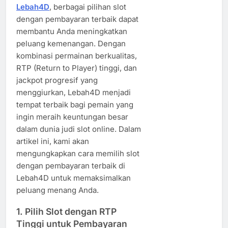
Lebah4D
, berbagai pilihan slot
dengan pembayaran terbaik dapat
membantu Anda meningkatkan
peluang kemenangan. Dengan
kombinasi permainan berkualitas,
RTP (Return to Player) tinggi, dan
jackpot progresif yang
menggiurkan, Lebah4D menjadi
tempat terbaik bagi pemain yang
ingin meraih keuntungan besar
dalam dunia judi slot online. Dalam
artikel ini, kami akan
mengungkapkan cara memilih slot
dengan pembayaran terbaik di
Lebah4D untuk memaksimalkan
peluang menang Anda.
1.
Pilih Slot dengan RTP
Tinggi untuk Pembayaran