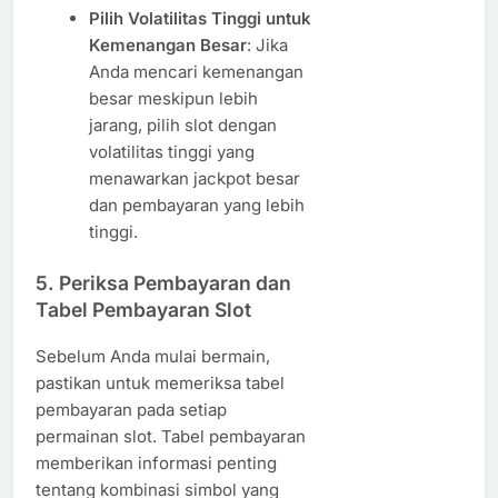
Pilih Volatilitas Tinggi untuk
Kemenangan Besar
: Jika
Anda mencari kemenangan
besar meskipun lebih
jarang, pilih slot dengan
volatilitas tinggi yang
menawarkan jackpot besar
dan pembayaran yang lebih
tinggi.
5.
Periksa Pembayaran dan
Tabel Pembayaran Slot
Sebelum Anda mulai bermain,
pastikan untuk memeriksa tabel
pembayaran pada setiap
permainan slot. Tabel pembayaran
memberikan informasi penting
tentang kombinasi simbol yang