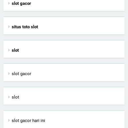
slot gacor
situs toto slot
slot
slot gacor
slot
slot gacor hari ini