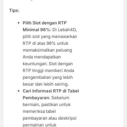
Tips:
Pilih Slot dengan RTP
Minimal 96%
: Di Lebah4D,
pilih slot yang menawarkan
RTP di atas 96% untuk
memaksimalkan peluang
Anda mendapatkan
keuntungan. Slot dengan
RTP tinggi memberi Anda
pengembalian yang lebih
besar dan lebih sering.
Cari Informasi RTP di Tabel
Pembayaran
: Sebelum
bermain, pastikan untuk
memeriksa tabel
pembayaran atau deskripsi
permainan untuk