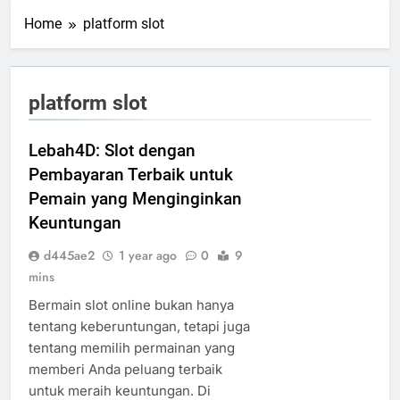
Home
platform slot
platform slot
Lebah4D: Slot dengan
Pembayaran Terbaik untuk
Pemain yang Menginginkan
Keuntungan
d445ae2
1 year ago
0
9
mins
Bermain slot online bukan hanya
tentang keberuntungan, tetapi juga
tentang memilih permainan yang
memberi Anda peluang terbaik
untuk meraih keuntungan. Di