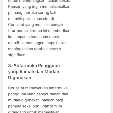
untuk memenangkan hadiah besar.
Pemain yang ingin memaksimalkan
peluang mereka sering kali
memilih permainan slot di
Corlaslot yang memiliki banyak
fitur bonus, karena ini memberikan
kesempatan tambahan untuk
meraih kemenangan tanpa harus
meningkatkan taruhan secara
signifikan.
3.
Antarmuka Pengguna
yang Ramah dan Mudah
Digunakan
Corlaslot menawarkan antarmuka
pengguna yang sangat ramah dan
mudah digunakan, bahkan bagi
pemula sekalipun. Platform ini
dirancang untuk memastikan