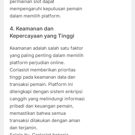
permainan slot dapat
mempengaruhi keputusan pemain
dalam memilih platform.
4.
Keamanan dan
Kepercayaan yang Tinggi
Keamanan adalah salah satu faktor
yang paling penting dalam memilih
platform perjudian online.
Corlaslot memberikan prioritas
tinggi pada keamanan data dan
transaksi pemain. Platform ini
dilengkapi dengan sistem enkripsi
canggih yang melindungi informasi
pribadi dan keuangan pemain,
memastikan bahwa semua
transaksi dilakukan dengan aman
dan terjamin.
Selain itu, Corlaslot bekerja