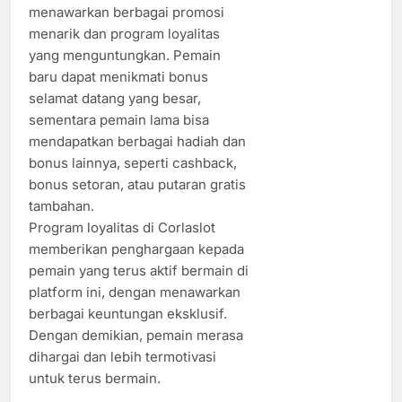
menawarkan berbagai promosi
menarik dan program loyalitas
yang menguntungkan. Pemain
baru dapat menikmati bonus
selamat datang yang besar,
sementara pemain lama bisa
mendapatkan berbagai hadiah dan
bonus lainnya, seperti cashback,
bonus setoran, atau putaran gratis
tambahan.
Program loyalitas di Corlaslot
memberikan penghargaan kepada
pemain yang terus aktif bermain di
platform ini, dengan menawarkan
berbagai keuntungan eksklusif.
Dengan demikian, pemain merasa
dihargai dan lebih termotivasi
untuk terus bermain.