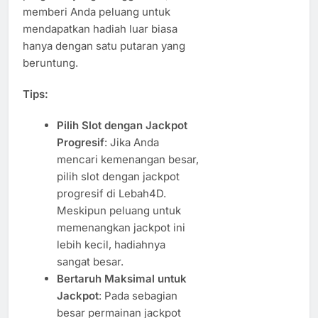
memberi Anda peluang untuk
mendapatkan hadiah luar biasa
hanya dengan satu putaran yang
beruntung.
Tips:
Pilih Slot dengan Jackpot
Progresif
: Jika Anda
mencari kemenangan besar,
pilih slot dengan jackpot
progresif di Lebah4D.
Meskipun peluang untuk
memenangkan jackpot ini
lebih kecil, hadiahnya
sangat besar.
Bertaruh Maksimal untuk
Jackpot
: Pada sebagian
besar permainan jackpot