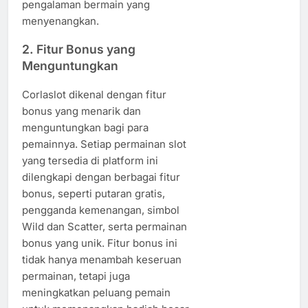
pengalaman bermain yang
menyenangkan.
2.
Fitur Bonus yang
Menguntungkan
Corlaslot dikenal dengan fitur
bonus yang menarik dan
menguntungkan bagi para
pemainnya. Setiap permainan slot
yang tersedia di platform ini
dilengkapi dengan berbagai fitur
bonus, seperti putaran gratis,
pengganda kemenangan, simbol
Wild dan Scatter, serta permainan
bonus yang unik. Fitur bonus ini
tidak hanya menambah keseruan
permainan, tetapi juga
meningkatkan peluang pemain