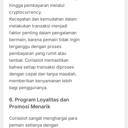
hingga pembayaran melalui
cryptocurrency.
Kecepatan dan kemudahan dalam
melakukan transaksi menjadi
faktor penting dalam pengalaman
bermain, karena pemain tidak ingin
terganggu dengan proses
pembayaran yang rumit atau
lambat. Corlaslot memastikan
bahwa setiap transaksi diproses
dengan cepat dan tanpa masalah,
memberikan kenyamanan lebih
bagi penggunanya.
6.
Program Loyalitas dan
Promosi Menarik
Corlaslot sangat menghargai para
pemain setianya dengan