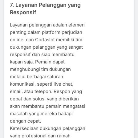
7.
Layanan Pelanggan yang
Responsif
Layanan pelanggan adalah elemen
penting dalam platform perjudian
online, dan Corlaslot memiliki tim
dukungan pelanggan yang sangat
responsif dan siap membantu
kapan saja. Pemain dapat
menghubungi tim dukungan
melalui berbagai saluran
komunikasi, seperti live chat,
email, atau telepon. Respon yang
cepat dan solusi yang diberikan
akan membantu pemain mengatasi
masalah yang mereka hadapi
dengan cepat.
Ketersediaan dukungan pelanggan
yang profesional dan ramah